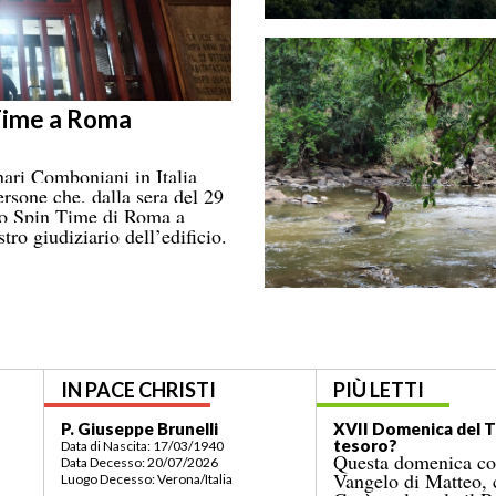
 Time a Roma
ari Comboniani in Italia
ersone che, dalla sera del 29
azzo Spin Time di Roma a
ro giudiziario dell’edificio.
IN PACE CHRISTI
PIÙ LETTI
P. Giuseppe Brunelli
XVII Domenica del Te
tesoro?
Data di Nascita: 17/03/1940
Questa domenica con
Data Decesso: 20/07/2026
Vangelo di Matteo, c
Luogo Decesso: Verona/Italia