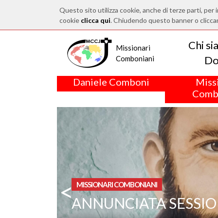
Questo sito utilizza cookie, anche di terze parti, per i
cookie
clicca qui
. Chiudendo questo banner o clicca
Chi s
Missionari
Do
Comboniani
Daniele Comboni
Miss
Comb
<
MISSIONARI COMBONIANI
ANNUNCIATA SESSIO