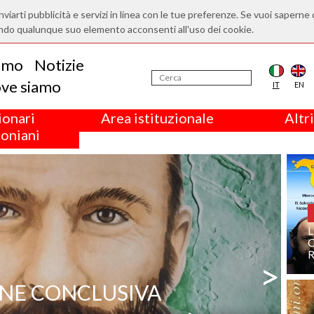
nviarti pubblicità e servizi in linea con le tue preferenze. Se vuoi saperne 
ndo qualunque suo elemento acconsenti all'uso dei cookie.
iamo
Notizie
ve siamo
IT
EN
ionari
Area istituzionale
Altri
oniani
L
R
>
NE CONCLUSIVA