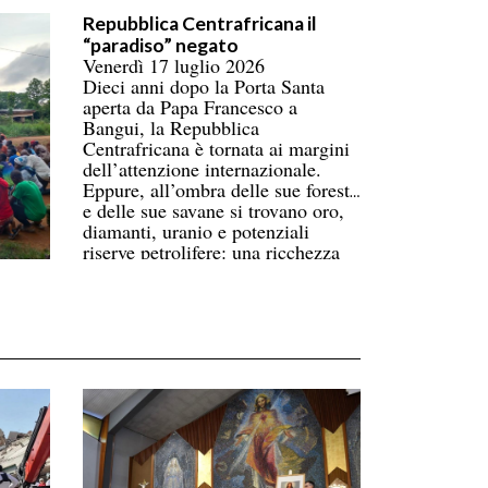
numero più alto di persone
Repubblica Centrafricana il
coinvolte, superando ormai l’Asia.
“paradiso” negato
Donne e bambini pagano il prezzo
Venerdì 17 luglio 2026
più alto. La carenza di
Dieci anni dopo la Porta Santa
infrastrutture nella catena del
aperta da Papa Francesco a
freddo fa perdere oltre un terzo
Bangui, la Repubblica
della produzione di frutta, verdura,
Centrafricana è tornata ai margini
pesce e latticini.
dell’attenzione internazionale.
Eppure, all’ombra delle sue foreste
e delle sue savane si trovano oro,
diamanti, uranio e potenziali
riserve petrolifere: una ricchezza
immensa che contrasta con la
povertà di gran parte della
popolazione.