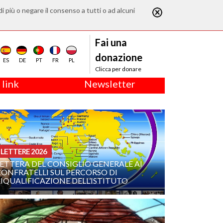
di più o negare il consenso a tutti o ad alcuni
Fai una
donazione
ES
DE
PT
FR
PL
Clicca per donare
 link
Newsletter
LETTERE 2026
ETTERA DEL CONSIGLIO GENERALE AI
CONFRATELLI SUL PERCORSO DI
IQUALIFICAZIONE DELL’ISTITUTO