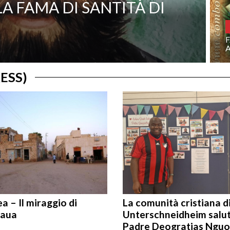
LA FAMA DI SANTITÀ DI
ESS)
ea – Il miraggio di
La comunità cristiana d
aua
Unterschneidheim salu
Padre Deogratias Nguo