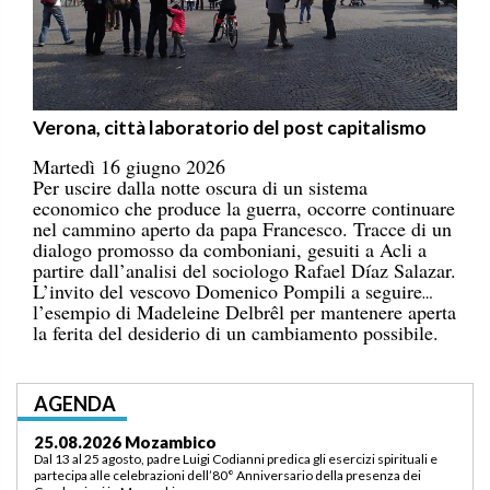
Verona, città laboratorio del post capitalismo
Martedì 16 giugno 2026
Per uscire dalla notte oscura di un sistema
economico che produce la guerra, occorre continuare
nel cammino aperto da papa Francesco. Tracce di un
dialogo promosso da comboniani, gesuiti a Acli a
partire dall’analisi del sociologo Rafael Díaz Salazar.
L’invito del vescovo Domenico Pompili a seguire
l’esempio di Madeleine Delbrêl per mantenere aperta
la ferita del desiderio di un cambiamento possibile.
AGENDA
03.09.2026 Lomé/Togo
Padre Luigi Codianni e padre Elias Sindjalim partecipano dal 26 agosto al 3
settembre all’incontro della commissione ASCAF sulla riorganizzazione