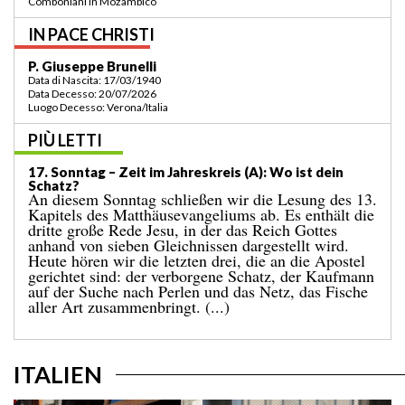
della regione a Lomé/Togo
IN PACE CHRISTI
P. Bruno Bordonali
Data di Nascita: 01/07/1942
Data Decesso: 13/07/2026
Luogo Decesso: Verona /Italia
PIÙ LETTI
16. Sonntag – Zeit im Jahreskreis (A): Drei anstößige
Gleichnisse!
„Mit dem Himmelreich ist es wie …“ Nach dem
Gleichnis vom Sämann, das wir am vergangenen
Sonntag gehört haben, legt uns das heutige
Evangelium drei weitere Gleichnisse vor. Sie
offenbaren das Geheimnis der Gegenwart des
Himmelreiches mitten unter uns. Wir befinden uns
im 13. Kapitel des Matthäusevangeliums, in der
sogenannten „Gleichnisrede“. (...)
ITALIEN