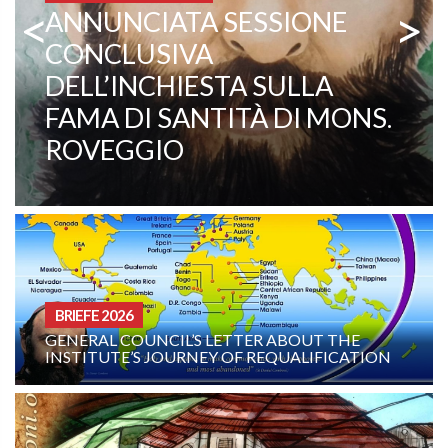
<
>
COMBONI MISSIONARE
PATER EZECHIELE RAMIN:
EIN LEBENDIGES ZEUGNIS
FÜR BERUFUNG UND
MISSION
BRIEFE 2026
GENERAL COUNCIL’S LETTER ABOUT THE
INSTITUTE’S JOURNEY OF REQUALIFICATION