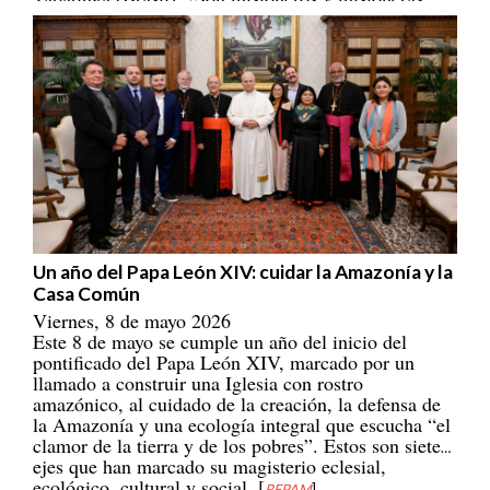
portadores/as de esperanza! [
REPAM
]
Un año del Papa León XIV: cuidar la Amazonía y la
Casa Común
Viernes, 8 de mayo 2026
Este 8 de mayo se cumple un año del inicio del
pontificado del Papa León XIV, marcado por un
llamado a construir una Iglesia con rostro
amazónico, al cuidado de la creación, la defensa de
la Amazonía y una ecología integral que escucha “el
clamor de la tierra y de los pobres”. Estos son siete
ejes que han marcado su magisterio eclesial,
ecológico, cultural y social. [
REPAM
]