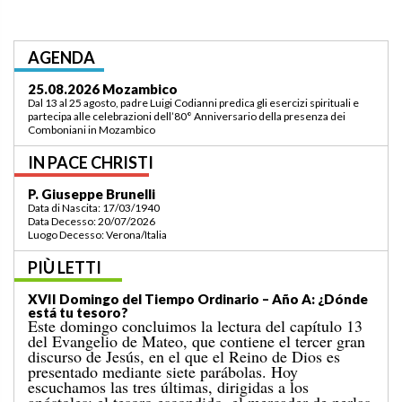
AGENDA
03.09.2026 Lomé/Togo
Padre Luigi Codianni e padre Elias Sindjalim partecipano dal 26 agosto al 3
settembre all’incontro della commissione ASCAF sulla riorganizzazione
della regione a Lomé/Togo
IN PACE CHRISTI
P. Bruno Bordonali
Data di Nascita: 01/07/1942
Data Decesso: 13/07/2026
Luogo Decesso: Verona /Italia
PIÙ LETTI
XIX Domingo del Tiempo Ordinario (ciclo A):
«¡Mándame ir hacia ti!»
El Evangelio del domingo pasado nos narraba el
milagro de la multiplicación de los panes para una
gran multitud, en un lugar desierto, que concluyó
con la recogida de doce canastos llenos de sobras. A
aquel acontecimiento le sigue el conocido episodio