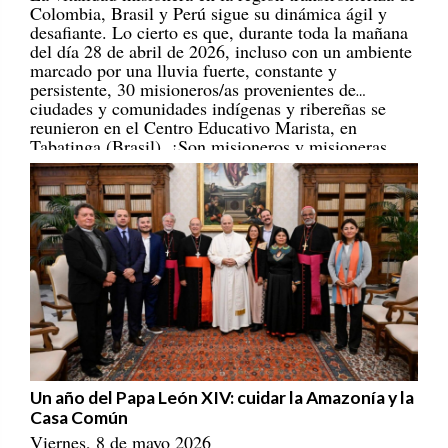
desafiante. Lo cierto es que, durante toda la mañana
del día 28 de abril de 2026, incluso con un ambiente
marcado por una lluvia fuerte, constante y
persistente, 30 misioneros/as provenientes de
ciudades y comunidades indígenas y ribereñas se
reunieron en el Centro Educativo Marista, en
Tabatinga (Brasil). ¡Son misioneros y misioneras
portadores/as de esperanza! [
REPAM
]
Un año del Papa León XIV: cuidar la Amazonía y la
Casa Común
Viernes, 8 de mayo 2026
Este 8 de mayo se cumple un año del inicio del