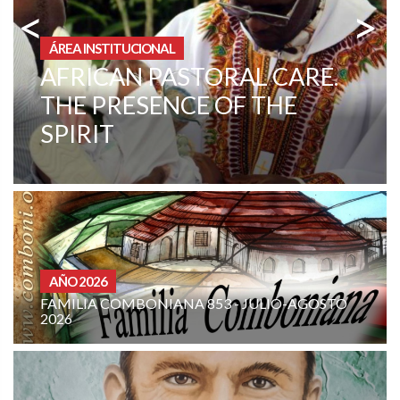
<
>
ÁREA INSTITUCIONAL
MISIÓN EN ARAUCA,
COLOMBIA – “HAGAMOS
DE LA ESMERALDA TIERRA
DE LA VIRGEN“
CURIA - (NOTIZIE-NEWS)
LIO-AGOSTO
ORACIÓN MISIONERA DE LA FAMILI
COMBONIANA: AGOSTO DE 2026