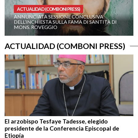
HOMILIAS AÑO A
LUSIVA
 SANTITÀ DI
XIX DOMINGO DEL TIEMPO ORDIN
(CICLO A): «¡MÁNDAME IR HACIA TI
ACTUALIDAD (COMBONI PRESS)
El arzobispo Tesfaye Tadesse, elegido
presidente de la Conferencia Episcopal de
Etiopía