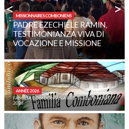
<
>
MISSIONNAIRES COMBONIENS
FATHER ANTONIO LA
BRACA CELEBRATES THE
60TH ANNIVERSARY OF HIS
PRIESTLY ORDINATION
ANNÉE 2026
FAMILIA COMBONIANA 853 - JUILLET-AOÛT
2026