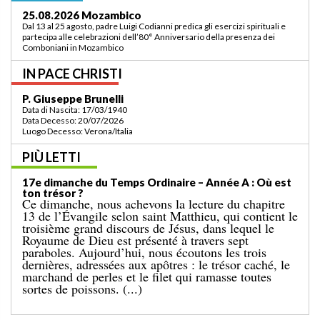
03.09.2026 Lomé/Togo
Padre Luigi Codianni e padre Elias Sindjalim partecipano dal 26 agosto al 3
settembre all’incontro della commissione ASCAF sulla riorganizzazione
della regione a Lomé/Togo
IN PACE CHRISTI
P. Bruno Bordonali
Data di Nascita: 01/07/1942
Data Decesso: 13/07/2026
Luogo Decesso: Verona /Italia
PIÙ LETTI
19e dimanche du Temps Ordinaire – Année A: «
Ordonne-moi de venir vers toi ! »
L’Évangile de dimanche dernier nous racontait le
miracle de la multiplication des pains pour une
grande foule, dans un lieu désert. Le récit se
terminait par le ramassage de douze paniers remplis
de restes. Cet événement est suivi de l’épisode bien
connu d’aujourd’hui, dans lequel Jésus marche sur la
mer. [...]