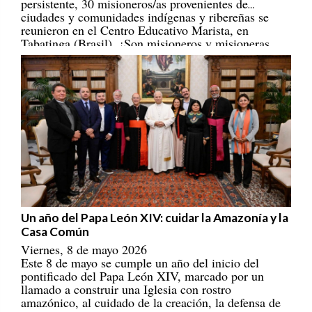
ciudades y comunidades indígenas y ribereñas se
reunieron en el Centro Educativo Marista, en
Tabatinga (Brasil). ¡Son misioneros y misioneras
portadores/as de esperanza! [
REPAM
]
Un año del Papa León XIV: cuidar la Amazonía y la
Casa Común
Viernes, 8 de mayo 2026
Este 8 de mayo se cumple un año del inicio del
pontificado del Papa León XIV, marcado por un
llamado a construir una Iglesia con rostro
amazónico, al cuidado de la creación, la defensa de
la Amazonía y una ecología integral que escucha “el