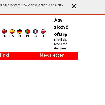
di più o negare il consenso a tutti o ad alcuni
Aby
złożyć
ofiarę
EN
ES
DE
PT
FR
PL
Kliknij, aby
przekazać
darowiznę
linki
Newsletter