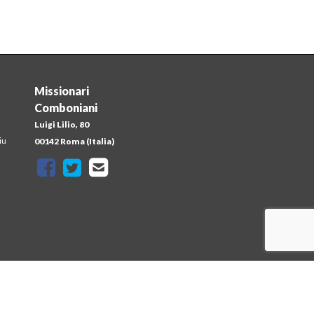
Missionari
Comboniani
Luigi Lilio, 80
iu
00142 Roma (Italia)