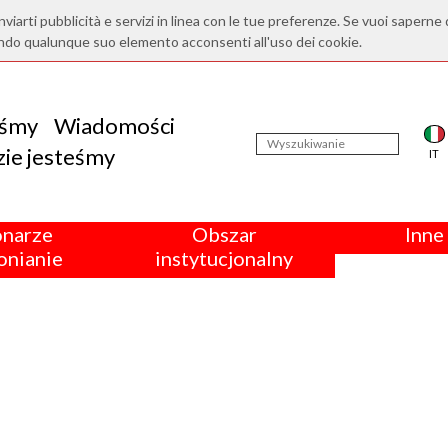
nviarti pubblicità e servizi in linea con le tue preferenze. Se vuoi saperne 
ndo qualunque suo elemento acconsenti all'uso dei cookie.
eśmy
Wiadomości
ie jesteśmy
IT
onarze
Obszar
Inne 
nianie
instytucjonalny