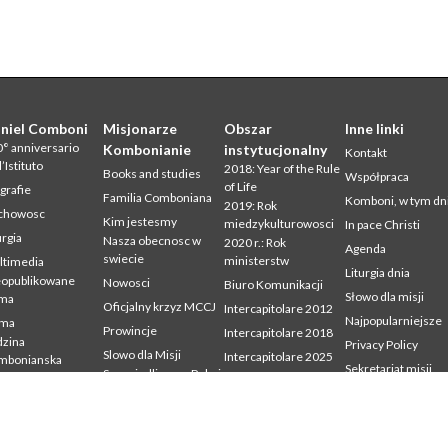
niel Comboni
Misjonarze
Obszar
Inne linki
° anniversario
Kombonianie
instytucjonalny
Kontakt
l’Istituto
2018: Year of the Rule
Books and studies
Współpraca
of Life
grafie
Familia Comboniana
Komboni, w tym dn
2019: Rok
chowosc
Kim jestesmy
miedzykulturowosci
In pace Christi
urgia
Nasza obecnosc w
2020 r.: Rok
Agenda
swiecie
ministerstw
ltimedia
Liturgia dnia
eopublikowane
Nowosci
Biuro Komunikacji
Słowo dla misji
sma
Oficjalny krzyz MCCJ
Intercapitolare 2012
Najpopularniejsze
sma
Prowincje
Intercapitolare 2018
zina
Privacy Policy
Slowo dla Misji
Intercapitolare 2025
mbonianska
Sekretariat misji
Sprawiedliwosc, Pokoj
Kapitula 2003
dia
i Integralnosc
udium
Kapitula 2009
Stworzenia
mbonianum
Kapitula 2015
Swiadectwa