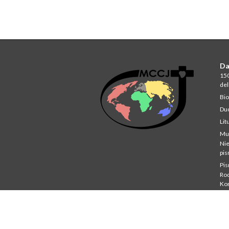
Da
150
del
Bio
Du
Lit
Mu
Ni
pi
Pi
Rod
Ko
Stu
St
Co