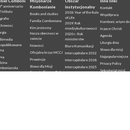
niel Comboni
Misjonarze
Obszar
Inne linki
° anniversario
Kombonianie
instytucjonalny
Kontakt
l’Istituto
2018: Year of the Rule
Books and studies
Współpraca
of Life
grafie
Familia Comboniana
Komboni, w tym dn
2019: Rok
chowosc
Kim jestesmy
miedzykulturowosci
In pace Christi
urgia
Nasza obecnosc w
2020 r.: Rok
Agenda
swiecie
ministerstw
ltimedia
Liturgia dnia
eopublikowane
Nowosci
Biuro Komunikacji
Słowo dla misji
sma
Oficjalny krzyz MCCJ
Intercapitolare 2012
Najpopularniejsze
sma
Prowincje
Intercapitolare 2018
zina
Privacy Policy
Slowo dla Misji
Intercapitolare 2025
mbonianska
Sekretariat misji
Sprawiedliwosc, Pokoj
Kapitula 2003
dia
i Integralnosc
udium
Kapitula 2009
Stworzenia
mbonianum
Kapitula 2015
Swiadectwa
Kapitula 2022
Listy Przel. Gen. i Rady
Generalnej
Mission Secretariat
Ochrona Maloletnich
Sekr. Formacji