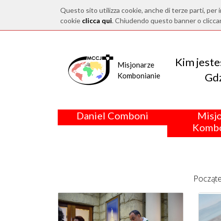
Questo sito utilizza cookie, anche di terze parti, per i
cookie
clicca qui
. Chiudendo questo banner o clicca
Kim jest
Misjonarze
Gdz
Kombonianie
Daniel Comboni
Misj
Kombo
Począt