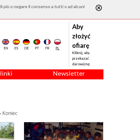
di più o negare il consenso a tutti o ad alcuni
Aby
złożyć
ofiarę
EN
ES
DE
PT
FR
PL
Kliknij, aby
przekazać
darowiznę
linki
Newsletter
Koniec