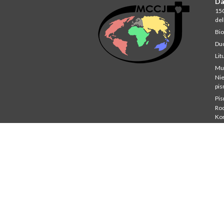
Da
150
del
Bio
Du
Lit
Mu
Ni
pi
Pi
Rod
Ko
Stu
St
Co