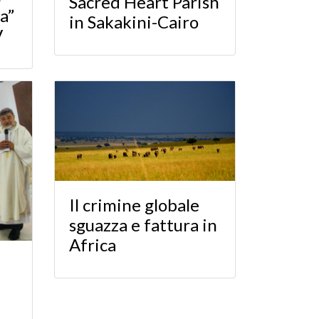
Sacred Heart Parish
a”
in Sakakini-Cairo
V
Il crimine globale
sguazza e fattura in
Africa