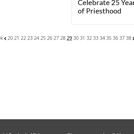
Celebrate 25 Yea
of Priesthood
ek
20
21
22
23
24
25
26
27
28
29
30
31
32
33
34
35
36
37
38