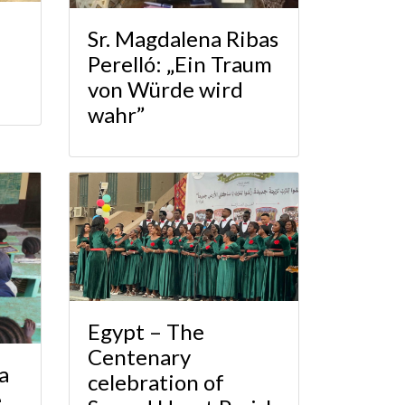
Sr. Magdalena Ribas
Perelló: „Ein Traum
von Würde wird
wahr”
Egypt – The
Centenary
a
celebration of
e