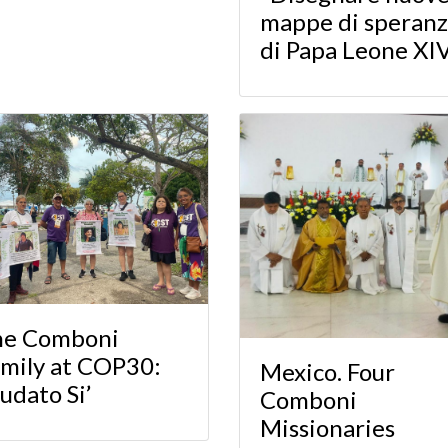
mappe di speranz
di Papa Leone XI
he Comboni
mily at COP30:
Mexico. Four
udato Si’
Comboni
Missionaries