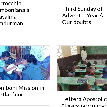
rrocchia
Third Sunday of
mboniana a
Advent – Year A:
asalma-
Our doubts
mdurman
mboni Mission in
tlatónoc
Lettera Apostolic
“Disegnare nuov