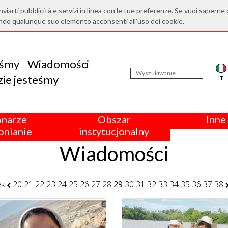
nviarti pubblicità e servizi in linea con le tue preferenze. Se vuoi saperne 
ndo qualunque suo elemento acconsenti all'uso dei cookie.
eśmy
Wiadomości
ie jesteśmy
IT
onarze
Obszar
Inne 
nianie
instytucjonalny
Wiadomości
ek
20
21
22
23
24
25
26
27
28
29
30
31
32
33
34
35
36
37
38