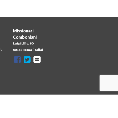
Missionari
Comboniani
Luigi Lilio, 80
iu
00142 Roma (Italia)