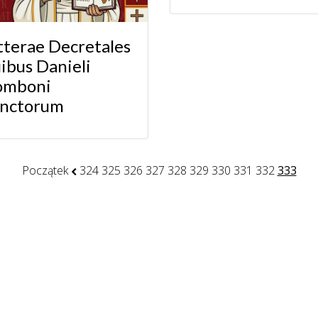
tterae Decretales
ibus Danieli
omboni
anctorum
Początek
324
325
326
327
328
329
330
331
332
333