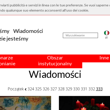
nviarti pubblicità e servizi in linea con le tue preferenze. Se vuoi saperne 
ndo qualunque suo elemento acconsenti all'uso dei cookie.
eśmy
Wiadomości
ie jesteśmy
IT
onarze
Obszar
Inne 
nianie
instytucjonalny
Wiadomości
Początek
324
325
326
327
328
329
330
331
332
333