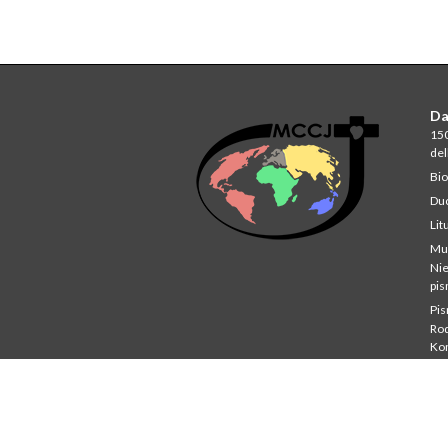
Da
150
del
Bio
Du
Lit
Mu
Ni
pi
Pi
Rod
Ko
Stu
St
Co