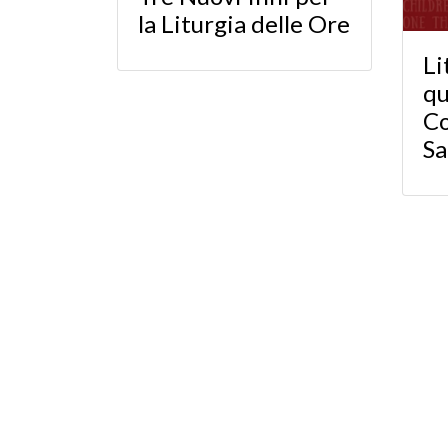
la Liturgia delle Ore
Li
qu
C
S