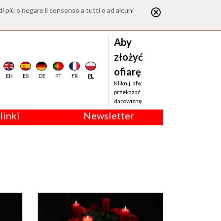
di più o negare il consenso a tutti o ad alcuni
Aby
złożyć
ofiarę
EN
ES
DE
PT
FR
PL
Kliknij, aby
przekazać
darowiznę
linki
Newsletter