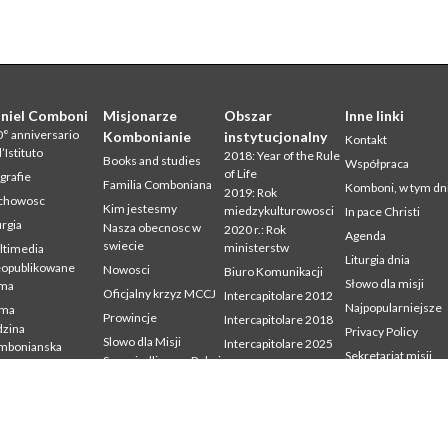
niel Comboni
Misjonarze
Obszar
Inne linki
° anniversario
Kombonianie
instytucjonalny
Kontakt
l’Istituto
2018: Year of the Rule
Books and studies
Współpraca
of Life
grafie
Familia Comboniana
Komboni, w tym dn
2019: Rok
chowosc
Kim jestesmy
miedzykulturowosci
In pace Christi
urgia
Nasza obecnosc w
2020 r.: Rok
Agenda
swiecie
ministerstw
ltimedia
Liturgia dnia
eopublikowane
Nowosci
Biuro Komunikacji
Słowo dla misji
sma
Oficjalny krzyz MCCJ
Intercapitolare 2012
Najpopularniejsze
sma
Prowincje
Intercapitolare 2018
zina
Privacy Policy
Slowo dla Misji
Intercapitolare 2025
mbonianska
Sekretariat misji
Sprawiedliwosc, Pokoj
Kapitula 2003
dia
i Integralnosc
udium
Kapitula 2009
Stworzenia
mbonianum
Kapitula 2015
Swiadectwa
Kapitula 2022