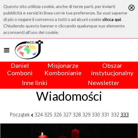
Questo sito utilizza cookie, anche di terze parti, per inviarti
pubblicità e servizi in linea con le tue preferenze. Se vuoi saperne
di più o negare il consenso a tutti o ad alcuni cookie
clicca qui
.
Chiudendo questo banner o cliccando qualunque suo elemento
acconsenti all'uso dei cookie.
Daniel
Misjonarze
Obszar
Comboni
Kombonianie
instytucjonalny
Inne linki
Newsletter
Wiadomości
Początek
324
325
326
327
328
329
330
331
332
333