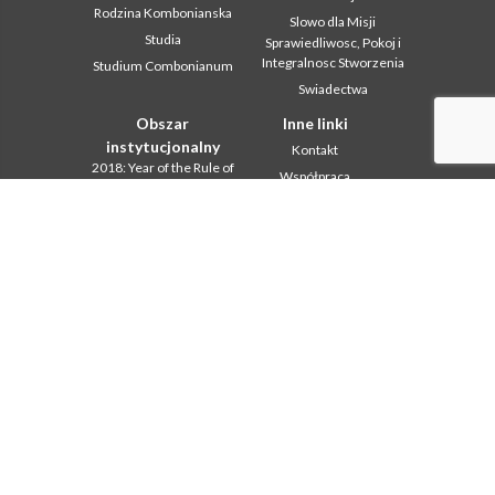
Rodzina Kombonianska
Slowo dla Misji
Studia
Sprawiedliwosc, Pokoj i
Integralnosc Stworzenia
Studium Combonianum
Swiadectwa
Obszar
Inne linki
instytucjonalny
Kontakt
2018: Year of the Rule of
Współpraca
Life
Komboni, w tym dniu
2019: Rok
miedzykulturowosci
In pace Christi
2020 r.: Rok ministerstw
Agenda
Biuro Komunikacji
Liturgia dnia
Intercapitolare 2012
Słowo dla misji
Intercapitolare 2018
Najpopularniejsze
Intercapitolare 2025
Privacy Policy
Kapitula 2003
Sekretariat misji
Kapitula 2009
Kapitula 2015
Kapitula 2022
Listy Przel. Gen. i Rady