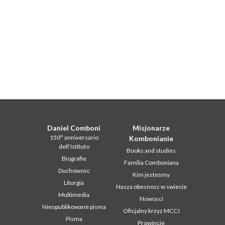
Daniel Comboni
Misjonarze
150° anniversario
Kombonianie
dell’Istituto
Books and studies
Biografie
Familia Comboniana
Duchowosc
Kim jestesmy
Liturgia
Nasza obecnosc w swiecie
Multimedia
Nowosci
Nieopublikowane pisma
Oficjalny krzyz MCCJ
Pisma
Prowincje