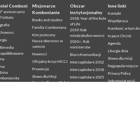
niel Comboni
Misjonarze
Obszar
Inne linki
° anniversario
Kombonianie
instytucjonalny
Kontakt
l’Istituto
2018: Year of the Rule
Books and studies
Współpraca
of Life
grafie
Familia Comboniana
Komboni, w tym dn
2019: Rok
chowosc
Kim jestesmy
miedzykulturowosci
In pace Christi
urgia
Nasza obecnosc w
2020 r.: Rok
Agenda
swiecie
ministerstw
ltimedia
Liturgia dnia
eopublikowane
Nowosci
Biuro Komunikacji
Słowo dla misji
sma
Oficjalny krzyz MCCJ
Intercapitolare 2012
Najpopularniejsze
sma
Prowincje
Intercapitolare 2018
zina
Privacy Policy
Slowo dla Misji
Intercapitolare 2025
mbonianska
Sekretariat misji
Sprawiedliwosc, Pokoj
Kapitula 2003
dia
i Integralnosc
udium
Kapitula 2009
Stworzenia
mbonianum
Kapitula 2015
Swiadectwa
Kapitula 2022
Listy Przel. Gen. i Rady
Generalnej
Mission Secretariat
Ochrona Maloletnich