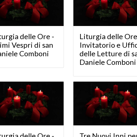
turgia delle Ore -
Liturgia delle Ore
imi Vespri di san
Invitatorio e Uffi
niele Comboni
delle Letture di s
Daniele Comboni
turgia delle Ore -
Tre Nuovi Inni pe