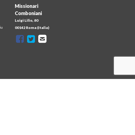
Missionari
Comboniani
Luigi Lilio, 80
iu
00142 Roma (Italia)