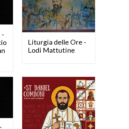
 -
Liturgia delle Ore -
cio
Lodi Mattutine
an
r