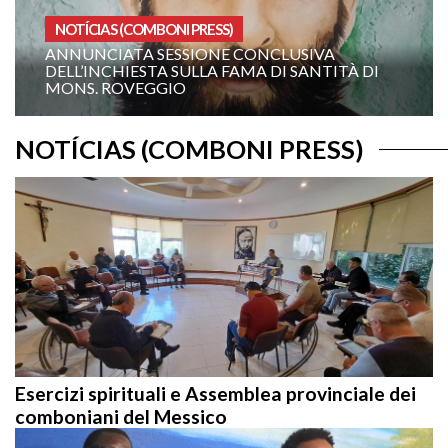
HOMILIAS PARA O ANO A
CONCLUSIVA
AMA DI SANTITÀ DI
XIX DOMINGO DO TEMPO C
A): “ORDENA-ME QUE VÁ TER
NOTÍCIAS (COMBONI PRESS)
Esercizi spirituali e Assemblea provinciale dei
comboniani del Messico