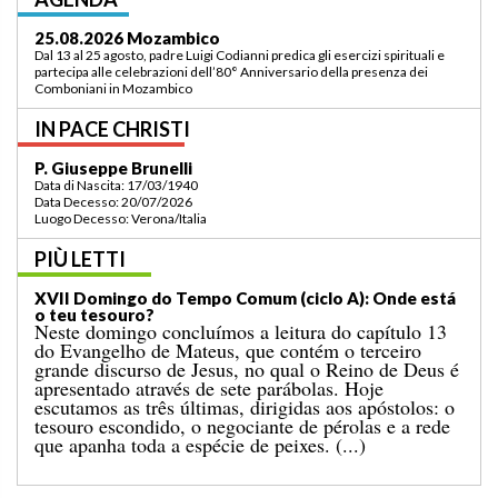
03.09.2026 Lomé/Togo
Padre Luigi Codianni e padre Elias Sindjalim partecipano dal 26 agosto al 3
settembre all’incontro della commissione ASCAF sulla riorganizzazione
della regione a Lomé/Togo
IN PACE CHRISTI
P. Bruno Bordonali
Data di Nascita: 01/07/1942
Data Decesso: 13/07/2026
Luogo Decesso: Verona /Italia
PIÙ LETTI
XIX Domingo do Tempo Comum (ciclo A): “Ordena-
me que vá ter contigo!”
O Evangelho do domingo passado narrava-nos o
milagre da multiplicação dos pães para uma grande
multidão, num lugar deserto, que terminou com a
recolha de doze cestos cheios de sobras. A esse
acontecimento segue-se o conhecido episódio de
hoje, no qual Jesus caminha sobre o mar. [...]