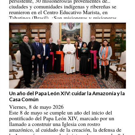
ciudades y comunidades indígenas y ribereñas se
reunieron en el Centro Educativo Marista, en
Tabatinga (Brasil). ¡Son misioneros y misioneras
portadores/as de esperanza! [
REPAM
]
Un año del Papa León XIV: cuidar la Amazonía y la
Casa Común
Viernes, 8 de mayo 2026
Este 8 de mayo se cumple un año del inicio del
pontificado del Papa León XIV, marcado por un
llamado a construir una Iglesia con rostro
amazónico, al cuidado de la creación, la defensa de
la Amazonía y una ecología integral que escucha “el