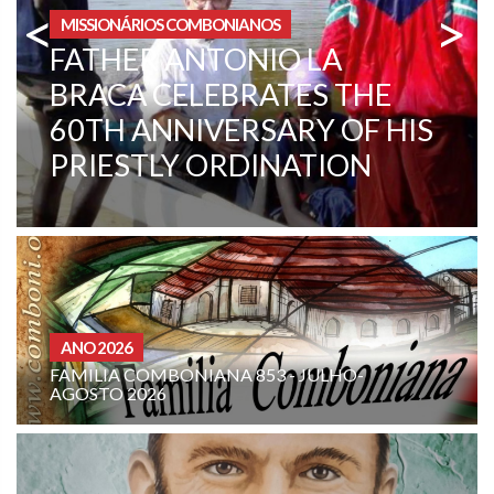
<
>
ÁREA INSTITUCIONAL
CENTRAL AFRICAN
REPUBLIC. A CHANGE IN
MENTALITY
CURIA - (NOTIZIE-NEWS)
 - JULHO-
INTENÇÃO DE ORAÇÃO DA FAM
COMBONIANA: AGOSTO DE 20