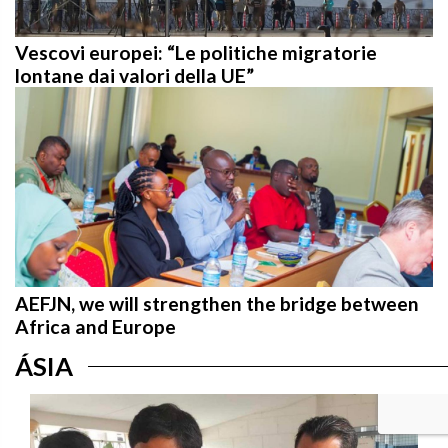
Vescovi europei: “Le politiche migratorie
lontane dai valori della UE”
AEFJN, we will strengthen the bridge between
Africa and Europe
ÁSIA