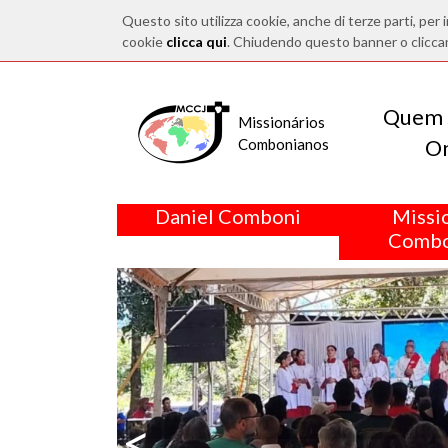
Questo sito utilizza cookie, anche di terze parti, per i
cookie
clicca qui
. Chiudendo questo banner o clicca
Quem 
Missionários
O
Combonianos
Daniel Comboni
Missi
Combo
<