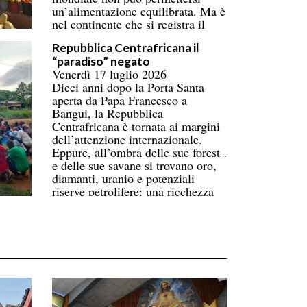
un’alimentazione equilibrata. Ma è
nel continente che si registra il
numero più alto di persone
Repubblica Centrafricana il
coinvolte, superando ormai l’Asia.
“paradiso” negato
Donne e bambini pagano il prezzo
Venerdì 17 luglio 2026
più alto. La carenza di
Dieci anni dopo la Porta Santa
infrastrutture nella catena del
aperta da Papa Francesco a
freddo fa perdere oltre un terzo
Bangui, la Repubblica
della produzione di frutta, verdura,
Centrafricana è tornata ai margini
pesce e latticini.
dell’attenzione internazionale.
Eppure, all’ombra delle sue foreste
e delle sue savane si trovano oro,
diamanti, uranio e potenziali
riserve petrolifere: una ricchezza
immensa che contrasta con la
povertà di gran parte della
popolazione.