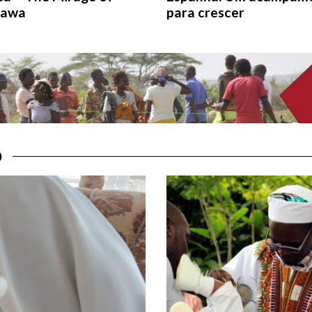
sawa
para crescer
O