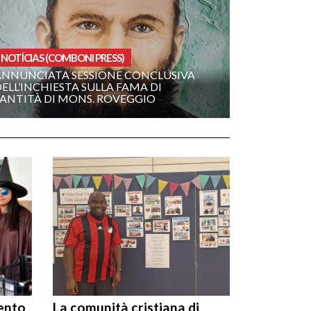
NOTÍCIAS (COMBONI PRESS)
ANNUNCIATA SESSIONE CONCLUSIVA
ELL’INCHIESTA SULLA FAMA DI
SANTITÀ DI MONS. ROVEGGIO
ento
La comunità cristiana di