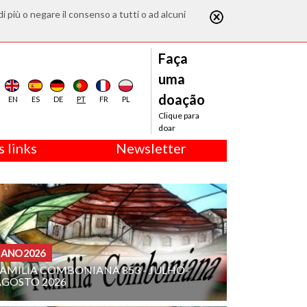
di più o negare il consenso a tutti o ad alcuni
Faça
uma
doação
EN
ES
DE
PT
FR
PL
Clique para
doar
 links
Newsletter
ANO 2026
FAMILIA COMBONIANA 853 - JULHO-
AGOSTO 2026