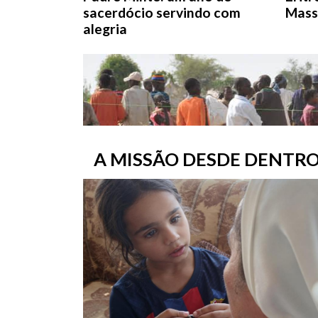
sacerdócio servindo com
Mas
alegria
A MISSÃO DESDE DENTR