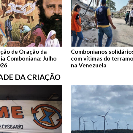
nção de Oração da
Combonianos solidário
lia Comboniana: Julho
com vítimas do terram
026
na Venezuela
DADE DA CRIAÇÃO