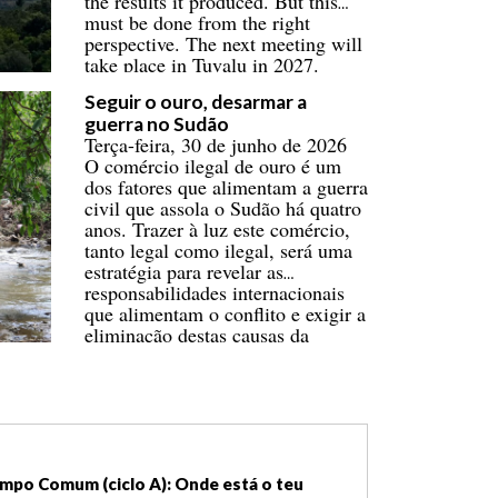
the results it produced. But this
must be done from the right
perspective. The next meeting will
take place in Tuvalu in 2027.
Seguir o ouro, desarmar a
guerra no Sudão
Terça-feira, 30 de junho de 2026
O comércio ilegal de ouro é um
dos fatores que alimentam a guerra
civil que assola o Sudão há quatro
anos. Trazer à luz este comércio,
tanto legal como ilegal, será uma
estratégia para revelar as
responsabilidades internacionais
que alimentam o conflito e exigir a
eliminação destas causas da
guerra.
mpo Comum (ciclo A): Onde está o teu