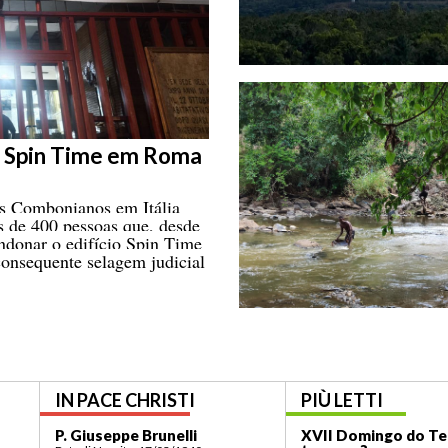
o Spin Time em Roma
os Combonianos em Itália
s de 400 pessoas que, desde
andonar o edifício Spin Time
onsequente selagem judicial
IN PACE CHRISTI
PIÙ LETTI
P. Giuseppe Brunelli
XVII Domingo do Te