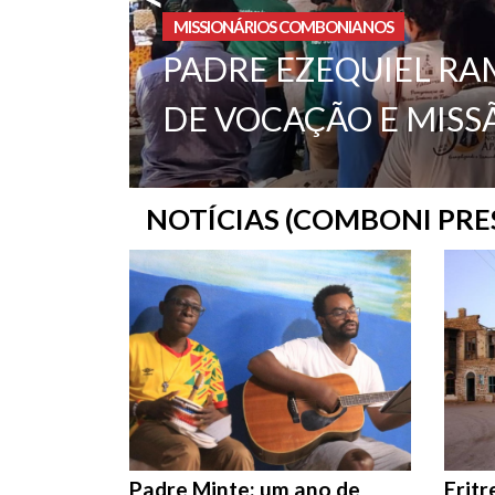
MISSIONÁRIOS COMBONIANOS
PADRE EZEQUIEL RA
DE VOCAÇÃO E MISS
NOTÍCIAS (COMBONI PRE
Padre Minte: um ano de
Eritr