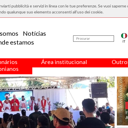
nviarti pubblicità e servizi in linea con le tue preferenze. Se vuoi saperne 
ndo qualunque suo elemento acconsenti all'uso dei cookie.
somos
Notícias
nde estamos
IT
onários
Área institucional
Outros
nianos
>