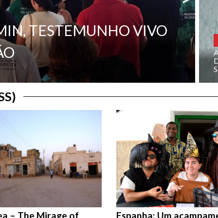
MIN, TESTEMUNHO VIVO
ÃO
D
SS)
ea – The Mirage of
Espanha: Um acampam