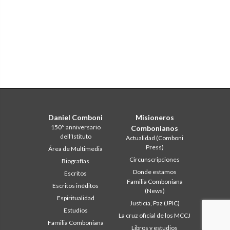
Daniel Comboni
Misioneros
150° anniversario
Combonianos
dell’Istituto
Actualidad (Comboni
Press)
Área de Multimedia
Circunscripciones
Biografías
Donde estamos
Escritos
Familia Comboniana
Escritos inéditos
(News)
Espiritualidad
Justicia, Paz (JPIC)
Estudios
La cruz oficial de los MCCJ
Familia Comboniana
Libros y estudios