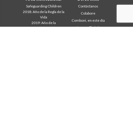
Safeguarding Children
Contáctanos
2018: Año de la Regla de la
Colabore
Vida
Comboni, en este día
2019: Año de la
In pace Christi
interculturalidad
2020: Año de la
Agenda
Ministerialidad
Liturgia del día
Capítulo 2003
Palabras para la misión
Capítulo 2009
Lo más leído
Capítulo 2015
Privacy Policy
Capítulo 2022
Secretariado de la Misión
Consejo General
Intercapitular 2012
Intercapitular 2018
Intercapitular 2025
Oficina de Comunicación
Secretariado Economia
Secretariado Formación
Secretariado Misión