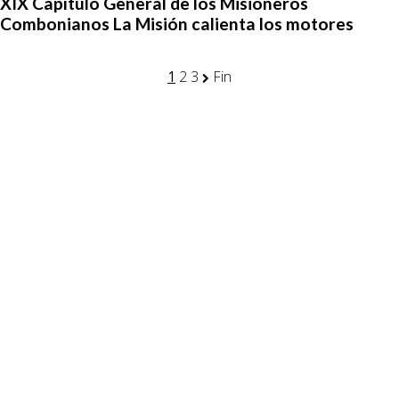
XIX Capítulo General de los Misioneros
Combonianos La Misión calienta los motores
1
2
3
Fin