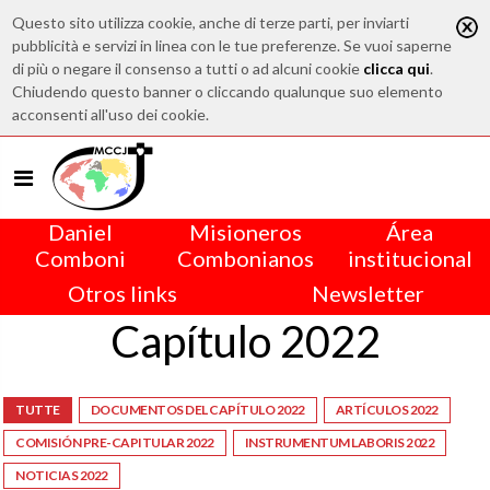
Questo sito utilizza cookie, anche di terze parti, per inviarti
pubblicità e servizi in linea con le tue preferenze. Se vuoi saperne
di più o negare il consenso a tutti o ad alcuni cookie
clicca qui
.
Chiudendo questo banner o cliccando qualunque suo elemento
acconsenti all'uso dei cookie.
Daniel
Misioneros
Área
Comboni
Combonianos
institucional
Otros links
Newsletter
Capítulo 2022
TUTTE
DOCUMENTOS DEL CAPÍTULO 2022
ARTÍCULOS 2022
COMISIÓN PRE-CAPITULAR 2022
INSTRUMENTUM LABORIS 2022
NOTICIAS 2022