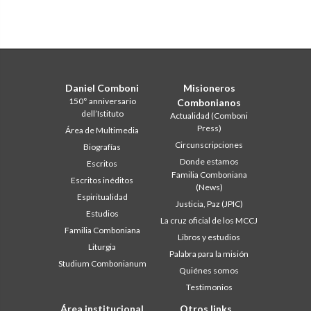
Daniel Comboni
Misioneros
150° anniversario
Combonianos
dell’Istituto
Actualidad (Comboni
Press)
Área de Multimedia
Circunscripciones
Biografías
Donde estamos
Escritos
Familia Comboniana
Escritos inéditos
(News)
Espiritualidad
Justicia, Paz (JPIC)
Estudios
La cruz oficial de los MCCJ
Familia Comboniana
Libros y estudios
Liturgia
Palabra para la misión
Studium Combonianum
Quiénes somos
Testimonios
Área institucional
Otros links