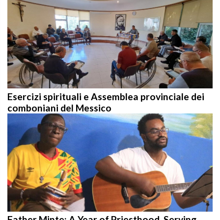
Esercizi spirituali e Assemblea provinciale dei
comboniani del Messico
Father Minte: A Year of Priesthood, Serving