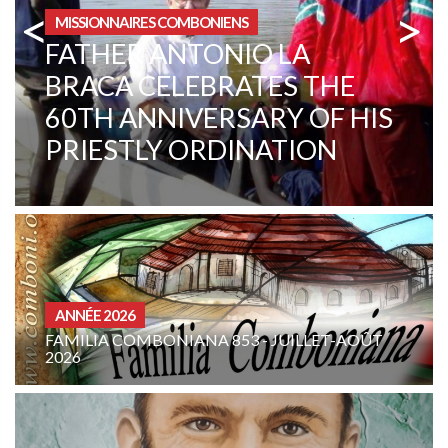
<
>
ZONE INSTITUTIONNELLE
CENTRAL AFRICAN
REPUBLIC. A CHANGE IN
MENTALITY
CURIA - (NOTIZIE-NEWS
IANA 853 - JUILLET-AOÛT
INTENTION DE PRIÈR
COMBONIENNE : AO