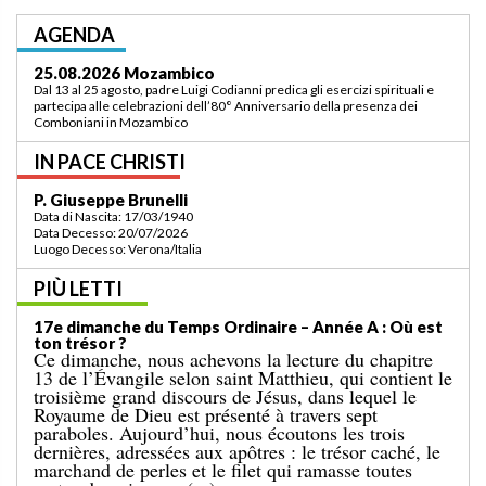
AGENDA
03.09.2026 Lomé/Togo
Padre Luigi Codianni e padre Elias Sindjalim partecipano dal 26 agosto al 3
settembre all’incontro della commissione ASCAF sulla riorganizzazione
della regione a Lomé/Togo
IN PACE CHRISTI
P. Bruno Bordonali
Data di Nascita: 01/07/1942
Data Decesso: 13/07/2026
Luogo Decesso: Verona /Italia
PIÙ LETTI
19e dimanche du Temps Ordinaire – Année A: «
Ordonne-moi de venir vers toi ! »
L’Évangile de dimanche dernier nous racontait le
miracle de la multiplication des pains pour une
grande foule, dans un lieu désert. Le récit se
terminait par le ramassage de douze paniers remplis
de restes. Cet événement est suivi de l’épisode bien
connu d’aujourd’hui, dans lequel Jésus marche sur la
mer. [...]