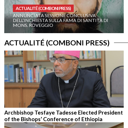
BONI PRESS)
HOMÉLIES ANÉE A
ESSIONE CONCLUSIVA
19E DIMANCHE DU 
A SULLA FAMA DI SANTITÀ DI
ANNÉE A: « ORDON
GIO
TOI ! »
ACTUALITÉ (COMBONI PRESS)
Archbishop Tesfaye Tadesse Elected President
of the Bishops’ Conference of Ethiopia