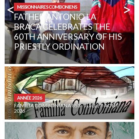
<
>
ZONE INSTITUTIONNELLE
CENTRAL AFRICAN
REPUBLIC. A CHANGE IN
MENTALITY
CURIA - (NOTIZIE-NEWS)
JUILLET-AOÛT
INTENTION DE PRIÈRE DE LA FAM
COMBONIENNE : AOÛT 2026