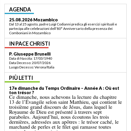
AGENDA
03.09.2026 Lomé/Togo
Padre Luigi Codianni e padre Elias Sindjalim partecipano dal 26 agosto al 3
settembre all’incontro della commissione ASCAF sulla riorganizzazione
della regione a Lomé/Togo
IN PACE CHRISTI
P. Bruno Bordonali
Data di Nascita: 01/07/1942
Data Decesso: 13/07/2026
Luogo Decesso: Verona /Italia
PIÙ LETTI
19e dimanche du Temps Ordinaire – Année A: «
Ordonne-moi de venir vers toi ! »
L’Évangile de dimanche dernier nous racontait le
miracle de la multiplication des pains pour une
grande foule, dans un lieu désert. Le récit se
terminait par le ramassage de douze paniers remplis
de restes. Cet événement est suivi de l’épisode bien
connu d’aujourd’hui, dans lequel Jésus marche sur la
mer. [...]