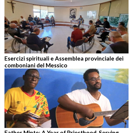
Esercizi spirituali e Assemblea provinciale dei
comboniani del Messico
Father Minte: A Year of Priesthood, Serving