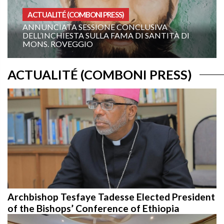
HOMÉLIES ANÉE A
NCLUSIVA
19E DIMANCHE DU TEMPS ORDI
 DI SANTITÀ DI
ANNÉE A: « ORDONNE-MOI DE V
TOI ! »
ACTUALITÉ (COMBONI PRESS)
Archbishop Tesfaye Tadesse Elected President
of the Bishops’ Conference of Ethiopia