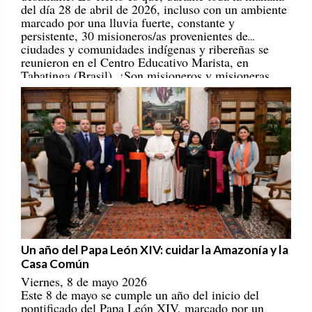
marcado por una lluvia fuerte, constante y
persistente, 30 misioneros/as provenientes de
ciudades y comunidades indígenas y ribereñas se
reunieron en el Centro Educativo Marista, en
Tabatinga (Brasil). ¡Son misioneros y misioneras
portadores/as de esperanza! [
REPAM
]
Un año del Papa León XIV: cuidar la Amazonía y la
Casa Común
Viernes, 8 de mayo 2026
Este 8 de mayo se cumple un año del inicio del
pontificado del Papa León XIV, marcado por un
llamado a construir una Iglesia con rostro