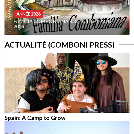
HOMÉLIES ANÉE A
19E DIMANCHE DU TEMPS ORDINAIRE
LLET-AOÛT
ANNÉE A: « ORDONNE-MOI DE VENIR 
TOI ! »
ACTUALITÉ (COMBONI PRESS)
Spain: A Camp to Grow