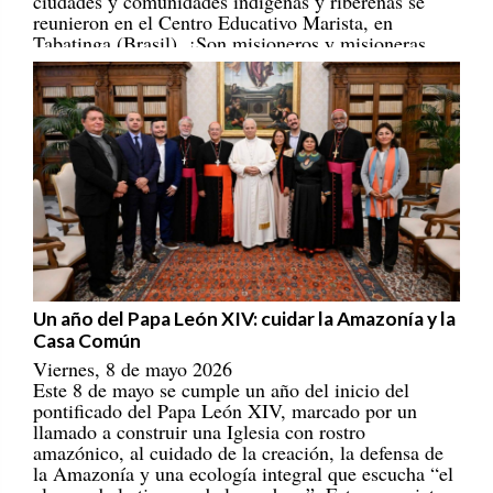
reunieron en el Centro Educativo Marista, en
Tabatinga (Brasil). ¡Son misioneros y misioneras
portadores/as de esperanza! [
REPAM
]
Un año del Papa León XIV: cuidar la Amazonía y la
Casa Común
Viernes, 8 de mayo 2026
Este 8 de mayo se cumple un año del inicio del
pontificado del Papa León XIV, marcado por un
llamado a construir una Iglesia con rostro
amazónico, al cuidado de la creación, la defensa de
la Amazonía y una ecología integral que escucha “el
clamor de la tierra y de los pobres”. Estos son siete