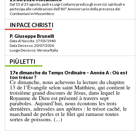
Padre Luigi Codianni e padre Elias Sindjalim partecipano dal 26 agosto al 3
settembre all’incontro della commissione ASCAF sulla riorganizzazione
della regione a Lomé/Togo
IN PACE CHRISTI
P. Bruno Bordonali
Data di Nascita: 01/07/1942
Data Decesso: 13/07/2026
Luogo Decesso: Verona /Italia
PIÙ LETTI
19e dimanche du Temps Ordinaire – Année A: «
Ordonne-moi de venir vers toi ! »
L’Évangile de dimanche dernier nous racontait le
miracle de la multiplication des pains pour une
grande foule, dans un lieu désert. Le récit se
terminait par le ramassage de douze paniers remplis
de restes. Cet événement est suivi de l’épisode bien
connu d’aujourd’hui, dans lequel Jésus marche sur la
mer. [...]
ITALIE