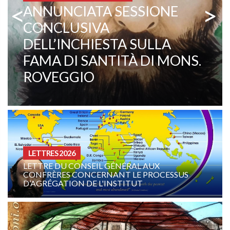
<
>
MISSIONNAIRES COMBONIENS
PADRE EZECHIELE RAMIN,
TESTIMONIANZA VIVA DI
VOCAZIONE E MISSIONE
CURIA - (NOTIZIE-NEWS)
CESSUS
INTENTION DE PRIÈRE DE LA FAMILLE
COMBONIENNE : AOÛT 2026