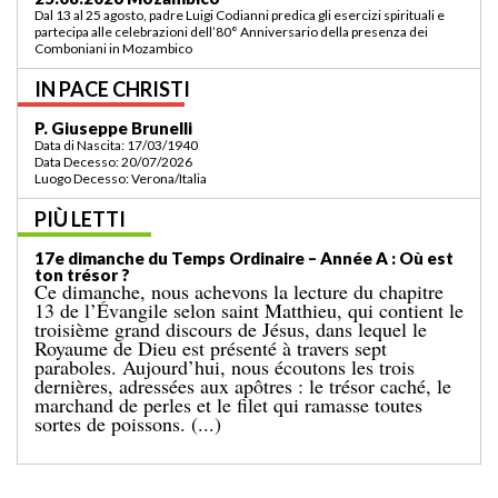
Padre Luigi Codianni e padre Elias Sindjalim partecipano dal 26 agosto al 3
settembre all’incontro della commissione ASCAF sulla riorganizzazione
della regione a Lomé/Togo
IN PACE CHRISTI
P. Bruno Bordonali
Data di Nascita: 01/07/1942
Data Decesso: 13/07/2026
Luogo Decesso: Verona /Italia
PIÙ LETTI
19e dimanche du Temps Ordinaire – Année A: «
Ordonne-moi de venir vers toi ! »
L’Évangile de dimanche dernier nous racontait le
miracle de la multiplication des pains pour une
grande foule, dans un lieu désert. Le récit se
terminait par le ramassage de douze paniers remplis
de restes. Cet événement est suivi de l’épisode bien
connu d’aujourd’hui, dans lequel Jésus marche sur la
mer. [...]
ITALIE