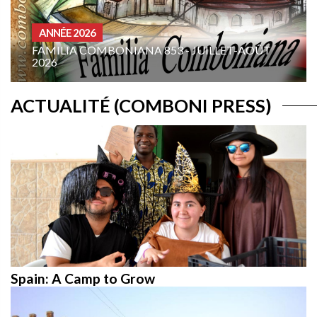
HOMÉLIES ANÉE A
19E DIMANCHE DU TEMPS ORDI
- JUILLET-AOÛT
ANNÉE A: « ORDONNE-MOI DE V
TOI ! »
ACTUALITÉ (COMBONI PRESS)
Spain: A Camp to Grow