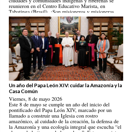
reunieron en el Centro Educativo Marista, en
Tabatinga (Brasil). ¡Son misioneros y misioneras
portadores/as de esperanza! [
REPAM
]
Un año del Papa León XIV: cuidar la Amazonía y la
Casa Común
Viernes, 8 de mayo 2026
Este 8 de mayo se cumple un año del inicio del
pontificado del Papa León XIV, marcado por un
llamado a construir una Iglesia con rostro
amazónico, al cuidado de la creación, la defensa de
la Amazonía y una ecología integral que escucha “el
clamor de la tierra y de los pobres”. Estos son siete