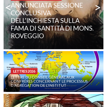
<
>
MISSIONNAIRES COMBONIENS
PADRE EZECHIELE RAMIN,
TESTIMONIANZA VIVA DI
VOCAZIONE E MISSIONE
CURIA - (NOTIZIE-NEWS)
 AUX
 PROCESSUS
INTENTION DE PRIÈRE DE LA FAM
T
COMBONIENNE : AOÛT 2026