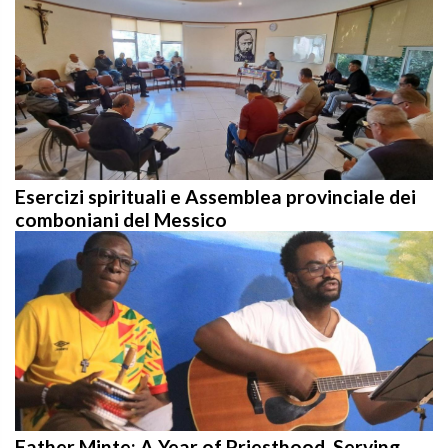
Esercizi spirituali e Assemblea provinciale dei
comboniani del Messico
Father Minte: A Year of Priesthood, Serving