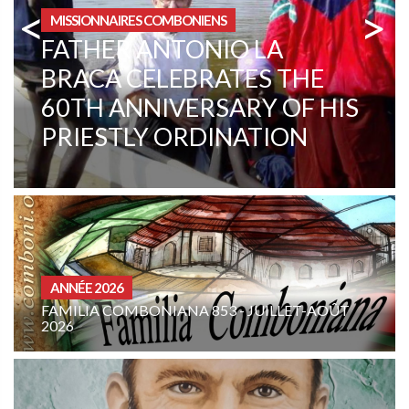
<
>
ZONE INSTITUTIONNELLE
CENTRAL AFRICAN
REPUBLIC. A CHANGE IN
MENTALITY
CURIA - (NOTIZIE-NEWS)
LET-AOÛT
INTENTION DE PRIÈRE DE LA FAMILLE
COMBONIENNE : AOÛT 2026