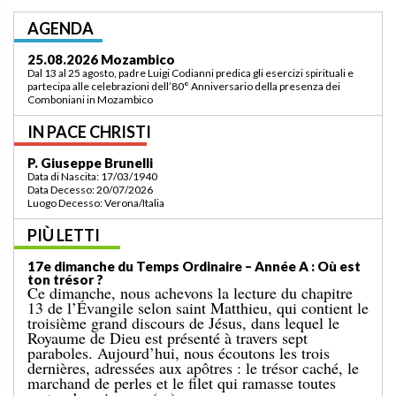
AGENDA
03.09.2026 Lomé/Togo
Padre Luigi Codianni e padre Elias Sindjalim partecipano dal 26 agosto al 3
settembre all’incontro della commissione ASCAF sulla riorganizzazione
della regione a Lomé/Togo
IN PACE CHRISTI
P. Bruno Bordonali
Data di Nascita: 01/07/1942
Data Decesso: 13/07/2026
Luogo Decesso: Verona /Italia
PIÙ LETTI
19e dimanche du Temps Ordinaire – Année A: «
Ordonne-moi de venir vers toi ! »
L’Évangile de dimanche dernier nous racontait le
miracle de la multiplication des pains pour une
grande foule, dans un lieu désert. Le récit se
terminait par le ramassage de douze paniers remplis
de restes. Cet événement est suivi de l’épisode bien
connu d’aujourd’hui, dans lequel Jésus marche sur la
mer. [...]