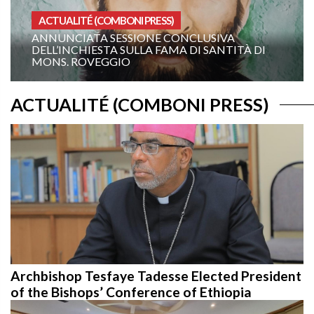
HOMÉLIES ANÉE A
IVA
19E DIMANCHE DU TEMPS ORDINAIRE
ANTITÀ DI
ANNÉE A: « ORDONNE-MOI DE VENIR 
TOI ! »
ACTUALITÉ (COMBONI PRESS)
Archbishop Tesfaye Tadesse Elected President
of the Bishops’ Conference of Ethiopia