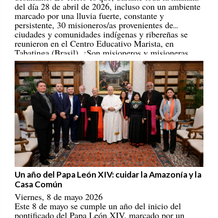
marcado por una lluvia fuerte, constante y
persistente, 30 misioneros/as provenientes de
ciudades y comunidades indígenas y ribereñas se
reunieron en el Centro Educativo Marista, en
Tabatinga (Brasil). ¡Son misioneros y misioneras
portadores/as de esperanza! [
REPAM
]
Un año del Papa León XIV: cuidar la Amazonía y la
Casa Común
Viernes, 8 de mayo 2026
Este 8 de mayo se cumple un año del inicio del
pontificado del Papa León XIV, marcado por un
llamado a construir una Iglesia con rostro