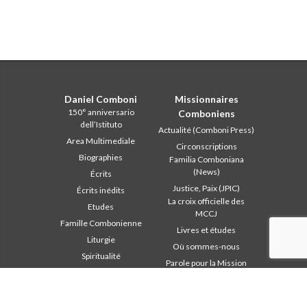
Daniel Comboni
Missionnaires
150° anniversario
Comboniens
dell’Istituto
Actualité (Comboni Press)
Area Multimediale
Circonscriptions
Biographies
Familia Comboniana
(News)
Écrits
Justice, Paix (JPIC)
Écrits inédits
La croix officielle des
Etudes
MCCJ
Famille Combonienne
Livres et études
Liturgie
Où sommes-nous
Spiritualité
Parole pour la Mission
Studium Combonianum
Qui sommes-nous
Témoins