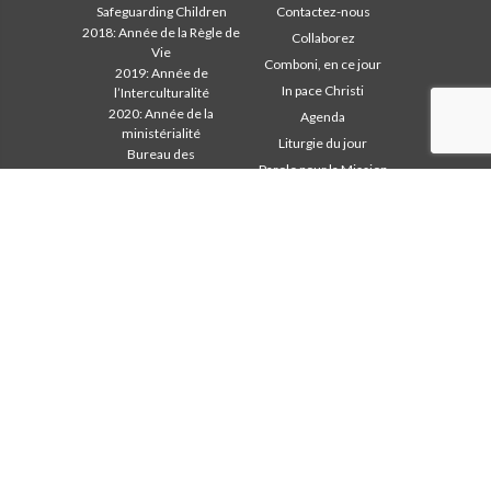
Safeguarding Children
Contactez-nous
2018: Année de la Règle de
Collaborez
Vie
Comboni, en ce jour
2019: Année de
In pace Christi
l’Interculturalité
2020: Année de la
Agenda
ministérialité
Liturgie du jour
Bureau des
Parole pour la Mission
communications
Les plus lus
Chapitre 2003
Privacy Policy
Chapitre 2009
Secrétariat de la mission
Chapitre 2015
Chapitre 2022
Conseil Général
Intercapitulaire 2012
Intercapitulaire 2012
Intercapitulaire 2025
Secr. Economie
Secr. Formation
Secr. Mission