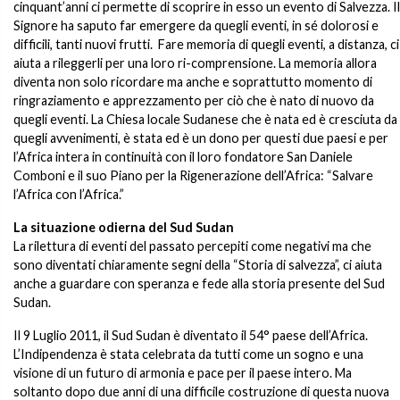
cinquant’anni ci permette di scoprire in esso un evento di Salvezza. Il
Signore ha saputo far emergere da quegli eventi, in sé dolorosi e
difficili, tanti nuovi frutti. Fare memoria di quegli eventi, a distanza, ci
aiuta a rileggerli per una loro ri-comprensione. La memoria allora
diventa non solo ricordare ma anche e soprattutto momento di
ringraziamento e apprezzamento per ciò che è nato di nuovo da
quegli eventi. La Chiesa locale Sudanese che è nata ed è cresciuta da
quegli avvenimenti, è stata ed è un dono per questi due paesi e per
l’Africa intera in continuità con il loro fondatore San Daniele
Comboni e il suo Piano per la Rigenerazione dell’Africa: “Salvare
l’Africa con l’Africa.”
La situazione odierna del Sud Sudan
La rilettura di eventi del passato percepiti come negativi ma che
sono diventati chiaramente segni della “Storia di salvezza”, ci aiuta
anche a guardare con speranza e fede alla storia presente del Sud
Sudan.
Il 9 Luglio 2011, il Sud Sudan è diventato il 54° paese dell’Africa.
L’Indipendenza è stata celebrata da tutti come un sogno e una
visione di un futuro di armonia e pace per il paese intero. Ma
soltanto dopo due anni di una difficile costruzione di questa nuova