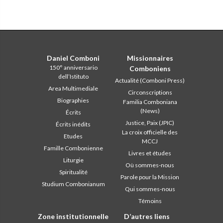
Daniel Comboni
Missionnaires
150° anniversario
Comboniens
dell’Istituto
Actualité (Comboni Press)
Area Multimediale
Circonscriptions
Biographies
Familia Comboniana
(News)
Écrits
Justice, Paix (JPIC)
Écrits inédits
La croix officielle des
Etudes
MCCJ
Famille Combonienne
Livres et études
Liturgie
Où sommes-nous
Spiritualité
Parole pour la Mission
Studium Combonianum
Qui sommes-nous
Témoins
Zone institutionnelle
D’autres liens