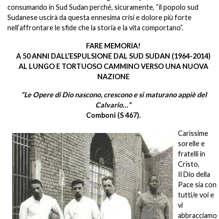
consumando in Sud Sudan perché, sicuramente, “il popolo sud
Sudanese uscirà da questa ennesima crisi e dolore più forte
nell’affrontare le sfide che la storia e la vita comportano”.
FARE MEMORIA!
A 50 ANNI DALL’ESPULSIONE DAL SUD SUDAN (1964-2014)
AL LUNGO E TORTUOSO CAMMINO VERSO UNA NUOVA
NAZIONE
“
Le Opere di Dio nascono, crescono e si maturano appiè del
Calvario…
”
Comboni (S 467).
Carissime
sorelle e
fratelli in
Cristo,
Il Dio della
Pace sia con
tutti/e voi e
vi
abbracciamo