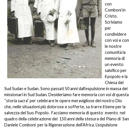
con
Comboni in
Cristo.
Scriviamo
per
condividere
con voi e con
le nostre
comunità la
memoria di
un evento
salvifico per
il popolo e la
Chiesa del
Sud Sudan e Sudan. Sono passati 50 anni dall’espulsione in massa dei
missionari in Sud Sudan. Desideriamo fare memoria con voi di questa
“storia sacra” per celebrare le opere meravigliose del nostro Dio
che, nelle situazioni più dolorose e sofferte, sa trarre il bene per la
salvezza del Suo Popolo. Facciamo memoria di questo evento nel
quadro della celebrazione dei 150 anni della stesura del Piano di San
Daniele Comboni per la Rigenerazione dell’Africa. L’espulsione