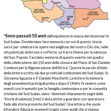
Sono passati 50 anni
“
dall’espulsione in massa dei missionari in
Sud Sudan. Desideriamo fare memoria con voi di questa ‘storia
sacra’ per celebrare le opere meravigliose del nostro Dio che, nelle
situazioni più dolorose e sofferte, sa trarre il bene per la salvezza
del Suo Popolo. Facciamo memoria di questo evento nel quadro
della celebrazione dei 150 anni della stesura del Piano di San Daniele
Comboni per la Rigenerazione dell’Africa”. Queste le parole d’inizio
della lettera scritta dai due provinciali comboniani del Sud Sudan, Sr.
Giovanna Sguazza e P. Daniele Moschetti. La lettera fa memoria
degli avvenimenti principali prima e dopo il 1964 e fa vedere come
eventi così traumatici per la famiglia comboniana e per le comunità
cristiane del Sud Sudan, siano “diventati chiaramente segni della
‘Storia di salvezza’, [che] ci aiuta anche a guardare con speranza e
fede alla storia presente del Sud Sudan”. Una lettera che vuole
infondere fiducia in momenti tragici come quelli che si stanno