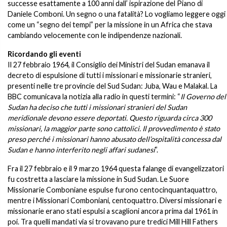
successe esattamente a 100 anni dall’ ispirazione del Piano di
Daniele Comboni. Un segno o una fatalità? Lo vogliamo leggere oggi
come un “segno dei tempi” per la missione in un Africa che stava
cambiando velocemente con le indipendenze nazionali.
Ricordando gli eventi
Il 27 febbraio 1964, il Consiglio dei Ministri del Sudan emanava il
decreto di espulsione di tutti i missionari e missionarie stranieri,
presenti nelle tre provincie del Sud Sudan: Juba, Wau e Malakal. La
BBC comunicava la notizia alla radio in questi termini: “
Il Governo del
Sudan ha deciso che tutti i missionari stranieri del Sudan
meridionale devono essere deportati. Questo riguarda circa 300
missionari, la maggior parte sono cattolici. Il provvedimento è stato
preso perché i missionari hanno abusato dell’ospitalità concessa dal
Sudan e hanno interferito negli affari sudanesi
”.
Fra il 27 febbraio e il 9 marzo 1964 questa falange di evangelizzatori
fu costretta a lasciare la missione in Sud Sudan. Le Suore
Missionarie Comboniane espulse furono centocinquantaquattro,
mentre i Missionari Comboniani, centoquattro. Diversi missionari e
missionarie erano stati espulsi a scaglioni ancora prima dal 1961 in
poi. Tra quelli mandati via si trovavano pure tredici Mill Hill Fathers