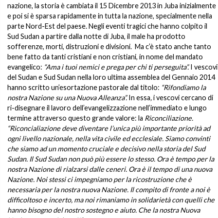
nazione, la storia è cambiata il 15 Dicembre 2013 in Juba inizialmente
e poi si è sparsa rapidamente in tutta la nazione, specialmente nella
parte Nord-Est del paese. Negli eventi tragici che hanno colpito il
Sud Sudan a partire dalla notte di Juba, il male ha prodotto
sofferenze, morti, distruzioni e divisioni. Ma c’è stato anche tanto
bene fatto da tanti cristiani e non cristiani, in nome del mandato
evangelico:
“Ama i tuoi nemici e prega per chi ti perseguita”.
I vescovi
del Sudan e Sud Sudan nella loro ultima assemblea del Gennaio 2014
hanno scritto un’esortazione pastorale dal titolo:
“Rifondiamo la
nostra Nazione su una Nuova Alleanza”.
In essa
,
i vescovi cercano di
ri-disegnare il lavoro dell’evangelizzazione nell’immediato e lungo
termine attraverso questo grande valore: la
Riconciliazione.
“Riconcialiazione deve diventare l’unica più importante priorità ad
ogni livello nazionale, nella vita civile ed ecclesiale. Siamo convinti
che siamo ad un momento cruciale e decisivo nella storia del Sud
Sudan. Il Sud Sudan non può più essere lo stesso. Ora è tempo per la
nostra Nazione di rialzarsi dalle ceneri. Ora è il tempo di una nuova
Nazione. Noi stessi ci impegniamo per la ricostruzione che è
necessaria per la nostra nuova Nazione. Il compito di fronte a noi è
difficoltoso e incerto, ma noi rimaniamo in solidarietà con quelli che
hanno bisogno del nostro sostegno e aiuto. Che la nostra Nuova