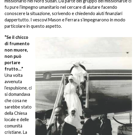
missionario nel Nord Sudan. Da parte del gruppo dei missionari/e ci
fu pure l’impegno umanitario nel cercare di aiutare facendo
conoscere la situazione, scrivendo e chiedendo aiuti finanziari
dappertutto. I vescovi Mason e Ferrara s’impegnarono in modo
particolare in questo aspetto.
“Se il chicco
di frumento
non muore,
non può
portare
frutto…”
Una volta
avvenuta
l’espulsione, ci
si domandava
che cosa ne
sarebbe stato
della Chiesa
locale e delle
comunità
cristiane. La