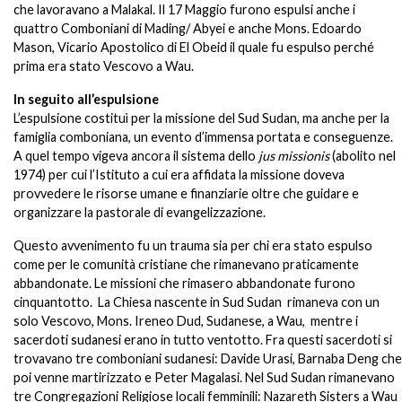
che lavoravano a Malakal. Il 17 Maggio furono espulsi anche i
quattro Comboniani di Mading/ Abyei e anche Mons. Edoardo
Mason, Vicario Apostolico di El Obeid il quale fu espulso perché
prima era stato Vescovo a Wau.
In seguito all’espulsione
L’espulsione costituì per la missione del Sud Sudan, ma anche per la
famiglia comboniana, un evento d’immensa portata e conseguenze.
A quel tempo vigeva ancora il sistema dello
jus missionis
(abolito nel
1974) per cui l’Istituto a cui era affidata la missione doveva
provvedere le risorse umane e finanziarie oltre che guidare e
organizzare la pastorale di evangelizzazione.
Questo avvenimento fu un trauma sia per chi era stato espulso
come per le comunità cristiane che rimanevano praticamente
abbandonate. Le missioni che rimasero abbandonate furono
cinquantotto. La Chiesa nascente in Sud Sudan rimaneva con un
solo Vescovo, Mons. Ireneo Dud, Sudanese, a Wau, mentre i
sacerdoti sudanesi erano in tutto ventotto. Fra questi sacerdoti si
trovavano tre comboniani sudanesi: Davide Urasi, Barnaba Deng che
poi venne martirizzato e Peter Magalasi. Nel Sud Sudan rimanevano
tre Congregazioni Religiose locali femminili: Nazareth Sisters a Wau