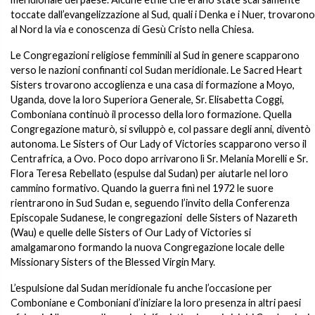
toccate dall’evangelizzazione al Sud, quali i Denka e i Nuer, trovarono
al Nord la via e conoscenza di Gesù Cristo nella Chiesa.
Le Congregazioni religiose femminili al Sud in genere scapparono
verso le nazioni confinanti col Sudan meridionale. Le Sacred Heart
Sisters trovarono accoglienza e una casa di formazione a Moyo,
Uganda, dove la loro Superiora Generale, Sr. Elisabetta Coggi,
Comboniana continuò il processo della loro formazione. Quella
Congregazione maturò, si sviluppò e, col passare degli anni, diventò
autonoma. Le Sisters of Our Lady of Victories scapparono verso il
Centrafrica, a Ovo. Poco dopo arrivarono lì Sr. Melania Morelli e Sr.
Flora Teresa Rebellato (espulse dal Sudan) per aiutarle nel loro
cammino formativo. Quando la guerra finì nel 1972 le suore
rientrarono in Sud Sudan e, seguendo l’invito della Conferenza
Episcopale Sudanese, le congregazioni delle Sisters of Nazareth
(Wau) e quelle delle Sisters of Our Lady of Victories si
amalgamarono formando la nuova Congregazione locale delle
Missionary Sisters of the Blessed Virgin Mary.
L’espulsione dal Sudan meridionale fu anche l’occasione per
Comboniane e Comboniani d’iniziare la loro presenza in altri paesi