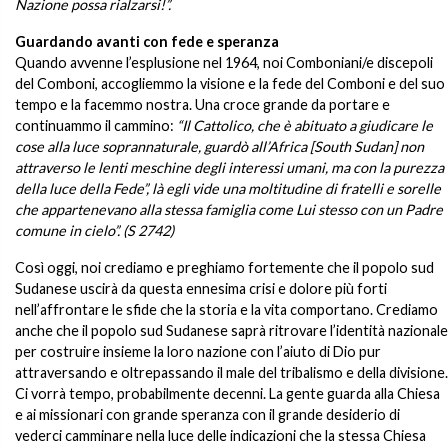
Nazione possa rialzarsi!”.
Guardando avanti con fede e speranza
Quando avvenne l’esplusione nel 1964, noi Comboniani/e discepoli
del Comboni, accogliemmo la visione e la fede del Comboni e del suo
tempo e la facemmo nostra. Una croce grande da portare e
continuammo il cammino:
“Il Cattolico, che è abituato a giudicare le
cose alla luce soprannaturale, guardò all’Africa [South Sudan] non
attraverso le lenti meschine degli interessi umani, ma con la purezza
della luce della Fede”, là egli vide una moltitudine di fratelli e sorelle
che appartenevano alla stessa famiglia come Lui stesso con un Padre
comune in cielo”. (S 2742)
Così oggi, noi crediamo e preghiamo fortemente che il popolo sud
Sudanese uscirà da questa ennesima crisi e dolore più forti
nell’affrontare le sfide che la storia e la vita comportano. Crediamo
anche che il popolo sud Sudanese saprà ritrovare l’identità nazionale
per costruire insieme la loro nazione con l’aiuto di Dio pur
attraversando e oltrepassando il male del tribalismo e della divisione.
Ci vorrà tempo, probabilmente decenni. La gente guarda alla Chiesa
e ai missionari con grande speranza con il grande desiderio di
vederci camminare nella luce delle indicazioni che la stessa Chiesa