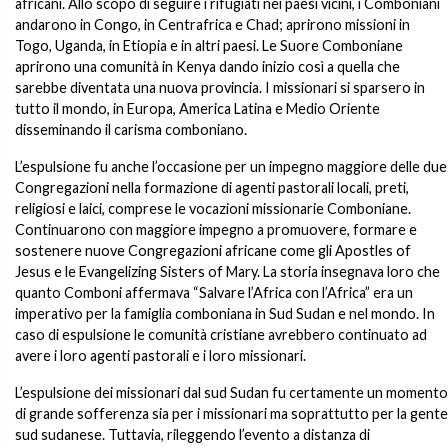
africani. Allo scopo di seguire i rifugiati nei paesi vicini, i Comboniani
andarono in Congo, in Centrafrica e Chad; aprirono missioni in
Togo, Uganda, in Etiopia e in altri paesi. Le Suore Comboniane
aprirono una comunità in Kenya dando inizio così a quella che
sarebbe diventata una nuova provincia. I missionari si sparsero in
tutto il mondo, in Europa, America Latina e Medio Oriente
disseminando il carisma comboniano.
L’espulsione fu anche l’occasione per un impegno maggiore delle due
Congregazioni nella formazione di agenti pastorali locali, preti,
religiosi e laici, comprese le vocazioni missionarie Comboniane.
Continuarono con maggiore impegno a promuovere, formare e
sostenere nuove Congregazioni africane come gli Apostles of
Jesus e le Evangelizing Sisters of Mary. La storia insegnava loro che
quanto Comboni affermava “Salvare l’Africa con l’Africa” era un
imperativo per la famiglia comboniana in Sud Sudan e nel mondo. In
caso di espulsione le comunità cristiane avrebbero continuato ad
avere i loro agenti pastorali e i loro missionari.
L’espulsione dei missionari dal sud Sudan fu certamente un momento
di grande sofferenza sia per i missionari ma soprattutto per la gente
sud sudanese. Tuttavia, rileggendo l’evento a distanza di