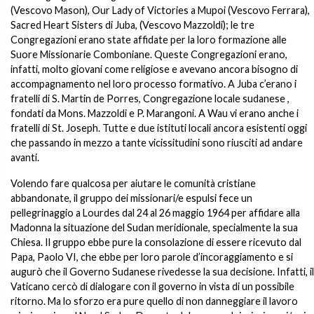
(Vescovo Mason), Our Lady of Victories a Mupoi (Vescovo Ferrara),
Sacred Heart Sisters di Juba, (Vescovo Mazzoldi); le tre
Congregazioni erano state affidate per la loro formazione alle
Suore Missionarie Comboniane. Queste Congregazioni erano,
infatti, molto giovani come religiose e avevano ancora bisogno di
accompagnamento nel loro processo formativo. A Juba c’erano i
fratelli di S. Martin de Porres, Congregazione locale sudanese ,
fondati da Mons. Mazzoldi e P. Marangoni. A Wau vi erano anche i
fratelli di St. Joseph. Tutte e due istituti locali ancora esistenti oggi
che passando in mezzo a tante vicissitudini sono riusciti ad andare
avanti.
Volendo fare qualcosa per aiutare le comunità cristiane
abbandonate, il gruppo dei missionari/e espulsi fece un
pellegrinaggio a Lourdes dal 24 al 26 maggio 1964 per affidare alla
Madonna la situazione del Sudan meridionale, specialmente la sua
Chiesa. Il gruppo ebbe pure la consolazione di essere ricevuto dal
Papa, Paolo VI, che ebbe per loro parole d’incoraggiamento e si
augurò che il Governo Sudanese rivedesse la sua decisione. Infatti, il
Vaticano cercò di dialogare con il governo in vista di un possibile
ritorno. Ma lo sforzo era pure quello di non danneggiare il lavoro