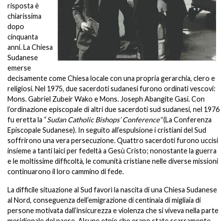
risposta è
chiarissima
dopo
cinquanta
anni. La Chiesa
Sudanese
emerse
decisamente come Chiesa locale con una propria gerarchia, clero e
religiosi. Nel 1975, due sacerdoti sudanesi furono ordinati vescovi:
Mons. Gabriel Zubeir Wako e Mons. Joseph Abangite Gasi. Con
l’ordinazione episcopale di altri due sacerdoti sud sudanesi, nel 1976
fu eretta la “
Sudan Catholic Bishops’ Conference”
(La Conferenza
Episcopale Sudanese). In seguito all’espulsione i cristiani del Sud
soffrirono una vera persecuzione. Quattro sacerdoti furono uccisi
insieme a tanti laici per fedeltà a Gesù Cristo; nonostante la guerra
e le moltissime difficoltà, le comunità cristiane nelle diverse missioni
continuarono il loro cammino di fede.
La difficile situazione al Sud favorì la nascita di una Chiesa Sudanese
al Nord, conseguenza dell’emigrazione di centinaia di migliaia di
persone motivata dall’insicurezza e violenza che si viveva nella parte
meridionale del paese. Alcune etnie che erano state scarsamente