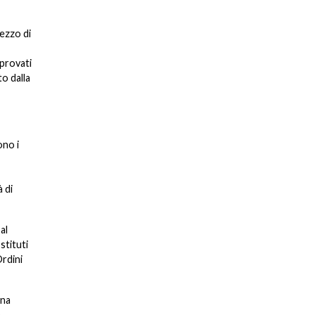
mezzo di
pprovati
o dalla
ono i
 di
al
stituti
Ordini
una
a