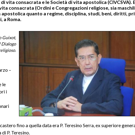
 di vita consacrata e le Società di vita apostolica (CIVCSVA). E
i vita consacrata (Ordini e Congregazioni religiose, sia maschil
ta apostolica quanto a regime, disciplina, studi, beni, diritti, pri
i, a Roma.
o Guixot,
l Dialogo
eligioso.
arzo –
 le
ri i
onari
tero fino a quella data era P. Teresino Serra, ex superiore genera
 di P. Teresino.