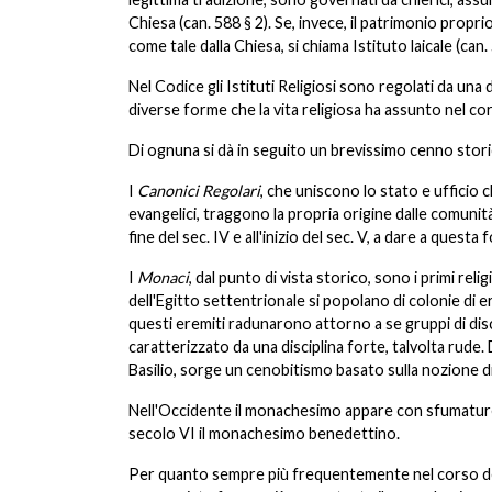
Chiesa (can. 588 § 2). Se, invece, il patrimonio propr
come tale dalla Chiesa, si chiama Istituto laicale (can. 
Nel Codice gli Istituti Religiosi sono regolati da un
diverse forme che la vita religiosa ha assunto nel cor
Di ognuna si dà in seguito un brevissimo cenno stor
I
Canonici Regolari
, che uniscono lo stato e ufficio c
evangelici, traggono la propria origine dalle comunità
fine del sec. IV e all'inizio del sec. V, a dare a questa f
I
Monaci
, dal punto di vista storico, sono i primi rel
dell'Egitto settentrionale si popolano di colonie di e
questi eremiti radunarono attorno a se gruppi di dis
caratterizzato da una disciplina forte, talvolta rude.
Basilio, sorge un cenobitismo basato sulla nozione 
Nell'Occidente il monachesimo appare con sfumature di
secolo VI il monachesimo benedettino.
Per quanto sempre più frequentemente nel corso dei se