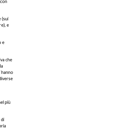
 con
 (sui
e), e
o e
iva che
la
ti hanno
 diverse
el più
 di
pria