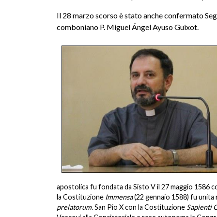
Il 28 marzo
scorso
è stato anche confermato Segre
comboniano P. Miguel Ángel Ayuso Guixot.
apostolica fu fondata da Sisto V il 27 maggio 1586 co
la Costituzione
Immensa
(22 gennaio 1588) fu unita 
prelatorum
. San Pio X con la Costituzione
Sapienti C