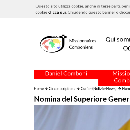
Questo sito utilizza cookie, anche di terze parti, per i
cookie
clicca qui
. Chiudendo questo banner o clicca
Qui som
Missionnaires
O
Comboniens
Daniel Comboni
Missio
Comb
Home
Circonscriptions
Curia - (Notizie-News)
Nomi
Nomina del Superiore Genera