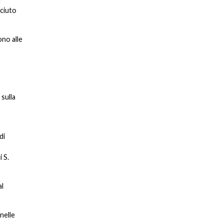
sciuto
ono alle
 sulla
di
 S.
al
nelle