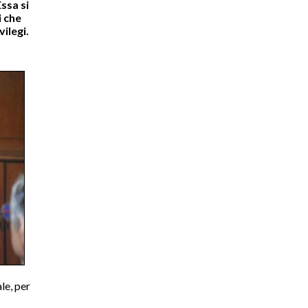
ssa si
i che
vilegi.
le, per