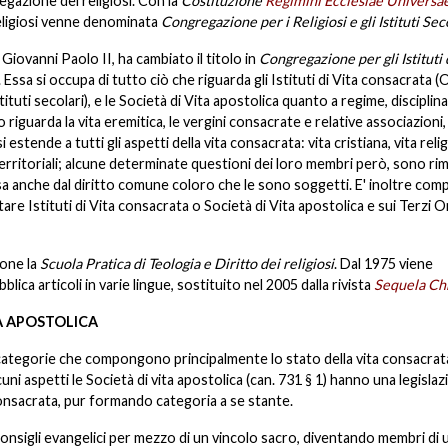
gazione dei religiosi. Con la
Costituzione
Regimini Ecclesiae Universa
eligiosi venne denominata
Congregazione per i Religiosi e gli Istituti Seco
 Giovanni Paolo II, ha cambiato il titolo in
Congregazione per gli Istituti 
Essa si occupa di tutto ciò che riguarda gli Istituti di Vita consacrata (O
ituti secolari), e le Società di Vita apostolica quanto a regime, disciplina,
 riguarda la vita eremitica, le vergini consacrate e relative associazioni,
tende a tutti gli aspetti della vita consacrata: vita cristiana, vita relig
i territoriali; alcune determinate questioni dei loro membri però, sono r
sa anche dal diritto comune coloro che le sono soggetti. E' inoltre co
tare Istituti di Vita consacrata o Società di Vita apostolica e sui Terzi O
one la
Scuola Pratica di Teologia e Diritto dei religiosi
. Dal 1975 viene
bblica articoli in varie lingue, sostituito nel 2005 dalla rivista
Sequela Chr
TA APOSTOLICA
 due categorie che compongono principalmente lo stato della vita consacrat
cuni aspetti le Società di vita apostolica (can. 731 § 1) hanno una legisla
a consacrata, pur formando categoria a se stante.
consigli evangelici per mezzo di un vincolo sacro, diventando membri di 