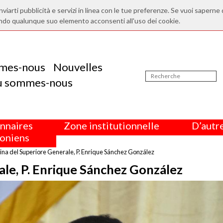
nviarti pubblicità e servizi in linea con le tue preferenze. Se vuoi saperne 
ndo qualunque suo elemento acconsenti all'uso dei cookie.
mes-nous
Nouvelles
ù sommes-nous
nnaires
Zone institutionnelle
D’autre
oniens
na del Superiore Generale, P. Enrique Sánchez González
le, P. Enrique Sánchez González