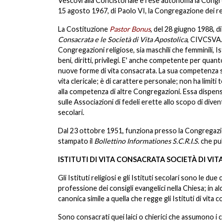
Vescovi alla Concistoriale e rese autonoma la Congre
15 agosto 1967, di Paolo VI, la Congregazione dei r
La Costituzione
Pastor Bonus
, del 28 giugno 1988, di
Consacrata e le Società di Vita Apostolica
, CIVCSVA. 
Congregazioni religiose, sia maschili che femminili, Ist
beni, diritti, privilegi. E' anche competente per quanto
nuove forme di vita consacrata. La sua competenza si es
vita clericale; è di carattere personale; non ha limit
alla competenza di altre Congregazioni. Essa dispen
sulle Associazioni di fedeli erette allo scopo di diven
secolari.
Dal 23 ottobre 1951, funziona presso la Congregazi
stampato il
Bollettino Informationes S.C.R.I.S
. che pu
ISTITUTI DI VITA CONSACRATA
SOCIETÀ DI VI
Gli Istituti religiosi e gli Istituti secolari sono le
professione dei consigli evangelici nella Chiesa; in al
canonica simile a quella che regge gli Istituti di vit
Sono consacrati quei laici o chierici che assumono i 