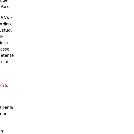
e
, del
lari.
di Vita
rdini e
 studi,
 le
iosa,
imesse
mpetente
rdini
isti
.
a per la
zione
un