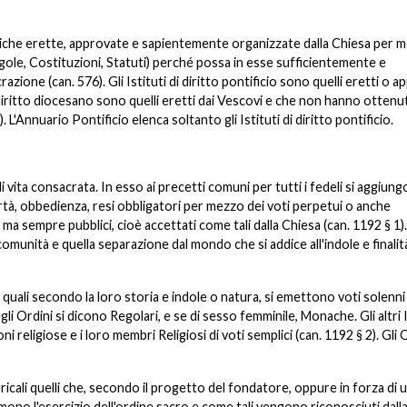
astiche erette, approvate e sapientemente organizzate dalla Chiesa per 
gole, Costituzioni, Statuti) perché possa in esse sufficientemente e
azione (can. 576). Gli Istituti di diritto pontificio sono quelli eretti o a
 diritto diocesano sono quelli eretti dai Vescovi e che non hanno ottenut
L'Annuario Pontificio elenca soltanto gli Istituti di diritto pontificio.
vita consacrata. In esso ai precetti comuni per tutti i fedeli si aggiung
overtà, obbedienza, resi obbligatori per mezzo dei voti perpetui o anche
 ma sempre pubblici, cioè accettati come tali dalla Chiesa (can. 1192 § 1).
omunità e quella separazione dal mondo che si addice all'indole e finalità
i quali secondo la loro storia e indole o natura, si emettono voti solenni 
i Ordini si dicono Regolari, e se di sesso femminile, Monache. Gli altri I
religiose e i loro membri Religiosi di voti semplici (can. 1192 § 2). Gli 
ricali quelli che, secondo il progetto del fondatore, oppure in forza di 
umono l'esercizio dell'ordine sacro e come tali vengono riconosciuti dall