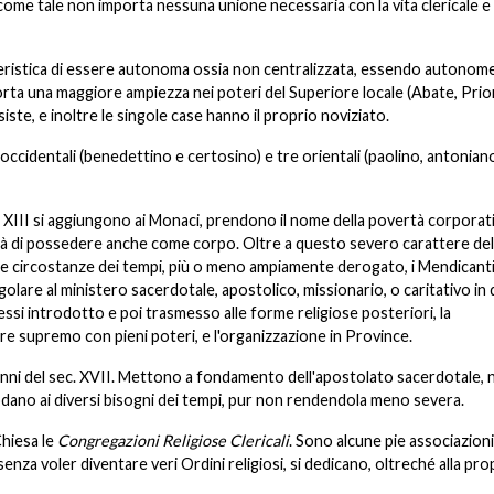
ome tale non importa nessuna unione necessaria con la vita clericale e
eristica di essere autonoma ossia non centralizzata, essendo autonome
porta una maggiore ampiezza nei poteri del Superiore locale (Abate, Prior
te, e inoltre le singole case hanno il proprio noviziato.
 occidentali (benedettino e certosino) e tre orientali (paolino, antonian
sec. XIII si aggiungono ai Monaci, prendono il nome della povertà corporat
ità di possedere anche come corpo. Oltre a questo severo carattere del
per le circostanze dei tempi, più o meno ampiamente derogato, i Mendican
golare al ministero sacerdotale, apostolico, missionario, o caritativo in
ssi introdotto e poi trasmesso alle forme religiose posteriori, la
re supremo con pieni poteri, e l'organizzazione in Province.
anni del sec. XVII. Mettono a fondamento dell'apostolato sacerdotale, n
odano ai diversi bisogni dei tempi, pur non rendendola meno severa.
Chiesa le
Congregazioni Religiose Clericali
. Sono alcune pie associazioni
 senza voler diventare veri Ordini religiosi, si dedicano, oltreché alla pro