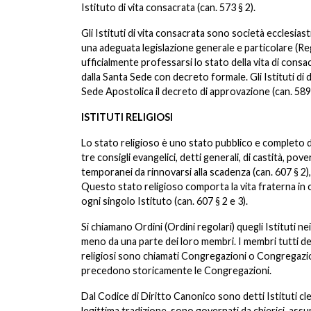
Istituto di vita consacrata (can. 573 § 2).
Gli Istituti di vita consacrata sono società ecclesi
una adeguata legislazione generale e particolare (Re
ufficialmente professarsi lo stato della vita di consacr
dalla Santa Sede con decreto formale. Gli Istituti di
Sede Apostolica il decreto di approvazione (can. 589). 
ISTITUTI RELIGIOSI
Lo stato religioso è uno stato pubblico e completo di 
tre consigli evangelici, detti generali, di castità, p
temporanei da rinnovarsi alla scadenza (can. 607 § 2),
Questo stato religioso comporta la vita fraterna in c
ogni singolo Istituto (can. 607 § 2 e 3).
Si chiamano Ordini (Ordini regolari) quegli Istituti ne
meno da una parte dei loro membri. I membri tutti degl
religiosi sono chiamati Congregazioni o Congregazioni 
precedono storicamente le Congregazioni.
Dal Codice di Diritto Canonico sono detti Istituti cle
legittima tradizione, sono governati da chierici, ass