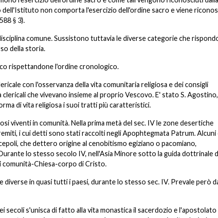
io dell'Istituto non comporta l'esercizio dell'ordine sacro e viene ricono
588 § 3).
a disciplina comune. Sussistono tuttavia le diverse categorie che rispond
so della storia.
ico rispettandone l'ordine cronologico.
lericale con l'osservanza della vita comunitaria religiosa e dei consigli
 clericali che vivevano insieme al proprio Vescovo. E' stato S. Agostino,
orma di vita religiosa i suoi tratti più caratteristici.
igiosi viventi in comunità. Nella prima metà del sec. IV le zone desertiche
remiti, i cui detti sono stati raccolti negli Apophtegmata Patrum. Alcuni 
cepoli, che dettero origine al cenobitismo egiziano o pacomiano,
 Durante lo stesso secolo IV, nell'Asia Minore sotto la guida dottrinale di
di comunità-Chiesa-corpo di Cristo.
verse in quasi tutti i paesi, durante lo stesso sec. IV. Prevale però d
coli s'unisca di fatto alla vita monastica il sacerdozio e l'apostolato 