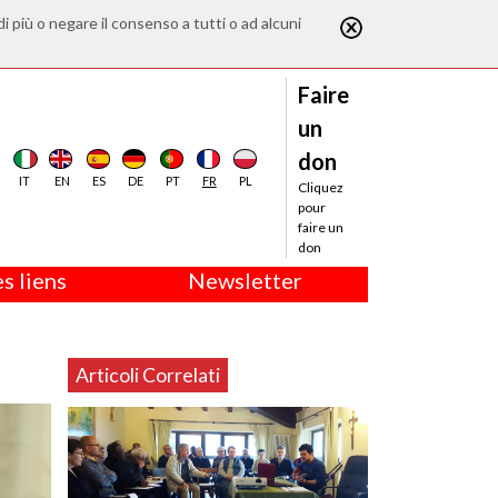
di più o negare il consenso a tutti o ad alcuni
Faire
un
don
IT
EN
ES
DE
PT
FR
PL
Cliquez
pour
faire un
don
s liens
Newsletter
Articoli Correlati