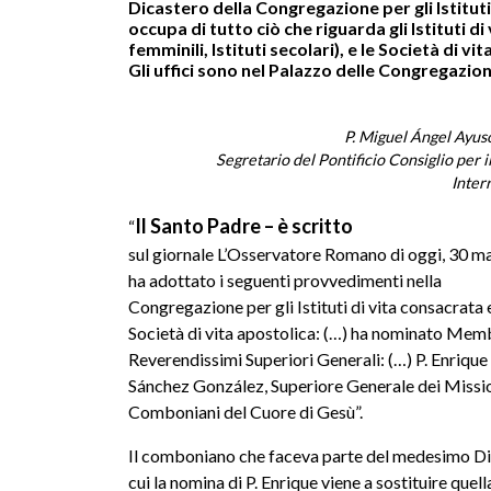
Dicastero della Congregazione per gli Istituti
occupa di tutto ciò che riguarda gli Istituti d
femminili, Istituti secolari), e le Società di vi
Gli uffici sono nel Palazzo delle Congregazion
P. Miguel Ángel Ayus
Segretario del Pontificio Consiglio per i
Interr
Il Santo Padre – è scritto
“
sul giornale L’Osservatore Romano di oggi, 30 m
ha adottato i seguenti provvedimenti nella
Congregazione per gli Istituti di vita consacrata e
Società di vita apostolica: (…) ha nominato Memb
Reverendissimi Superiori Generali: (…) P. Enrique
Sánchez González, Superiore Generale dei Missi
Comboniani del Cuore di Gesù”.
Il comboniano che faceva parte del medesimo Dicas
cui la nomina di P. Enrique viene a sostituire quella