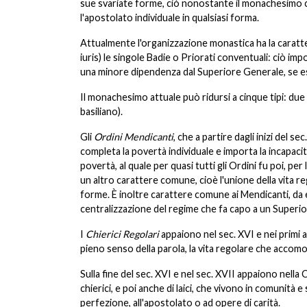
sue svariate forme, ciò nonostante il monachesimo c
l'apostolato individuale in qualsiasi forma.
Attualmente l'organizzazione monastica ha la caratt
iuris) le singole Badie o Priorati conventuali: ciò im
una minore dipendenza dal Superiore Generale, se esis
Il monachesimo attuale può ridursi a cinque tipi: due
basiliano).
Gli
Ordini Mendicanti
, che a partire dagli inizi del 
completa la povertà individuale e importa la incapac
povertà, al quale per quasi tutti gli Ordini fu poi, 
un altro carattere comune, cioè l'unione della vita re
forme. È inoltre carattere comune ai Mendicanti, da e
centralizzazione del regime che fa capo a un Superio
I
Chierici Regolari
appaiono nel sec. XVI e nei primi 
pieno senso della parola, la vita regolare che accom
Sulla fine del sec. XVI e nel sec. XVII appaiono nella 
chierici, e poi anche di laici, che vivono in comunità e
perfezione, all'apostolato o ad opere di carità.