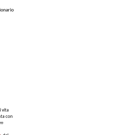
ionario
 vita
ta con
um