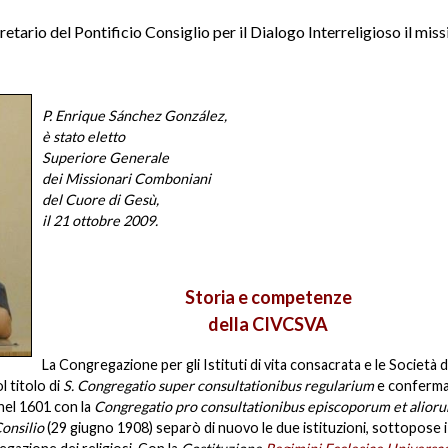
tario del Pontificio Consiglio per il Dialogo Interreligioso il miss
P. Enrique Sánchez González,
è stato eletto
Superiore Generale
dei Missionari Comboniani
del Cuore di Gesù,
il 21 ottobre 2009.
Storia e competenze
della
CIVCSVA
La Congregazione per gli Istituti di vita consacrata e le Società di
l titolo di
S. Congregatio super consultationibus regularium
e conferma
nel 1601 con la
Congregatio pro consultationibus episcoporum et alior
onsilio
(29 giugno 1908) separò di nuovo le due istituzioni, sottopose i