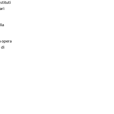
stituti
ari
lia
a opera
 di