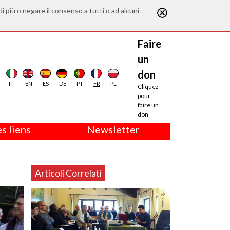
di più o negare il consenso a tutti o ad alcuni
Faire
un
don
IT
EN
ES
DE
PT
FR
PL
Cliquez
pour
faire un
don
s liens
Newsletter
Articoli Correlati