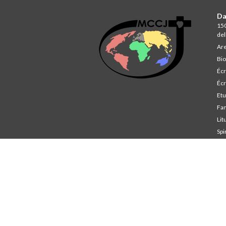
Da
150
del
Are
Bio
Écr
Écr
Et
Fa
Lit
Spi
St
Co