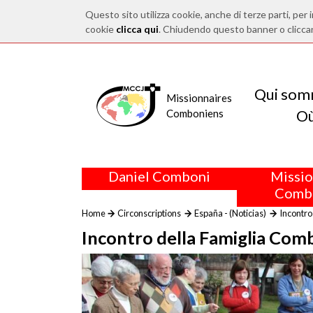
Questo sito utilizza cookie, anche di terze parti, per i
cookie
clicca qui
. Chiudendo questo banner o clicca
Qui som
Missionnaires
O
Comboniens
Daniel Comboni
Missio
Comb
Home
Circonscriptions
España - (Noticias)
Incontro
Incontro della Famiglia Com