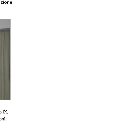
azione
o IX,
oni.