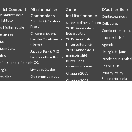
niel Comboni
Missionnaires
Zone
D’autres liens
° anniversario
Comboniens
institutionnelle
Contactez-nous
l’Istituto
Actualité (Comboni
Safeguarding Children
Collaborez
Press)
a Multimediale
2018: Année de la
Comboni, en ce jou
Circonscriptions
Règle de Vie
graphies
In pace Christi
Familia Comboniana
2019: Année de
its
(News)
l’Interculturalité
Agenda
its inédits
2020: Année de la
Justice, Paix (JPIC)
Liturgie du jour
ministérialité
udes
La croix officielle des
Parole pour la Miss
Bureau des
MCCJ
mille Combonienne
Les plus lus
communications
Livres et études
urgie
Privacy Policy
Chapitre 2003
Où sommes-nous
ritualité
Secrétariat de la
Chapitre 2009
udium
Parole pour la Mission
mission
Chapitre 2015
mbonianum
Qui sommes-nous
Chapitre 2022
Témoins
Conseil Général
Intercapitulaire 2012
Intercapitulaire 2012
Intercapitulaire 2025
Secr. Economie