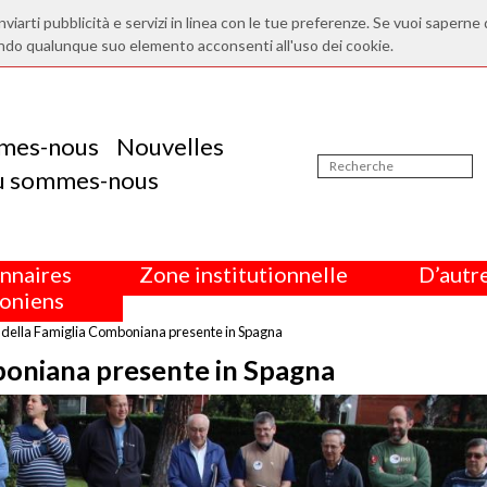
nviarti pubblicità e servizi in linea con le tue preferenze. Se vuoi saperne 
ndo qualunque suo elemento acconsenti all'uso dei cookie.
mes-nous
Nouvelles
ù sommes-nous
nnaires
Zone institutionnelle
D’autre
oniens
 della Famiglia Comboniana presente in Spagna
boniana presente in Spagna