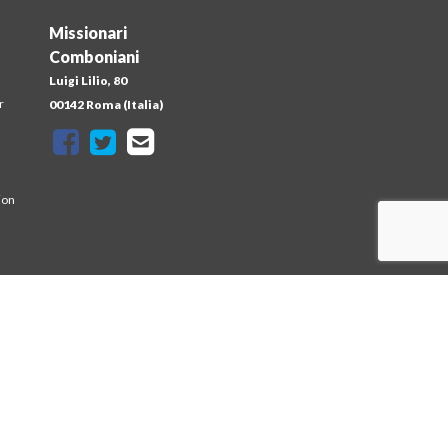
Missionari
Comboniani
Luigi Lilio, 80
r
00142 Roma (Italia)
ion