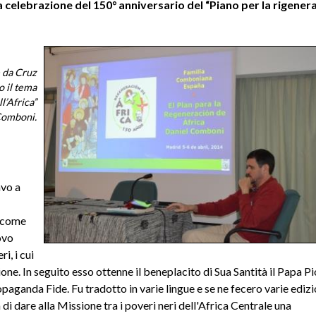
a celebrazione del 150° anniversario del “Piano per la rigener
 da Cruz
o il tema
l’Africa”
Comboni
.
avo a
, come
ovo
i, i cui
one. In seguito esso ottenne il beneplacito di Sua Santità il Papa Pi
paganda Fide. Fu tradotto in varie lingue e se ne fecero varie edizi
i dare alla Missione tra i poveri neri dell'Africa Centrale una