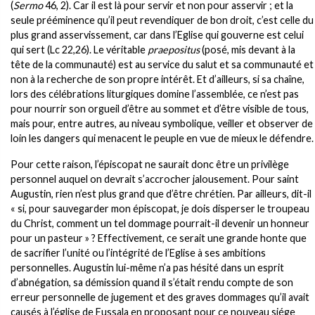
(
Sermo
46, 2). Car il est là pour servir et non pour asservir ; et la
seule prééminence qu’il peut revendiquer de bon droit, c’est celle du
plus grand asservissement, car dans l’Eglise qui gouverne est celui
qui sert (Lc 22,26). Le véritable
praepositus
(posé, mis devant à la
tête de la communauté) est au service du salut et sa communauté et
non à la recherche de son propre intérêt. Et d’ailleurs, si sa chaîne,
lors des célébrations liturgiques domine l’assemblée, ce n’est pas
pour nourrir son orgueil d’être au sommet et d’être visible de tous,
mais pour, entre autres, au niveau symbolique, veiller et observer de
loin les dangers qui menacent le peuple en vue de mieux le défendre.
Pour cette raison, l’épiscopat ne saurait donc être un privilège
personnel auquel on devrait s’accrocher jalousement. Pour saint
Augustin, rien n’est plus grand que d’être chrétien. Par ailleurs, dit-il
« si, pour sauvegarder mon épiscopat, je dois disperser le troupeau
du Christ, comment un tel dommage pourrait-il devenir un honneur
pour un pasteur » ? Effectivement, ce serait une grande honte que
de sacrifier l’unité ou l’intégrité de l’Eglise à ses ambitions
personnelles. Augustin lui-même n’a pas hésité dans un esprit
d’abnégation, sa démission quand il s’était rendu compte de son
erreur personnelle de jugement et des graves dommages qu’il avait
causés à l’église de Fussala en proposant pour ce nouveau siége