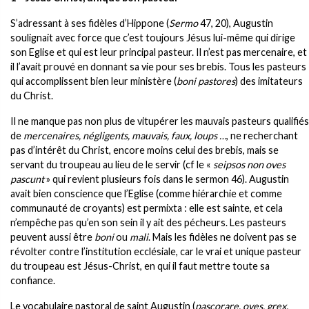
S’adressant à ses fidèles d’Hippone (
Sermo
47, 20), Augustin
soulignait avec force que c’est toujours Jésus lui-même qui dirige
son Eglise et qui est leur principal pasteur. Il n’est pas mercenaire, et
il l’avait prouvé en donnant sa vie pour ses brebis. Tous les pasteurs
qui accomplissent bien leur ministère (
boni pastores
) des imitateurs
du Christ.
Il ne manque pas non plus de vitupérer les mauvais pasteurs qualifiés
de
mercenaires, négligents, mauvais, faux, loups …
, ne recherchant
pas d’intérêt du Christ, encore moins celui des brebis, mais se
servant du troupeau au lieu de le servir (cf le «
seipsos non oves
pascunt
» qui revient plusieurs fois dans le sermon 46). Augustin
avait bien conscience que l’Eglise (comme hiérarchie et comme
communauté de croyants) est permixta : elle est sainte, et cela
n’empêche pas qu’en son sein il y ait des pécheurs. Les pasteurs
peuvent aussi être
boni
ou
mali
. Mais les fidèles ne doivent pas se
révolter contre l’institution ecclésiale, car le vrai et unique pasteur
du troupeau est Jésus-Christ, en qui il faut mettre toute sa
confiance.
Le vocabulaire pastoral de saint Augustin (
pascorare, oves, grex,