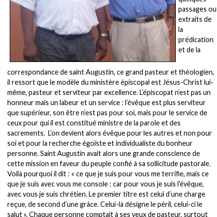
passages ou
extraits de
la
prédication
et de la
correspondance de saint Augustin, ce grand pasteur et théologien,
il ressort que le modèle du ministère épiscopal est Jésus-Christ lui-
même, pasteur et serviteur par excellence. L’épiscopat n’est pas un
honneur mais un labeur et un service : l’évêque est plus serviteur
que supérieur, son être n’est pas pour soi, mais pour le service de
ceux pour qui il est constitué ministre de la parole et des
sacrements. L’on devient alors évêque pour les autres et non pour
soi et pour la recherche égoïste et individualiste du bonheur
personne. Saint Augustin avait alors une grande conscience de
cette mission en faveur du peuple confié à sa sollicitude pastorale.
Voilà pourquoi il dit : « ce que je suis pour vous me terrifie, mais ce
que je suis avec vous me console : car pour vous je suis l’évêque,
avec vous je suis chrétien. Le premier titre est celui d’une charge
reçue, de second d’une grâce. Celui-là désigne le péril, celui-ci le
salut ». Chaque personne comptait à ses yeux de pasteur, surtout