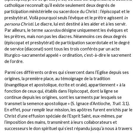
catholique reconnaît qu’il existe seulement deux degrés de
participation ministérielle ou sacerdoce du Christ : l’épiscopat et le
presbytérat. Voilà pourquoi seuls l’évêque et le prêtre agissent
in
persona Christi.
Le diacre, lui est destiné à les aider et à les servir.
Par ailleurs, le terme
sacerdos
désigne uniquement les évêques et
les prêtres, mais non pas les diacres. Néanmoins ces deux degrés
(épiscopat et presbytérat) de participation sacerdotale et le degré
de service (diaconat) sont tous les trois conférés par un acte
liturgico-sacramentel appelé « ordination, c’est-à-dire le sacrement
de l’ordre.
Parmi ces différents ordres qui s’exercent dans l’Eglise depuis ses
origines, la première place, au témoignage de la tradition
(évangélique et apostolique, écrite et orale), appartiennent « à la
fonction de ceux qui, établis dans l’épiscopat, dont la ligne se
continue depuis les origines, sont les sarments par lesquels se
transmet la semence apostolique » (S. Ignace d’Antioche,
Trall
. 3,1).
En effet, pour remplir leur mission, les apôtres furent enrichis par le
Christ d’une effusion spéciale de l’Esprit Saint, eux-mêmes, par
l’imposition des mains, transmirent à leurs collaborateurs et
successeurs le don spirituel qui s’est répandu jusqu’à nous à travers