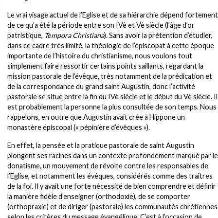
Le vrai visage actuel de l’Eglise et de sa hiérarchie dépend fortement
de ce qu’a été la période entre son IVè et Vè siècle (l’âge d’or
patristique,
Tempora Christiana
). Sans avoir la prétention d’étudier,
dans ce cadre très limité, la théologie de l’épiscopat à cette époque
importante de l’histoire du christianisme, nous voulons tout
simplement faire ressortir certains points saillants, regardant la
mission pastorale de l’évêque, très notamment de la prédication et
de la correspondance du grand saint Augustin, donc l’activité
pastorale se situe entre la fin du IVè siècle et le début du Vè siècle. Il
est probablement la personne la plus consultée de son temps. Nous
rappelons, en outre que Augustin avait crée à Hippone un
monastère épiscopal (« pépinière d’évêques »).
En effet, la pensée et la pratique pastorale de saint Augustin
plongent ses racines dans un contexte profondément marqué par le
donatisme, un mouvement de révolte contre les responsables de
l’Eglise, et notamment les évêques, considérés comme des traîtres
de la foi. Il y avait une forte nécessité de bien comprendre et définir
la manière fidèle d’enseigner (orthodoxie), de se comporter
(orthopraxie) et de diriger (pastorale) les communautés chrétiennes
selon les critères du message évangélique. C’est à l’occasion de