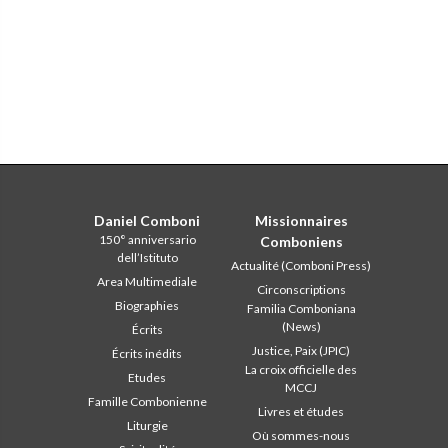
Daniel Comboni
Missionnaires
150° anniversario
Comboniens
dell’Istituto
Actualité (Comboni Press)
Area Multimediale
Circonscriptions
Biographies
Familia Comboniana
(News)
Écrits
Justice, Paix (JPIC)
Écrits inédits
La croix officielle des
Etudes
MCCJ
Famille Combonienne
Livres et études
Liturgie
Où sommes-nous