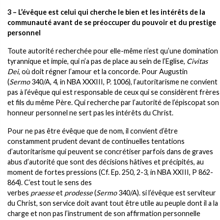
3 – L’évêque est celui qui cherche le bien et les intérêts de la
communauté avant de se préoccuper du pouvoir et du prestige
personnel
Toute autorité recherchée pour elle-même n’est qu’une domination
tyrannique et impie, qui n’a pas de place au sein de l’Eglise,
Civitas
Dei
, où doit régner l’amour et la concorde. Pour Augustin
(
Sermo
340/A, 4, in NBA XXXIII, P. 1006), l’autoritarisme ne convient
pas à l’évêque qui est responsable de ceux qui se considèrent frères
et fils du même Père. Qui recherche par l’autorité de l’épiscopat son
honneur personnel ne sert pas les intérêts du Christ.
Pour ne pas être évêque que de nom, il convient d’être
constamment prudent devant de continuelles tentations
d’autoritarisme qui peuvent se concrétiser parfois dans de graves
abus d’autorité que sont des décisions hâtives et précipités, au
moment de fortes pressions (Cf. Ep. 250, 2-3, in NBA XXIII, P 862-
864). C’est tout le sens des
verbes
praesse
et
prodesse
(
Sermo
340/A). si l’évêque est serviteur
du Christ, son service doit avant tout être utile au peuple dont il a la
charge et non pas l’instrument de son affirmation personnelle