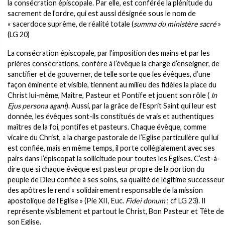
la consécration épiscopale. Par elle, est conférée la plénitude du
sacrement de l’ordre, qui est aussi désignée sous le nom de
« sacerdoce suprême, de réalité totale (
summa du ministère sacré
»
(LG 20)
La consécration épiscopale, par l’imposition des mains et par les
prières consécrations, confère à l’évêque la charge d’enseigner, de
sanctifier et de gouverner, de telle sorte que les évêques, d’une
façon éminente et visible, tiennent au milieu des fidèles la place du
Christ lui-même, Maître, Pasteur et Pontife et jouent son rôle (
In
Ejus persona agant
). Aussi, par la grâce de l’Esprit Saint qui leur est
donnée, les évêques sont-ils constitués de vrais et authentiques
maîtres de la foi, pontifes et pasteurs. Chaque évêque, comme
vicaire du Christ, a la charge pastorale de l’Eglise particulière qui lui
est confiée, mais en même temps, il porte collégialement avec ses
pairs dans l’épiscopat la sollicitude pour toutes les Eglises. C’est-à-
dire que si chaque évêque est pasteur propre de la portion du
peuple de Dieu confiée à ses soins, sa qualité de légitime successeur
des apôtres le rend « solidairement responsable de la mission
apostolique de l’Eglise » (Pie XII, Euc.
Fidei donum
; cf LG 23). Il
représente visiblement et partout le Christ, Bon Pasteur et Tête de
son Eglise.