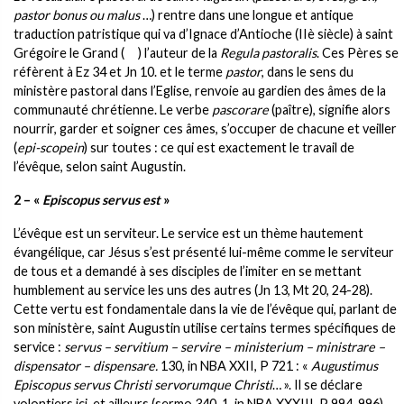
pastor bonus ou malus
…) rentre dans une longue et antique
traduction patristique qui va d’Ignace d’Antioche (IIè siècle) à saint
Grégoire le Grand ( ) l’auteur de la
Regula pastoralis
. Ces Pères se
réfèrent à Ez 34 et Jn 10. et le terme
pastor
, dans le sens du
ministère pastoral dans l’Eglise, renvoie au gardien des âmes de la
communauté chrétienne. Le verbe
pascorare
(paître), signifie alors
nourrir, garder et soigner ces âmes, s’occuper de chacune et veiller
(
epi-scopein
) sur toutes : ce qui est exactement le travail de
l’évêque, selon saint Augustin.
2 – «
Episcopus servus est
»
L’évêque est un serviteur. Le service est un thème hautement
évangélique, car Jésus s’est présenté lui-même comme le serviteur
de tous et a demandé à ses disciples de l’imiter en se mettant
humblement au service les uns des autres (Jn 13, Mt 20, 24-28).
Cette vertu est fondamentale dans la vie de l’évêque qui, parlant de
son ministère, saint Augustin utilise certains termes spécifiques de
service :
servus – servitium – servire – ministerium – ministrare –
dispensator – dispensare.
130, in NBA XXII, P 721 : «
Augustimus
Episcopus servus Christi servorumque Christi
… ». Il se déclare
volontiers ici, et ailleurs (sermo 340, 1, in NBA XXXIII, P 994-996),