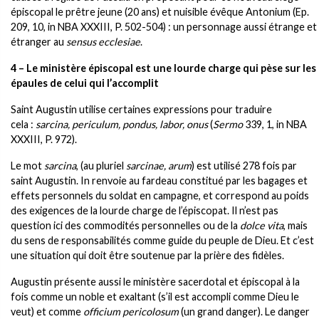
épiscopal le prêtre jeune (20 ans) et nuisible évêque Antonium (Ep.
209, 10, in NBA XXXIII, P. 502-504) : un personnage aussi étrange et
étranger au
sensus ecclesiae
.
4 – Le ministère épiscopal est une lourde charge qui pèse sur les
épaules de celui qui l’accomplit
Saint Augustin utilise certaines expressions pour traduire
cela :
sarcina, periculum, pondus,
labor, onus
(
Sermo
339, 1, in NBA
XXXIII, P. 972).
Le mot
sarcina
, (au pluriel
sarcinae, arum
) est utilisé 278 fois par
saint Augustin. In renvoie au fardeau constitué par les bagages et
effets personnels du soldat en campagne, et correspond au poids
des exigences de la lourde charge de l’épiscopat. Il n’est pas
question ici des commodités personnelles ou de la
dolce vita
, mais
du sens de responsabilités comme guide du peuple de Dieu. Et c’est
une situation qui doit être soutenue par la prière des fidèles.
Augustin présente aussi le ministère sacerdotal et épiscopal à la
fois comme un noble et exaltant (s’il est accompli comme Dieu le
veut) et comme
officium pericolosum
(un grand danger). Le danger