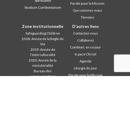
Spiritualité
Parole pour la Mission
Studium Combonianum
Qui sommes-nous
Témoins
Zone institutionnelle
D’autres liens
Safeguarding Children
Contactez-nous
2018: Année de la Règle de
Collaborez
Vie
Comboni, en ce jour
2019: Année de
In pace Christi
l’Interculturalité
2020: Année de la
Agenda
ministérialité
Liturgie du jour
Bureau des
Parole pour la Mission
communications
Les plus lus
Chapitre 2003
Privacy Policy
Chapitre 2009
Secrétariat de la mission
Chapitre 2015
Chapitre 2022
Conseil Général
Intercapitulaire 2012
Intercapitulaire 2012