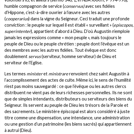
humble compagnon de service (
conservus)
avec ses fidèles
d’Hippone, c’est-à-dire ouvrier à l’œuvre avec les autres
(
cooperarius
) dans la vigne du Seigneur. Ceci traduit une profonde
conviction : le peuple sur lequel il est établi « surveillant » (
episcopos,
superintenter
), appartient d’abord à Dieu. D’où Augustin n’emploie
jamais les expressions comme « mon peuple », mais toujours le
peuple de Dieu ou le peuple chrétien : peuple dont l’évêque est un
des membres avec les autres fidèles. Tout évêque est donc
doublement
servus
(serviteur, homme serviteur) de Dieu et
serviteur de l’Eglise.
Les termes
minister
et
ministrare
renvoient chez saint Augustin à
l’accomplissement des actes de culte. Même ici, le sens de l’humilité
n’est pas moins sauvegardé : ce que l’évêque ou les autres clercs
distribuent ne vient pas de leurs richesses personnelles. Ils ne sont
que de simples intendants, distributeurs ou serviteurs des biens du
Seigneur. Ils servent au peuple de Dieu les trésors de la Parole et
des sacrements. Le ministère épiscopal est alors considéré à juste
titre comme une dispensation, une intendance, une administration
ou une gestion d’un patrimoine (les biens sacrés) qui appartiennent
à autrui (Dieu).