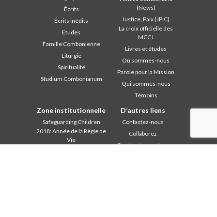
(News)
Écrits
Justice, Paix (JPIC)
Écrits inédits
La croix officielle des
Etudes
MCCJ
Famille Combonienne
Livres et études
Liturgie
Où sommes-nous
Spiritualité
Parole pour la Mission
Studium Combonianum
Qui sommes-nous
Témoins
Zone institutionnelle
D’autres liens
Safeguarding Children
Contactez-nous
2018: Année de la Règle de
Collaborez
Vie
Comboni, en ce jour
2019: Année de
In pace Christi
l’Interculturalité
2020: Année de la
Agenda
ministérialité
Liturgie du jour
Bureau des
Parole pour la Mission
communications
Les plus lus
Chapitre 2003
Privacy Policy
Chapitre 2009