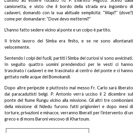
L’ultimo ad essere fucilato fu P. Evaristo Migotti. Sceso dalla
camionetta, e visto che il bordo della strada era ingombro di
cadaveri, domandò con la sua abituale semplicità: “Wapi?” (dove?)
come per domandare: “Dove devo mettermi?”
L’hanno fatto sedere vicino al ponte e un colpo è partito.
Il triste lavoro dei Simba era finito, e se ne sono allontanati
velocemente.
Sentendo i colpi dei fucili, partiti i Simba dei curiosi si sono avvicinati.
In seguito quattro uomini prendendoci per le vesti ci hanno
trascinato i cadaveri e me trascinato al centro del ponte e ci hanno
gettato nelle acque del Bomokandi.
Dopo altre peripezie e piuttosto mal messo Fr. Carlo sarà liberato
dai paracadutisti belgi. P. Antonio verrà ucciso il 2 dicembre sul
ponte del fiume Rungu vicino alla missione. Gli altri tre comboniani
della missione di Ndedu furono fatti prigionieri e dopo mesi di
torture, privazioni e minacce, verranno liberati per l’intervento di un
greco e di mons Baroni vescovo di Khartoum.