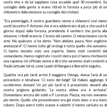
uscirà vivo e da lui sappiamo cosa accadde quel 30 novembre. Su
consiglio della gente si erano ritirati in foresta a poco più di un
chilometro dalla missione su consiglio dei cristiani.
“Era pomeriggio, il nostro guardiano venne a chiamarci così siamo
usciti (eccetto P. Antonio che si era addentrato di più e che uscirà il
giorno dopo) dalla foresta, prendendo il sentiero che porta alla
missione. I ribelli erano là. C’erano dei camion. Ci minacciavano con le
armi. Ma qualcuno ci ha detto “Non abbiate paura. Non vogliono
ammazzarvi”. Ci hanno tolto gli orologi e tutto quello che avevamo.
Ci hanno lasciato solo una coperta. Siamo stati condotti dal
comandante. Hanno registrato i nostri dati e poi ci hanno rinchiusi in
una capanna. Un ufficiale venne a dirci che saremmo stati condotti a
Paulis (attuale Isiro), come i padri di Niangara e liberati in seguito.
Qualche ora più tardi arrivò il maggiore Olenga. Aveva l’aria di un
posseduto e sbraitava: ‘Ci sono dei belgi? Gli Italiani, aggiunge, li
uccideremo domani’. Un po’ più tardi si è presentato davanti alla
nostra prigione gridando: ‘La vostra ultima ora è arrivata!’
Domandano ancora dei soldi a P. Lorenzo Piazza, ma non avevamo
più niente. Quello che possedevamo era già stato dato o era stato
rubato. Dopo averci tolto scarpe e calzetti ci hanno caricato su di