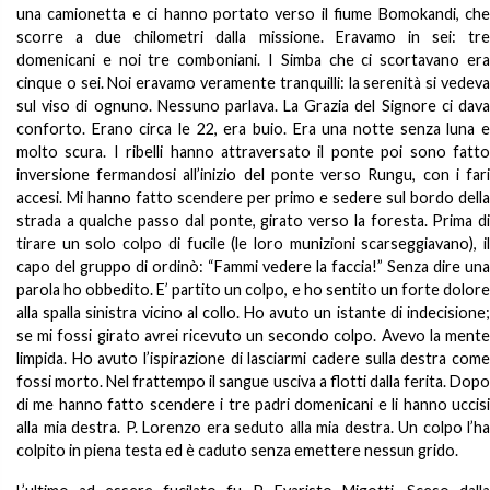
una camionetta e ci hanno portato verso il fiume Bomokandi, che
scorre a due chilometri dalla missione. Eravamo in sei: tre
domenicani e noi tre comboniani. I Simba che ci scortavano era
cinque o sei. Noi eravamo veramente tranquilli: la serenità si vedeva
sul viso di ognuno. Nessuno parlava. La Grazia del Signore ci dava
conforto. Erano circa le 22, era buio. Era una notte senza luna e
molto scura. I ribelli hanno attraversato il ponte poi sono fatto
inversione fermandosi all’inizio del ponte verso Rungu, con i fari
accesi. Mi hanno fatto scendere per primo e sedere sul bordo della
strada a qualche passo dal ponte, girato verso la foresta. Prima di
tirare un solo colpo di fucile (le loro munizioni scarseggiavano), il
capo del gruppo di ordinò: “Fammi vedere la faccia!” Senza dire una
parola ho obbedito. E’ partito un colpo, e ho sentito un forte dolore
alla spalla sinistra vicino al collo. Ho avuto un istante di indecisione;
se mi fossi girato avrei ricevuto un secondo colpo. Avevo la mente
limpida. Ho avuto l’ispirazione di lasciarmi cadere sulla destra come
fossi morto. Nel frattempo il sangue usciva a flotti dalla ferita. Dopo
di me hanno fatto scendere i tre padri domenicani e li hanno uccisi
alla mia destra. P. Lorenzo era seduto alla mia destra. Un colpo l’ha
colpito in piena testa ed è caduto senza emettere nessun grido.