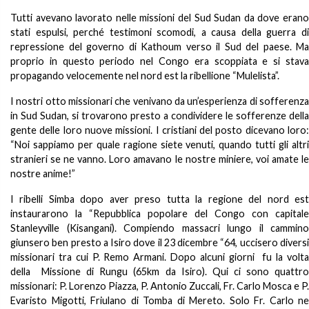
Tutti avevano lavorato nelle missioni del Sud Sudan da dove erano
stati espulsi, perché testimoni scomodi, a causa della guerra di
repressione del governo di Kathoum verso il Sud del paese. Ma
proprio in questo periodo nel Congo era scoppiata e si stava
propagando velocemente nel nord est la ribellione “Mulelista”.
I nostri otto missionari che venivano da un’esperienza di sofferenza
in Sud Sudan, si trovarono presto a condividere le sofferenze della
gente delle loro nuove missioni. I cristiani del posto dicevano loro:
“Noi sappiamo per quale ragione siete venuti, quando tutti gli altri
stranieri se ne vanno. Loro amavano le nostre miniere, voi amate le
nostre anime!”
I ribelli Simba dopo aver preso tutta la regione del nord est
instaurarono la “Repubblica popolare del Congo con capitale
Stanleyville (Kisangani). Compiendo massacri lungo il cammino
giunsero ben presto a Isiro dove il 23 dicembre “64, uccisero diversi
missionari tra cui P. Remo Armani. Dopo alcuni giorni fu la volta
della Missione di Rungu (65km da Isiro). Qui ci sono quattro
missionari: P. Lorenzo Piazza, P. Antonio Zuccali, Fr. Carlo Mosca e P.
Evaristo Migotti, Friulano di Tomba di Mereto. Solo Fr. Carlo ne