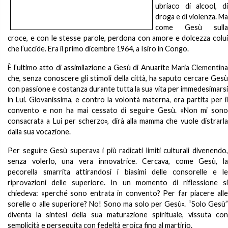
ubriaco di alcool, di
droga e di violenza. Ma
come Gesù sulla
croce, e con le stesse parole, perdona con amore e dolcezza colui
che l’uccide. Era il primo dicembre 1964, a Isiro in Congo.
È l’ultimo atto di assimilazione a Gesù di Anuarite Maria Clementina
che, senza conoscere gli stimoli della città, ha saputo cercare Gesù
con passione e costanza durante tutta la sua vita per immedesimarsi
in Lui. Giovanissima, e contro la volontà materna, era partita per il
convento e non ha mai cessato di seguire Gesù. «Non mi sono
consacrata a Lui per scherzo», dirà alla mamma che vuole distrarla
dalla sua vocazione.
Per seguire Gesù superava i più radicati limiti culturali divenendo,
senza volerlo, una vera innovatrice. Cercava, come Gesù, la
pecorella smarrita attirandosi i biasimi delle consorelle e le
riprovazioni delle superiore. In un momento di riflessione si
chiedeva: «perché sono entrata in convento? Per far piacere alle
sorelle o alle superiore? No! Sono ma solo per Gesù». “Solo Gesù”
diventa la sintesi della sua maturazione spirituale, vissuta con
semplicità e perseguita con fedeltà eroica fino al martirio.