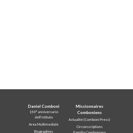
Daniel Comboni
Missionnaires
150° anniversario
Comboniens
dell’Istituto
Actualité (Comboni Press)
Area Multimediale
Circonscriptions
Biographies
Familia Comboniana