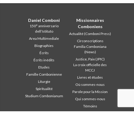
Daniel Comboni
Missionnaires
150° anniversario
Comboniens
dell’Istituto
Actualité (Comboni Press)
Area Multimediale
Circonscriptions
Biographies
Familia Comboniana
(News)
Écrits
Justice, Paix (JPIC)
Écrits inédits
La croix officielle des
Etudes
MCCJ
Famille Combonienne
Livres et études
Liturgie
Où sommes-nous
Spiritualité
Parole pour la Mission
Studium Combonianum
Qui sommes-nous
Témoins
Zone institutionnelle
D’autres liens
Safeguarding Children
Contactez-nous
2018: Année de la Règle de
Collaborez
Vie