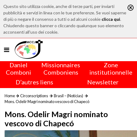
Questo sito utilizza cookie, anche di terze parti, per inviarti
pubblicità e servizi in linea con le tue preferenze. Se vuoi saperne
di più o negare il consenso a tutti o ad alcuni cookie
clicca qui
.
Chiudendo questo banner o cliccando qualunque suo elemento
acconsenti all'uso dei cookie.
Daniel
Missionnaires
Zone
Comboni
Comboniens
institutionnelle
D’autres liens
Newsletter
Home
Circonscriptions
Brasil – (Notícias)
Mons. Odelir Magri nominato vescovo di Chapecó
Mons. Odelir Magri nominato
vescovo di Chapecó