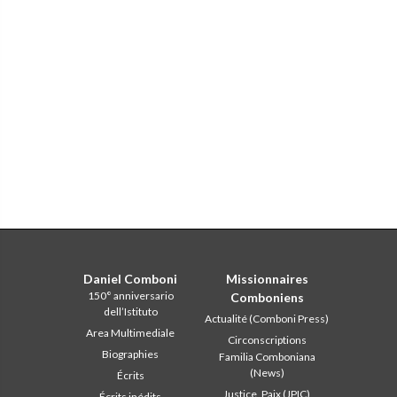
Daniel Comboni
Missionnaires
150° anniversario
Comboniens
dell’Istituto
Actualité (Comboni Press)
Area Multimediale
Circonscriptions
Biographies
Familia Comboniana
(News)
Écrits
Justice, Paix (JPIC)
Écrits inédits