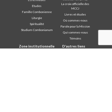
La croix officielle des
Etudes
MCCJ
Famille Combonienne
Livres et études
Liturgie
Où sommes-nous
Spiritualité
Parole pour la Mission
Studium Combonianum
Qui sommes-nous
Témoins
Zone institutionnelle
D’autres liens
Safeguarding Children
Contactez-nous
2018: Année de la Règle de
Collaborez
Vie
Comboni, en ce jour
2019: Année de
In pace Christi
l’Interculturalité
2020: Année de la
Agenda
ministérialité
Liturgie du jour
Bureau des
Parole pour la Mission
communications
Les plus lus
Chapitre 2003
Privacy Policy
Chapitre 2009
Secrétariat de la mission
Chapitre 2015