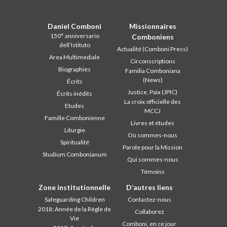
Daniel Comboni
Missionnaires
150° anniversario
Comboniens
dell’Istituto
Actualité (Comboni Press)
Area Multimediale
Circonscriptions
Biographies
Familia Comboniana
(News)
Écrits
Justice, Paix (JPIC)
Écrits inédits
La croix officielle des
Etudes
MCCJ
Famille Combonienne
Livres et études
Liturgie
Où sommes-nous
Spiritualité
Parole pour la Mission
Studium Combonianum
Qui sommes-nous
Témoins
Zone institutionnelle
D’autres liens
Safeguarding Children
Contactez-nous
2018: Année de la Règle de
Collaborez
Vie
Comboni, en ce jour