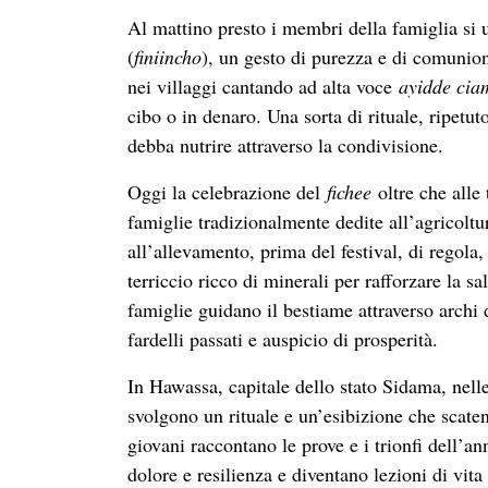
Al mattino presto i membri della famiglia si 
(
finiincho
), un gesto di purezza e di comunion
nei villaggi cantando ad alta voce
ayidde cia
cibo o in denaro. Una sorta di rituale, ripet
debba nutrire attraverso la condivisione.
Oggi la celebrazione del
fichee
oltre che alle
famiglie tradizionalmente dedite all’agricoltur
all’allevamento, prima del festival, di regol
terriccio ricco di minerali per rafforzare la sa
famiglie guidano il bestiame attraverso arch
fardelli passati e auspicio di prosperità.
In Hawassa, capitale dello stato Sidama, nelle 
svolgono un rituale e un’esibizione che scate
giovani raccontano le prove e i trionfi dell’a
dolore e resilienza e diventano lezioni di vita