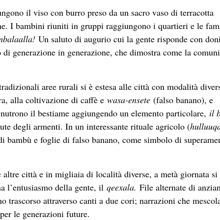
ungono il viso con burro preso da un sacro vaso di terracotta
e. I bambini riuniti in gruppi raggiungono i quartieri e le fam
mbalaalla!
Un saluto di augurio cui la gente risponde con doni
uto di generazione in generazione, che dimostra come la comuni
 tradizionali aree rurali si è estesa alle città con modalità diver
a, alla coltivazione di caffè e
wasa-ensete
(falso banano), e
a, nutrono il bestiame aggiungendo un elemento particolare,
il 
lute degli armenti. In un interessante rituale agricolo (
hulluuq
i di bambù e foglie di falso banano, come simbolo di superame
altre città e in migliaia di località diverse, a metà giornata si
na l’entusiasmo della gente, il
qeexala.
File alternate di anzian
nno trascorso attraverso canti a due cori; narrazioni che mescol
 per le generazioni future.