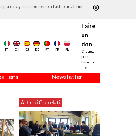
di più o negare il consenso a tutti o ad alcuni
Faire
un
don
IT
EN
ES
DE
PT
FR
PL
Cliquez
pour
faire un
don
s liens
Newsletter
Articoli Correlati