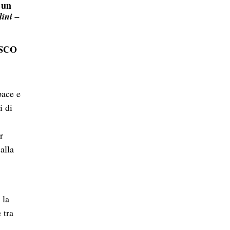
 un
ini –
NESCO
pace e
i di
r
alla
 la
 tra