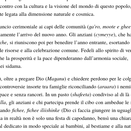
ncontro con la cultura e la visione del mondo di questo popolo,
te legata alla dimensione naturale e cosmica.
uncio cerimoniale ai capi delle comunità (
ga’ro, moote e ghee
camente l’arrivo del nuovo anno. Gli anziani (
cymeyye
), che h
iche
, si riuniscono poi per benedire l’anno entrante, esortando 
le risorse e alla celebrazione comune. Fedeli allo spirito di ve
che la prosperità e la pace dipenderanno dall’armonia sociale,
dei sidama.
), oltre a pregare Dio (
Maganu
) e chiedere perdono per le colp
controversie insorte tra famiglie riconciliando (
araara
) i nemi
 pace e senza rancori. In un pasto (
shafeeta
) condiviso al di là
lla
, gli anziani e chi partecipa prende il cibo con ambedue le
ntando
fichee, fichee iliishinke
(Dio ci faccia giungere in uguag
 in realtà non è solo una festa di capodanno, bensì una chiar
val dedicato in modo speciale ai bambini, al bestiame e alla nat