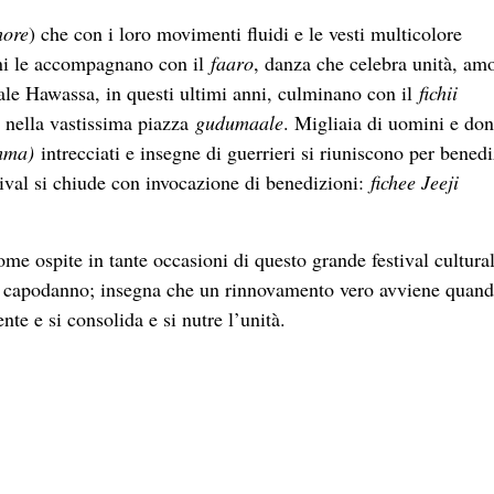
hore
) che con i loro movimenti fluidi e le vesti multicolore
ni le accompagnano con il
faaro
, danza che celebra unità, am
ale Hawassa, in questi ultimi anni, culminano con il
fichii
 nella vastissima piazza
gudumaale
. Migliaia di uomini e do
mma)
intrecciati e insegne di guerrieri si riuniscono per benedi
stival si chiude con invocazione di benedizioni:
fichee Jeeji
e ospite in tante occasioni di questo grande festival cultura
 capodanno; insegna che un rinnovamento vero avviene quand
nte e si consolida e si nutre l’unità.