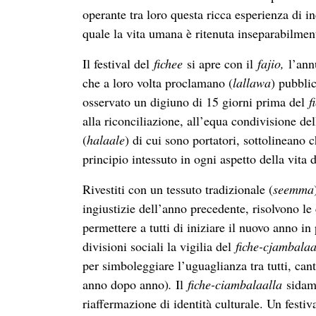
operante tra loro questa ricca esperienza di i
quale la vita umana è ritenuta inseparabilmen
Il festival del
fichee
si apre con il
fajio,
l’ann
che a loro volta proclamano (
lallawa
) pubbli
osservato un digiuno di 15 giorni prima del
f
alla riconciliazione, all’equa condivisione del
(
halaale
) di cui sono portatori, sottolineano 
principio intessuto in ogni aspetto della vita 
Rivestiti con un tessuto tradizionale (
seemma
ingiustizie dell’anno precedente, risolvono le 
permettere a tutti di iniziare il nuovo anno in
divisioni sociali la vigilia del
fiche-cjambalaa
per simboleggiare l’uguaglianza tra tutti, ca
anno dopo anno)
.
Il
fiche-ciambalaalla
sidama
riaffermazione di identità culturale. Un festi