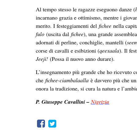
Al tempo stesso le ragazze eseguono danze (
incarnano grazia e ottimismo, mentre i giova
merito. I ​​festeggiamenti del
fichee
nella capit
fulo
(uscita dal
fichee
), una grande assemblea
adornati di perline, conchiglie, mantelli (
see
corse di cavalli e esibizioni (
qeexaala
). Il fe
Jeeji!
(Possa il nuovo anno durare).
L’insegnamento più grande che ho ricevuto com
che
fichee-ciambalaalla
è davvero più che un
onora la tradizione, si cura la natura e l’ambie
P. Giuseppe Cavallini –
Nigrizia