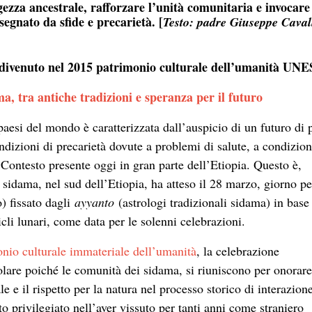
gezza ancestrale, rafforzare l’unità comunitaria e invocare
segnato da sfide e precarietà. [
Testo: padre Giuseppe Cavall
o, divenuto nel 2015 patrimonio culturale dell’umanità U
a, tra antiche tradizioni e speranza per il futuro
paesi del mondo è caratterizzata dall’auspicio di un futuro di 
ondizioni di precarietà dovute a problemi di salute, a condizion
. Contesto presente oggi in gran parte dell’Etiopia. Questo è,
i sidama, nel sud dell’Etiopia, ha atteso il 28 marzo, giorno pe
 fissato dagli
ayyanto
(astrologi tradizionali sidama) in base 
cli lunari, come data per le solenni celebrazioni.
nio culturale immateriale dell’umanità
, la celebrazione
lare poiché le comunità dei sidama, si riuniscono per onorare
e e il rispetto per la natura nel processo storico di interazione
 privilegiato nell’aver vissuto per tanti anni come straniero