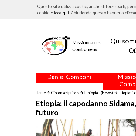
Questo sito utilizza cookie, anche di terze parti, per i
cookie
clicca qui
. Chiudendo questo banner o clicca
Qui som
Missionnaires
O
Comboniens
Daniel Comboni
Missio
Comb
Home
Circonscriptions
Ethiopia - (News)
Etiopia: i
Etiopia: il capodanno Sidama, 
futuro