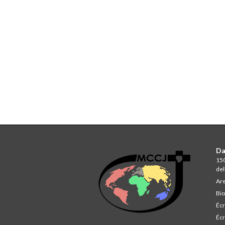
Da
150
del
Are
Bio
Écr
Écr