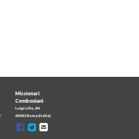
Missionari
Comboniani
Luigi Lilio, 80
r
00142 Roma (Italia)