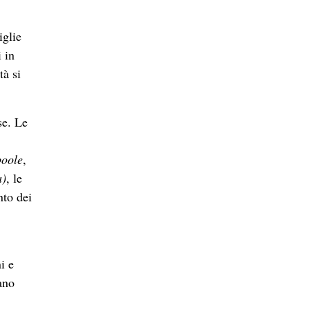
iglie
 in
tà si
se. Le
boole
,
a)
, le
nto dei
i e
ano