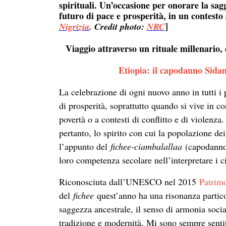
spirituali. Un’occasione per onorare la sag
futuro di pace e prosperità, in un contesto 
]
Nigrizia
. Credit photo:
NRC
Viaggio attraverso un rituale millenari
Etiopia: il capodanno Sidam
La celebrazione di ogni nuovo anno in tutti i 
di prosperità, soprattutto quando si vive in c
povertà o a contesti di conflitto e di violenza
pertanto, lo spirito con cui la popolazione de
l’appunto del
fichee-ciambalallaa
(capodanno)
loro competenza secolare nell’interpretare i ci
Riconosciuta dall’UNESCO nel 2015
Patrimo
del
fichee
quest’anno ha una risonanza partico
saggezza ancestrale, il senso di armonia social
tradizione e modernità. Mi sono sempre sentito