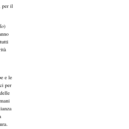
 per il
lo
)
anno
tutti
rità
e e le
ci per
 delle
 mani
lianza
a
ura.