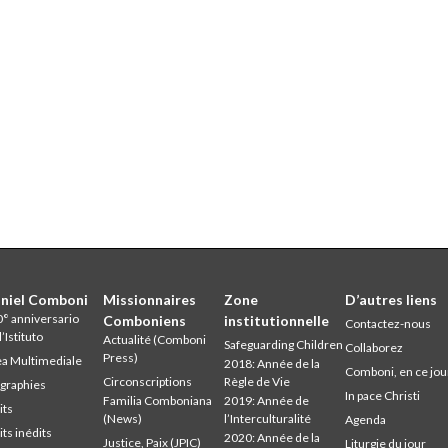
niel Comboni
Missionnaires
Zone
D’autres liens
° anniversario
Comboniens
institutionnelle
Contactez-nous
l’Istituto
Actualité (Comboni
Safeguarding Children
Collaborez
Press)
a Multimediale
2018: Année de la
Comboni, en ce jou
Circonscriptions
Règle de Vie
graphies
In pace Christi
Familia Comboniana
2019: Année de
its
(News)
l’Interculturalité
Agenda
its inédits
2020: Année de la
Justice, Paix (JPIC)
Liturgie du jour