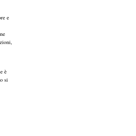
ore e
nne
zioni,
le è
o si