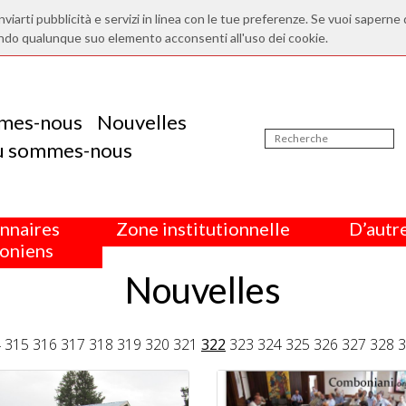
nviarti pubblicità e servizi in linea con le tue preferenze. Se vuoi saperne 
ndo qualunque suo elemento acconsenti all'uso dei cookie.
mes-nous
Nouvelles
ù sommes-nous
nnaires
Zone institutionnelle
D’autre
oniens
Nouvelles
4
315
316
317
318
319
320
321
322
323
324
325
326
327
328
3