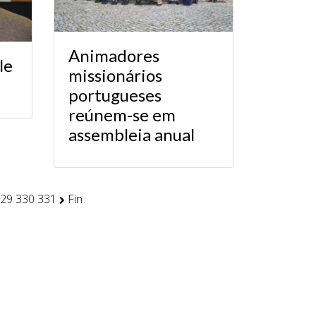
Animadores
le
missionários
portugueses
reúnem-se em
assembleia anual
29
330
331
Fin