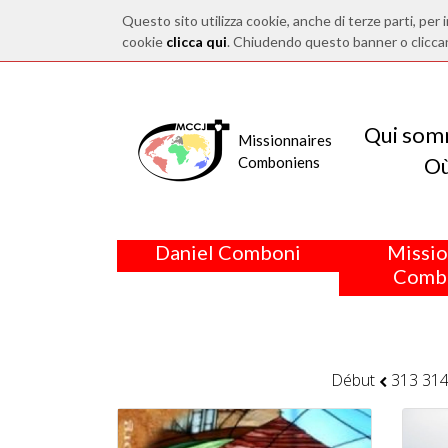
Questo sito utilizza cookie, anche di terze parti, per i
cookie
clicca qui
. Chiudendo questo banner o clicca
Qui som
Missionnaires
O
Comboniens
Daniel Comboni
Missio
Comb
Début
313
31