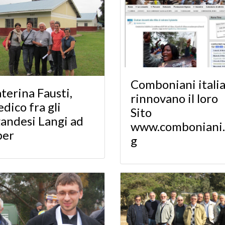
Comboniani italia
terina Fausti,
rinnovano il loro
dico fra gli
Sito
andesi Langi ad
www.comboniani.
ber
g