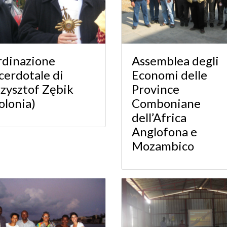
dinazione
Assemblea degli
cerdotale di
Economi delle
zysztof Zębik
Province
olonia)
Comboniane
dell’Africa
Anglofona e
Mozambico