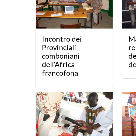
Incontro dei
Ma
Provinciali
re
comboniani
de
dell’Africa
d
francofona