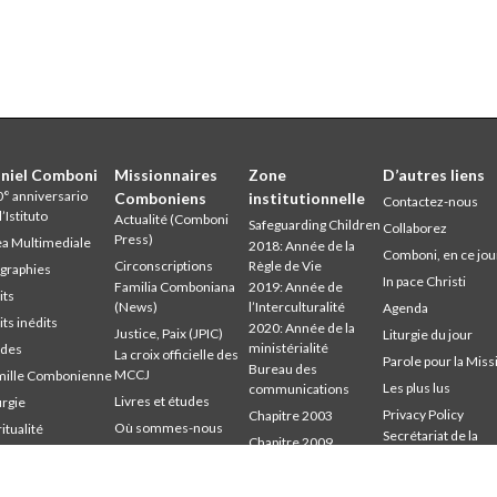
niel Comboni
Missionnaires
Zone
D’autres liens
° anniversario
Comboniens
institutionnelle
Contactez-nous
l’Istituto
Actualité (Comboni
Safeguarding Children
Collaborez
Press)
a Multimediale
2018: Année de la
Comboni, en ce jou
Circonscriptions
Règle de Vie
graphies
In pace Christi
Familia Comboniana
2019: Année de
its
(News)
l’Interculturalité
Agenda
its inédits
2020: Année de la
Justice, Paix (JPIC)
Liturgie du jour
ministérialité
udes
La croix officielle des
Parole pour la Miss
Bureau des
MCCJ
mille Combonienne
Les plus lus
communications
Livres et études
urgie
Privacy Policy
Chapitre 2003
Où sommes-nous
ritualité
Secrétariat de la
Chapitre 2009
udium
Parole pour la Mission
mission
Chapitre 2015
mbonianum
Qui sommes-nous
Chapitre 2022