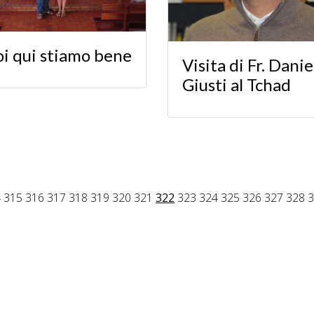
i qui stiamo bene
Visita di Fr. Danie
Giusti al Tchad
4
315
316
317
318
319
320
321
322
323
324
325
326
327
328
3