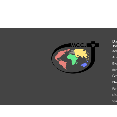
Da
150
del
Are
Bio
Écr
Écr
Et
Fa
Lit
Spi
St
Co