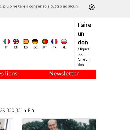
di più o negare il consenso a tutti o ad alcuni
Faire
un
don
IT
EN
ES
DE
PT
FR
PL
Cliquez
pour
faire un
don
s liens
Newsletter
29
330
331
Fin