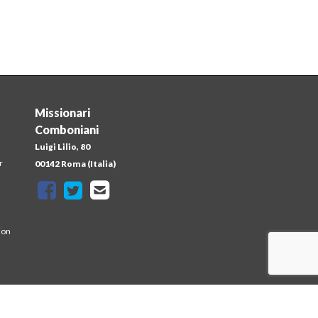
Missionari
Comboniani
Luigi Lilio, 80
r
00142 Roma (Italia)
ion