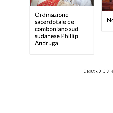
Ordinazione
No
sacerdotale del
comboniano sud
sudanese Phillip
Andruga
Début
313
31