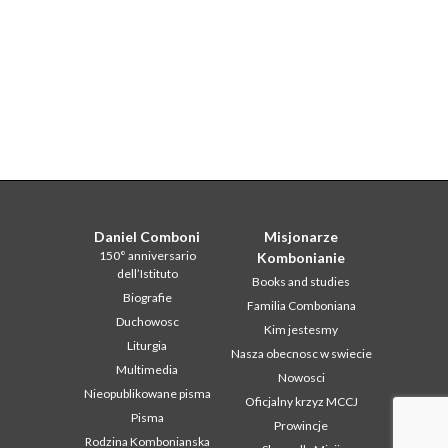
Daniel Comboni
Misjonarze
150° anniversario
Kombonianie
dell’Istituto
Books and studies
Biografie
Familia Comboniana
Duchowosc
Kim jestesmy
Liturgia
Nasza obecnosc w swiecie
Multimedia
Nowosci
Nieopublikowane pisma
Oficjalny krzyz MCCJ
Pisma
Prowincje
Rodzina Kombonianska