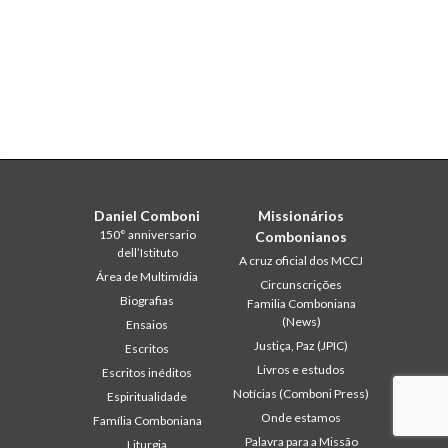
Daniel Comboni
Missionários
150° anniversario
Combonianos
dell’Istituto
A cruz oficial dos MCCJ
Área de Multimídia
Circunscrições
Biografias
Familia Comboniana
(News)
Ensaios
Justiça, Paz (JPIC)
Escritos
Livros e estudos
Escritos inéditos
Notícias (Comboni Press)
Espiritualidade
Onde estamos
Família Comboniana
Palavra para a Missão
Liturgia