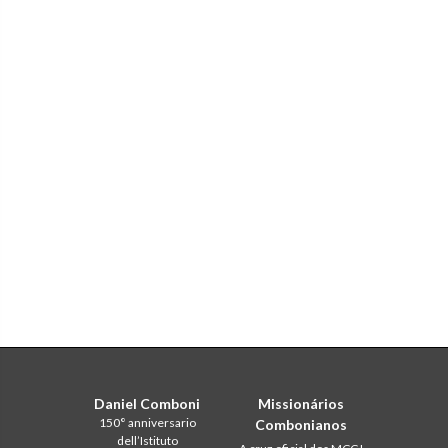
Daniel Comboni
Missionários
150° anniversario
Combonianos
dell’Istituto