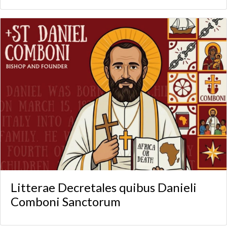
Litterae Decretales quibus Danieli
Comboni Sanctorum