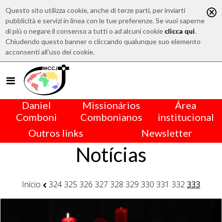
Questo sito utilizza cookie, anche di terze parti, per inviarti
pubblicità e servizi in linea con le tue preferenze. Se vuoi saperne
di più o negare il consenso a tutti o ad alcuni cookie
clicca qui
.
Chiudendo questo banner o cliccando qualunque suo elemento
acconsenti all'uso dei cookie.
Daniel
Missionários
Área
Comboni
Combonianos
institucional
Outros links
Newsletter
Notícias
Início
324
325
326
327
328
329
330
331
332
333