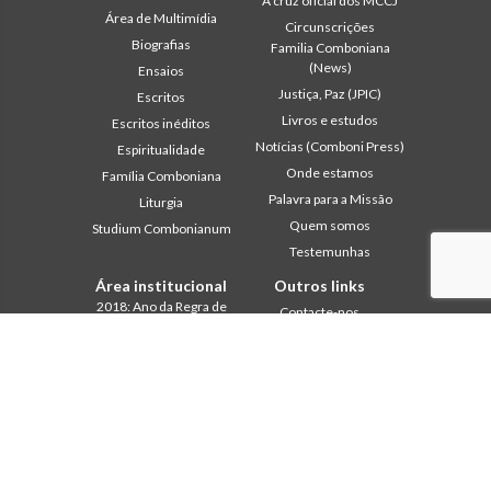
A cruz oficial dos MCCJ
Área de Multimídia
Circunscrições
Biografias
Familia Comboniana
(News)
Ensaios
Justiça, Paz (JPIC)
Escritos
Livros e estudos
Escritos inéditos
Notícias (Comboni Press)
Espiritualidade
Onde estamos
Família Comboniana
Palavra para a Missão
Liturgia
Quem somos
Studium Combonianum
Testemunhas
Área institucional
Outros links
2018: Ano da Regra de
Contacte-nos
Vida
Colabore
2019: Ano da
Comboni, neste dia
Interculturalidade
2020: Ano da
In pace Christi
Ministerialidade
Agenda
Capítulo 2003
Liturgia do dia
Capítulo 2009
Palavra para a missão
Capítulo 2015