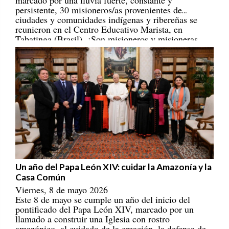
persistente, 30 misioneros/as provenientes de
ciudades y comunidades indígenas y ribereñas se
reunieron en el Centro Educativo Marista, en
Tabatinga (Brasil). ¡Son misioneros y misioneras
portadores/as de esperanza! [
REPAM
]
Un año del Papa León XIV: cuidar la Amazonía y la
Casa Común
Viernes, 8 de mayo 2026
Este 8 de mayo se cumple un año del inicio del
pontificado del Papa León XIV, marcado por un
llamado a construir una Iglesia con rostro
amazónico, al cuidado de la creación, la defensa de