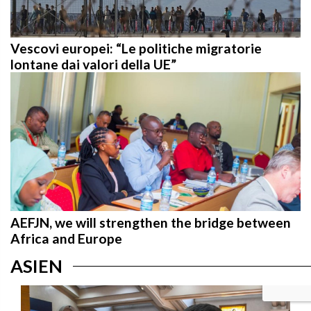
Vescovi europei: “Le politiche migratorie
lontane dai valori della UE”
AEFJN, we will strengthen the bridge between
Africa and Europe
ASIEN