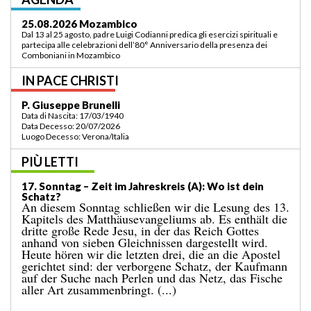
03.09.2026 Lomé/Togo
Padre Luigi Codianni e padre Elias Sindjalim partecipano dal 26 agosto al 3
settembre all’incontro della commissione ASCAF sulla riorganizzazione
della regione a Lomé/Togo
IN PACE CHRISTI
P. Bruno Bordonali
Data di Nascita: 01/07/1942
Data Decesso: 13/07/2026
Luogo Decesso: Verona /Italia
PIÙ LETTI
19. Sonntag – Zeit im Jahreskreis (A): „Befiehl mir, zu
dir zu kommen!“
Das Evangelium des vergangenen Sonntags
berichtete uns vom Wunder der Brotvermehrung für
eine große Menschenmenge an einem einsamen Ort.
Es endete damit, dass zwölf Körbe voller übrig
gebliebener Stücke eingesammelt wurden. Auf
dieses Ereignis folgt die bekannte Begebenheit des
heutigen Tages, in der Jesus über das Wasser geht.
[...]