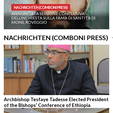
NACHRICHTEN (COMBONI PRESS)
P
ANNUNCIATA SESSIONE CONCLUSIVA
DELL’INCHIESTA SULLA FAMA DI SANTITÀ DI
19
MONS. ROVEGGIO
„B
NACHRICHTEN (COMBONI PRESS)
Archbishop Tesfaye Tadesse Elected President
of the Bishops’ Conference of Ethiopia