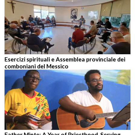
Esercizi spirituali e Assemblea provinciale dei
comboniani del Messico
Father Minte: A Year of Priesthood, Serving