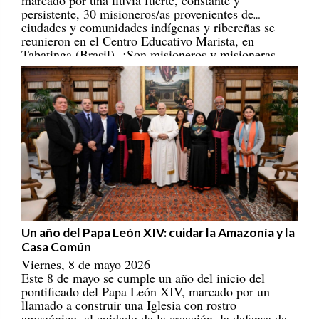
persistente, 30 misioneros/as provenientes de
ciudades y comunidades indígenas y ribereñas se
reunieron en el Centro Educativo Marista, en
Tabatinga (Brasil). ¡Son misioneros y misioneras
portadores/as de esperanza! [
REPAM
]
Un año del Papa León XIV: cuidar la Amazonía y la
Casa Común
Viernes, 8 de mayo 2026
Este 8 de mayo se cumple un año del inicio del
pontificado del Papa León XIV, marcado por un
llamado a construir una Iglesia con rostro
amazónico, al cuidado de la creación, la defensa de