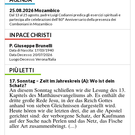
03.09.2026 Lomé/Togo
Padre Luigi Codianni e padre Elias Sindjalim partecipano dal 26 agosto al 3
settembre all’incontro della commissione ASCAF sulla riorganizzazione
della regione a Lomé/Togo
IN PACE CHRISTI
P. Bruno Bordonali
Data di Nascita: 01/07/1942
Data Decesso: 13/07/2026
Luogo Decesso: Verona /Italia
PIÙ LETTI
19. Sonntag – Zeit im Jahreskreis (A): „Befiehl mir, zu
dir zu kommen!“
Das Evangelium des vergangenen Sonntags
berichtete uns vom Wunder der Brotvermehrung für
eine große Menschenmenge an einem einsamen Ort.
Es endete damit, dass zwölf Körbe voller übrig
gebliebener Stücke eingesammelt wurden. Auf
dieses Ereignis folgt die bekannte Begebenheit des
heutigen Tages, in der Jesus über das Wasser geht.
[...]