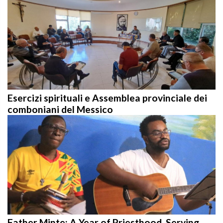
Esercizi spirituali e Assemblea provinciale dei
comboniani del Messico
Father Minte: A Year of Priesthood, Serving