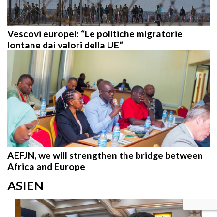
Vescovi europei: “Le politiche migratorie
lontane dai valori della UE”
AEFJN, we will strengthen the bridge between
Africa and Europe
ASIEN