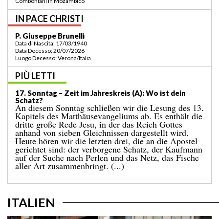
della regione a Lomé/Togo
IN PACE CHRISTI
P. Bruno Bordonali
Data di Nascita: 01/07/1942
Data Decesso: 13/07/2026
Luogo Decesso: Verona /Italia
PIÙ LETTI
16. Sonntag – Zeit im Jahreskreis (A): Drei anstößige
Gleichnisse!
„Mit dem Himmelreich ist es wie …“ Nach dem
Gleichnis vom Sämann, das wir am vergangenen
Sonntag gehört haben, legt uns das heutige
Evangelium drei weitere Gleichnisse vor. Sie
offenbaren das Geheimnis der Gegenwart des
Himmelreiches mitten unter uns. Wir befinden uns
im 13. Kapitel des Matthäusevangeliums, in der
sogenannten „Gleichnisrede“. (...)
ITALIEN