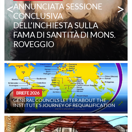
<
>
COMBONI MISSIONARE
PATER EZECHIELE RAMIN:
EIN LEBENDIGES ZEUGNIS
FÜR BERUFUNG UND
MISSION
BRIEFE 2026
GENERAL COUNCIL’S LETTER ABOUT THE
INSTITUTE’S JOURNEY OF REQUALIFICATION