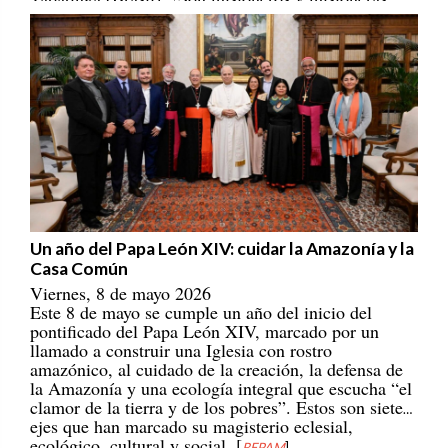
portadores/as de esperanza! [
REPAM
]
Un año del Papa León XIV: cuidar la Amazonía y la
Casa Común
Viernes, 8 de mayo 2026
Este 8 de mayo se cumple un año del inicio del
pontificado del Papa León XIV, marcado por un
llamado a construir una Iglesia con rostro
amazónico, al cuidado de la creación, la defensa de
la Amazonía y una ecología integral que escucha “el
clamor de la tierra y de los pobres”. Estos son siete
ejes que han marcado su magisterio eclesial,
ecológico, cultural y social. [
REPAM
]