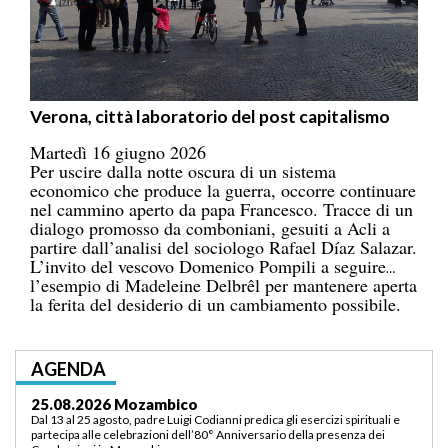
Verona, città laboratorio del post capitalismo
Martedì 16 giugno 2026
Per uscire dalla notte oscura di un sistema
economico che produce la guerra, occorre continuare
nel cammino aperto da papa Francesco. Tracce di un
dialogo promosso da comboniani, gesuiti a Acli a
partire dall’analisi del sociologo Rafael Díaz Salazar.
L’invito del vescovo Domenico Pompili a seguire
l’esempio di Madeleine Delbrêl per mantenere aperta
la ferita del desiderio di un cambiamento possibile.
AGENDA
03.09.2026 Lomé/Togo
Padre Luigi Codianni e padre Elias Sindjalim partecipano dal 26 agosto al 3
settembre all’incontro della commissione ASCAF sulla riorganizzazione