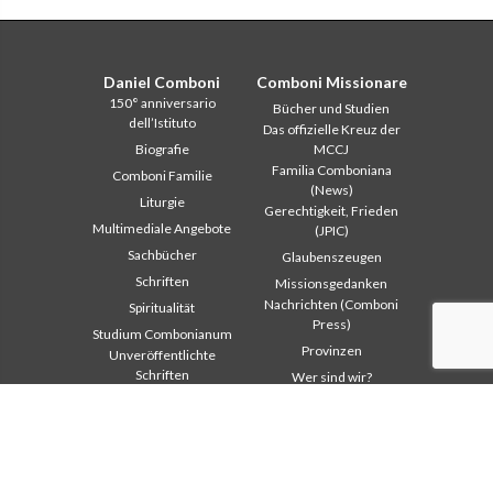
Daniel Comboni
Comboni Missionare
150° anniversario
Bücher und Studien
dell’Istituto
Das offizielle Kreuz der
Biografie
MCCJ
Familia Comboniana
Comboni Familie
(News)
Liturgie
Gerechtigkeit, Frieden
Multimediale Angebote
(JPIC)
Sachbücher
Glaubenszeugen
Schriften
Missionsgedanken
Nachrichten (Comboni
Spiritualität
Press)
Studium Combonianum
Provinzen
Unveröffentlichte
Schriften
Wer sind wir?
Wo sind wir
Institutioneller
Andere Links
Bereich
Kontaktieren Sie uns
Safeguarding Children
Helfen Sie