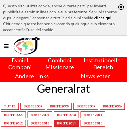
Questo sito utilizza cookie, anche di terze parti, per inviarti
pubblicità e servizi in linea con le tue preferenze. Se vuoi saperne
di più o negare il consenso a tutti o ad alcuni cookie
clicca qui
.
Chiudendo questo banner o cliccando qualunque suo elemento
acconsenti all'uso dei cookie.
Daniel
Comboni
Institutioneller
Comboni
Missionare
Bereich
Andere Links
Newsletter
Generalrat
TUTTE
BRIEFE 2009
BRIEFE 2008
BRIEFE 2007
BRIEFE 2006
BRIEFE 2005
BRIEFE 2004
BRIEFE 2010
BRIEFE 2011
BRIEFE 2012
BRIEFE 2013
BRIEFE 2014
BRIEFE 2015