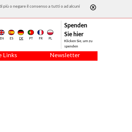
di più o negare il consenso a tutti o ad alcuni
Spenden
Sie hier
EN
ES
DE
PT
FR
PL
Klicken Sie, um zu
spenden
 Links
Newsletter