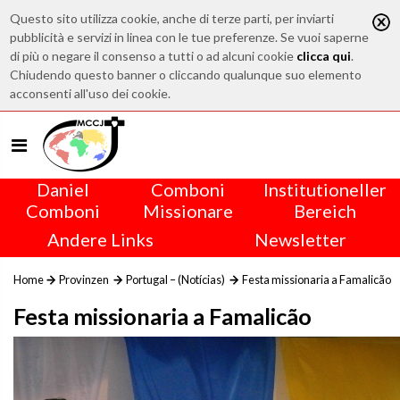
Questo sito utilizza cookie, anche di terze parti, per inviarti
pubblicità e servizi in linea con le tue preferenze. Se vuoi saperne
di più o negare il consenso a tutti o ad alcuni cookie
clicca qui
.
Chiudendo questo banner o cliccando qualunque suo elemento
acconsenti all'uso dei cookie.
Daniel
Comboni
Institutioneller
Comboni
Missionare
Bereich
Andere Links
Newsletter
Home
Provinzen
Portugal – (Notícias)
Festa missionaria a Famalicão
Festa missionaria a Famalicão