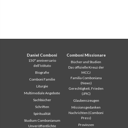
Daniel Comboni
Comboni Missionare
150° anniversario
Bücher und Studien
dell’Istituto
Das offizielle Kreuz der
Biografie
MCCJ
Familia Comboniana
Comboni Familie
(News)
Liturgie
Gerechtigkeit, Frieden
Multimediale Angebote
(JPIC)
Sachbücher
Glaubenszeugen
Schriften
Missionsgedanken
Nachrichten (Comboni
Spiritualität
Press)
Studium Combonianum
Provinzen
Unveröffentlichte