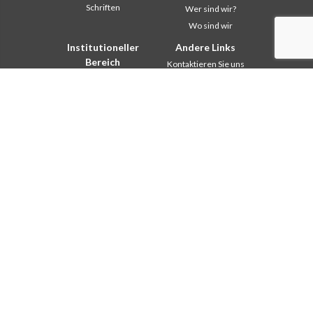
Schriften
Wer sind wir?
Wo sind wir
Institutioneller
Andere Links
Bereich
Kontaktieren Sie uns
Safeguarding Children
Helfen Sie
2018: Jahr der
Comboni, an diesem Tag
Lebensform
In pace Christi
2019: Jahr der
interkulturellen Vielfalt
Agenda
2020: Jahr der
Liturgie des Tages
Dienstbarkeiten
Missionsgedanken
Ausbildungssekretariat
Am meisten gelesen
Finanzsekretariat
Privacy Policy
Generalrat
Missions-Sekretariat
Interkapitulare 2012
Interkapitulare 2018
Interkapitulare 2025
Kapitel 2003
Kapitel 2009
Kapitel 2015