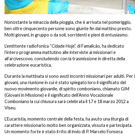
Nonostante la minaccia della pioggia, che è arrivata nel pomeriggio,
ben oltre cinquecento persone sono giunte fin dal mattino presto.
Molti giovani, in gruppo o da soli, sorridenti e pieni di entusiasmo.
L’emittente radiofonica “Cidade Hoje”, di Famalicão, ha dedicato
l’intero programma mattutino alle interviste ai missionari e
all’arcivescovo, concludendo con la trasmissione in diretta della
celebrazione eucaristica.
Durante la mattinata si sono avuti incontri missionari per adulti. Per i
giovani, una riunione in cui è stato spiegato loro il significato del
nuovo movimento giovanile, di spirito comboniano, chiamato GIM
(Giovani in Missione) e il significato dell’Anno Vocazionale
Comboniano la cui chiusura sarà celebrata il 17 e 18 marzo 2012 a
Viseu.
L’Eucaristia, momento centrale della festa, ha avuto una liturgia di
carattere missionario molto ben organizzata, vissuta e partecipata.
Un momento forte è stato il rito di invio di P. Marcelo Fonseca