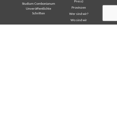
Press)
Studium Combonianum
Provinzen
Unveröffentlichte
Schriften
Wer sind wir?
Wo sind wir
Institutioneller
Andere Links
Bereich
Kontaktieren Sie uns
Safeguarding Children
Helfen Sie
2018: Jahr der
Comboni, an diesem Tag
Lebensform
In pace Christi
2019: Jahr der
interkulturellen Vielfalt
Agenda
2020: Jahr der
Liturgie des Tages
Dienstbarkeiten
Missionsgedanken
Ausbildungssekretariat
Am meisten gelesen
Finanzsekretariat
Privacy Policy
Generalrat
Missions-Sekretariat
Interkapitulare 2012
Interkapitulare 2018
Interkapitulare 2025
Kapitel 2003