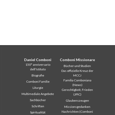
Daniel Comboni
Comboni Missionare
150° anniversario
Bücher und Studien
dell’Istituto
Das offizielle Kreuz der
Biografie
MCCJ
Familia Comboniana
Comboni Familie
(News)
Liturgie
Gerechtigkeit, Frieden
Multimediale Angebote
(JPIC)
Sachbücher
Glaubenszeugen
Schriften
Missionsgedanken
Nachrichten (Comboni
Spiritualität