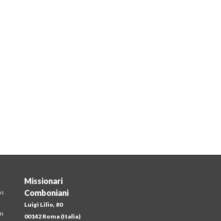
Missionari
Comboniani
ns
Luigi Lilio, 80
em
00142 Roma (Italia)