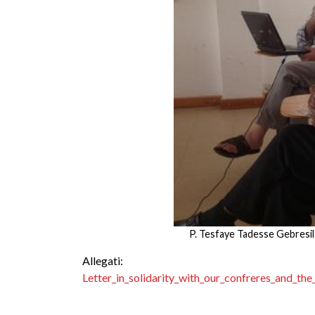
P. Tesfaye Tadesse Gebresila
Allegati:
Letter_in_solidarity_with_our_confreres_and_the