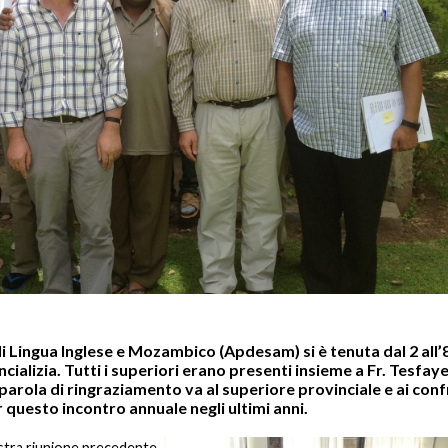
 di Lingua Inglese e Mozambico (Apdesam) si è tenuta dal 2 all’
cializia. Tutti i superiori erano presenti insieme a Fr. Tesfay
arola di ringraziamento va al superiore provinciale e ai confr
 questo incontro annuale negli ultimi anni.
ostra riunione precedente,