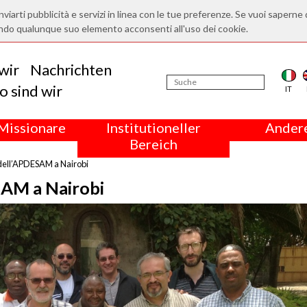
nviarti pubblicità e servizi in linea con le tue preferenze. Se vuoi saperne 
ndo qualunque suo elemento acconsenti all'uso dei cookie.
wir
Nachrichten
 sind wir
IT
Missionare
Institutioneller
Andere
Bereich
dell’APDESAM a Nairobi
SAM a Nairobi