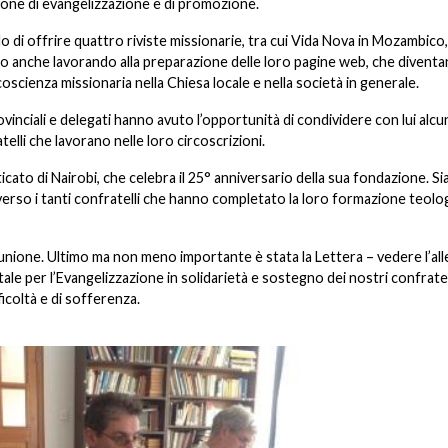
ione di evangelizzazione e di promozione.
di offrire quattro riviste missionarie, tra cui Vida Nova in Mozambico,
nno anche lavorando alla preparazione delle loro pagine web, che divent
oscienza missionaria nella Chiesa locale e nella società in generale.
ovinciali e delegati hanno avuto l’opportunità di condividere con lui alcu
telli che lavorano nelle loro circoscrizioni.
asticato di Nairobi, che celebra il 25° anniversario della sua fondazione. S
averso i tanti confratelli che hanno completato la loro formazione teolog
riunione. Ultimo ma non meno importante è stata la Lettera – vedere l’al
le per l’Evangelizzazione in solidarietà e sostegno dei nostri confratell
icoltà e di sofferenza.