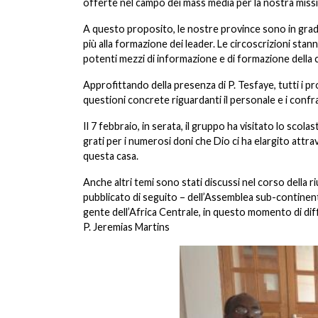
offerte nel campo dei mass media per la nostra miss
A questo proposito, le nostre province sono in grado 
più alla formazione dei leader. Le circoscrizioni sta
potenti mezzi di informazione e di formazione della c
Approfittando della presenza di P. Tesfaye, tutti i pr
questioni concrete riguardanti il personale e i confra
Il 7 febbraio, in serata, il gruppo ha visitato lo scol
grati per i numerosi doni che Dio ci ha elargito attr
questa casa.
Anche altri temi sono stati discussi nel corso della 
pubblicato di seguito – dell’Assemblea sub-continenta
gente dell’Africa Centrale, in questo momento di diff
P. Jeremias Martins