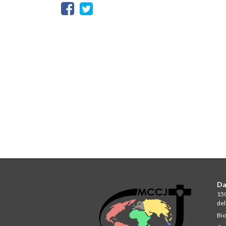
Da
150
del
Bio