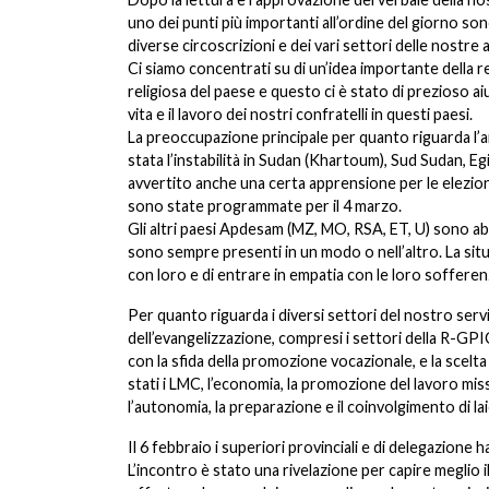
uno dei punti più importanti all’ordine del giorno sono
diverse circoscrizioni e dei vari settori delle nostre a
Ci siamo concentrati su di un’idea importante della rea
religiosa del paese e questo ci è stato di prezioso 
vita e il lavoro dei nostri confratelli in questi paesi.
La preoccupazione principale per quanto riguarda l’an
stata l’instabilità in Sudan (Khartoum), Sud Sudan, E
avvertito anche una certa apprensione per le elezion
sono state programmate per il 4 marzo.
Gli altri paesi Apdesam (MZ, MO, RSA, ET, U) sono abb
sono sempre presenti in un modo o nell’altro. La sit
con loro e di entrare in empatia con le loro sofferen
Per quanto riguarda i diversi settori del nostro servi
dell’evangelizzazione, compresi i settori della R-GPI
con la sfida della promozione vocazionale, e la scelta
stati i LMC, l’economia, la promozione del lavoro miss
l’autonomia, la preparazione e il coinvolgimento di lai
Il 6 febbraio i superiori provinciali e di delegazio
L’incontro è stato una rivelazione per capire meglio i