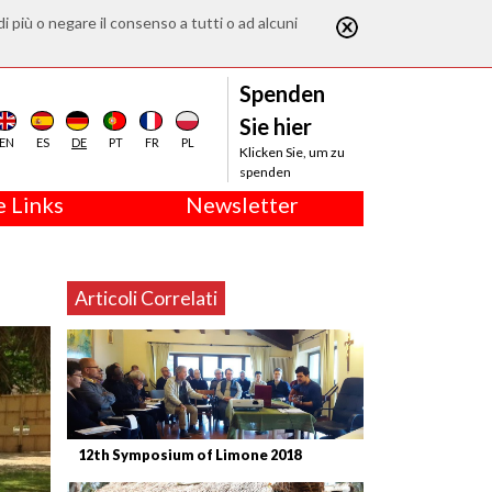
di più o negare il consenso a tutti o ad alcuni
Spenden
Sie hier
EN
ES
DE
PT
FR
PL
Klicken Sie, um zu
spenden
 Links
Newsletter
Articoli Correlati
12th Symposium of Limone 2018