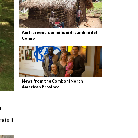
Aiuti urgenti per milioni di bambini del
Congo
News from the Comboni North
American Province
8
e
atelli