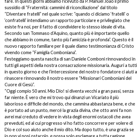
fare. In questi giorni abbiamo ricevuto da P. Manuel João il primo
sussidio di “Fraternità: cammini di riconciliazione” dal titolo
“Diventare fratelli” nel quale scrive: “quando ci diciamo ‘fratelli’ o
‘confratelli’ intendiamo un rapporto particolare e privilegiato che
esiste fra noi, per il fatto di condividere lo stesso ideale di vita.
Secondo san Tommaso d’Aquino, quanto più è importante quello
che abbiamo in comune, tanto più l’amicizia è profonda”. Questo è il
nuovo rapporto familiare per il quale diamo testimonianza di Cristo
vivendo come “Famiglia Comboniana”.
Festeggiamo questa nascita di san Daniele Comboni rinnovandoci in
tutti gli aspetti della nostra consacrazione missionaria. Auguri a tutti
in questo giorno e che l’intercessione del nostro fondatore ci aiuti a
rinascere rinnovando il nostro essere “Missionari Comboniani del
Cuore di Gesù”.
“Oggi compio 50 anni. Mio Dio! si diventa vecchi a gran passi, senza
far niente. È vero che mi trovo qui dinanzi un Vicariato il più
laborioso e difficile del mondo, che cammina abbastanza bene, e che
è portato ad un punto, mercé la grazia divina, che otto anni fa non
avrei mai creduto di vedere in vista degli enormi ostacoli che avea
preveduti, ed al cui progresso vi ho fatto concorrere per volere di
Dio e col suo aiuto anche il mio dito. Ma dopo tutto, è una grazia se
io non vi posi ostacolo, e possa solo esclamare a tutta ragione