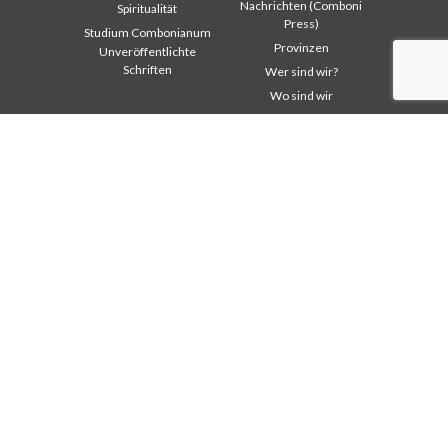
Nachrichten (Comboni
Spiritualität
Press)
Studium Combonianum
Provinzen
Unveröffentlichte
Schriften
Wer sind wir?
Wo sind wir
Institutioneller
Andere Links
Bereich
Kontaktieren Sie uns
Safeguarding Children
Helfen Sie
2018: Jahr der
Comboni, an diesem Tag
Lebensform
In pace Christi
2019: Jahr der
interkulturellen Vielfalt
Agenda
2020: Jahr der
Liturgie des Tages
Dienstbarkeiten
Missionsgedanken
Ausbildungssekretariat
Am meisten gelesen
Finanzsekretariat
Privacy Policy
Generalrat
Missions-Sekretariat
Interkapitulare 2012
Interkapitulare 2018
Interkapitulare 2025