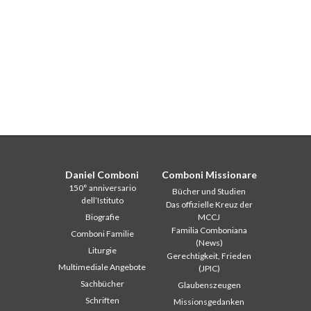
Daniel Comboni
Comboni Missionare
150° anniversario
Bücher und Studien
dell’Istituto
Das offizielle Kreuz der
Biografie
MCCJ
Familia Comboniana
Comboni Familie
(News)
Liturgie
Gerechtigkeit, Frieden
Multimediale Angebote
(JPIC)
Sachbücher
Glaubenszeugen
Schriften
Missionsgedanken