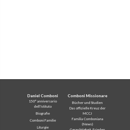
Daniel Comboni
Comboni Missionare
150° anniversario
Bücher und Studien
dell’Istituto
Das offizielle Kreuz der
Biografie
MCCJ
Familia Comboniana
Comboni Familie
(News)
Liturgie
Gerechtigkeit, Frieden