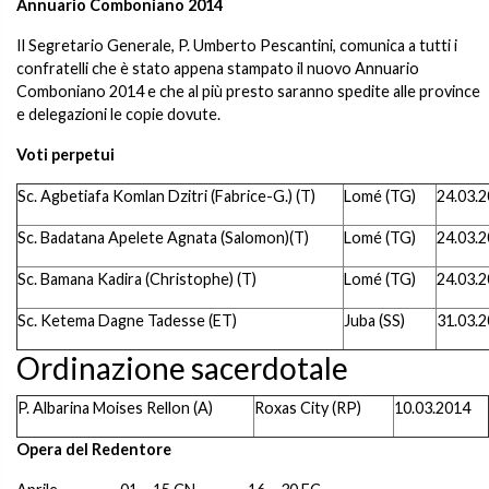
Annuario Comboniano 2014
Il Segretario Generale, P. Umberto Pescantini, comunica a tutti i
confratelli che è stato appena stampato il nuovo Annuario
Comboniano 2014 e che al più presto saranno spedite alle province
e delegazioni le copie dovute.
Voti perpetui
Sc. Agbetiafa Komlan Dzitri (Fabrice-G.) (T)
Lomé (TG)
24.03.
Sc. Badatana Apelete Agnata (Salomon)(T)
Lomé (TG)
24.03.
Sc. Bamana Kadira (Christophe) (T)
Lomé (TG)
24.03.
Sc. Ketema Dagne Tadesse (ET)
Juba (SS)
31.03.
Ordinazione sacerdotale
P. Albarina Moises Rellon (A)
Roxas City (RP)
10.03.2014
Opera del Redentore