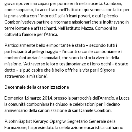
giovani poveri ma capaci per poi inserirli nella società. Comboni,
come sappiamo, fu accettato nell’Istituto: qui venne a contatto per
la prima volta con i “moretti”, gli africani poveri, e qui il piccolo
Comboni vedeva partire e ritornare missionari che si inoltravano in
terre lontane e affascinanti. Nell’Istituto Mazza, Comboni ha
coltivato l’amore per l’Africa.
Particolarmente bello e importante è stato – secondo tutti i
partecipanti al pellegrinaggio – l’incontro con le comboniane e i
comboniani anziani e ammalati, che sono la storia vivente della
missione. “Attraverso le loro testimonianze e i loro occhi – è stato
detto – si può capire che è bello offrire la vita per il Signore
attraverso la missione”.
Decennale della canonizzazione
Domenica 16 marzo 2014, presso la parrocchia dell’Arancio, a Lucca,
la comunità comboniana ha chiuso le celebrazioni per il decimo
anniversario della canonizzazione di san Daniele Comboni.
P. John Baptist Keraryo Opargiw, Segretario Generale della
Formazione, ha presieduto la celebrazione eucaristica cui hanno