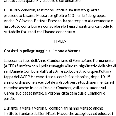
Unidad”, della quale P. Vittadello è cofondatore.
P. Claudio Zendron, testimone ufficiale, ha firmato gli atti e
presieduto la santa Messa per gli oltre 120 membri del gruppo.
Anche P. Giovanni Battista Bressani ha partecipato alla cerimonia e
ha potuto contribuire a consolidare la fama di santità di cui gode P.
Vittadello fra i tanti che l’hanno conosciuto.
ITALIA
Corsisti in pellegrinaggio a Limone e Verona
La seconda fase dell’Anno Comboniano di Formazione Permanente
(ACFP) è iniziata con il pellegrinaggio ai luoghi significativi della vita di
san Daniele Comboni, dall’8 al 20 marzo. L’obiettivo di quest’ultima
tappa dell’ACFP è permettere ai corsisti comboniani, dopo 10-15
anni di ordinazione sacerdotale o di voti perpetui, di sperimentare il
cammino anche fisico di Daniele Comboni, visitando Limone sul
Garda, suo paese natale, e Verona, città dalla quale Comboni è
partito.
Durante la visita a Verona, i comboniani hanno visitato anche
l’Istituto fondato da Don Nicola Mazza che accoglieva ed educava i