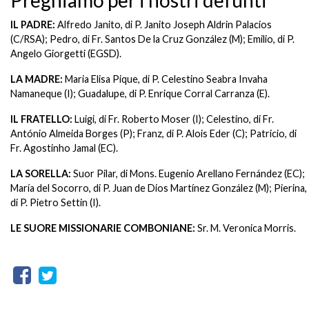
Preghiamo per i nostri defunti
IL PADRE:
Alfredo Janito, di P. Janito Joseph Aldrin Palacios
(C/RSA); Pedro, di Fr. Santos De la Cruz González (M); Emilio, di P.
Angelo Giorgetti (EGSD).
LA MADRE:
Maria Elisa Pique, di P. Celestino Seabra Invaha
Namaneque (I); Guadalupe, di P. Enrique Corral Carranza (E).
IL FRATELLO:
Luigi, di Fr. Roberto Moser (I); Celestino, di Fr.
António Almeida Borges (P); Franz, di P. Alois Eder (C); Patricio, di
Fr. Agostinho Jamal (EC).
LA SORELLA:
Suor Pilar, di Mons. Eugenio Arellano Fernández (EC);
María del Socorro, di P. Juan de Dios Martínez González (M); Pierina,
di P. Pietro Settin (I).
LE SUORE MISSIONARIE COMBONIANE:
Sr. M. Veronica Morris.