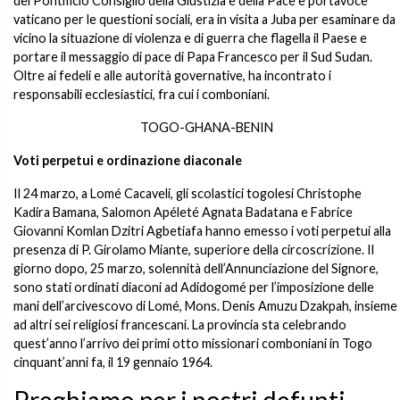
del Pontificio Consiglio della Giustizia e della Pace e portavoce
vaticano per le questioni sociali, era in visita a Juba per esaminare da
vicino la situazione di violenza e di guerra che flagella il Paese e
portare il messaggio di pace di Papa Francesco per il Sud Sudan.
Oltre ai fedeli e alle autorità governative, ha incontrato i
responsabili ecclesiastici, fra cui i comboniani.
TOGO-GHANA-BENIN
Voti perpetui e ordinazione diaconale
Il 24 marzo, a Lomé Cacaveli, gli scolastici togolesi Christophe
Kadira Bamana, Salomon Apéleté Agnata Badatana e Fabrice
Giovanni Komlan Dzitri Agbetiafa hanno emesso i voti perpetui alla
presenza di P. Girolamo Miante, superiore della circoscrizione. Il
giorno dopo, 25 marzo, solennità dell’Annunciazione del Signore,
sono stati ordinati diaconi ad Adidogomé per l’imposizione delle
mani dell’arcivescovo di Lomé, Mons. Denis Amuzu Dzakpah, insieme
ad altri sei religiosi francescani. La provincia sta celebrando
quest’anno l’arrivo dei primi otto missionari comboniani in Togo
cinquant’anni fa, il 19 gennaio 1964.