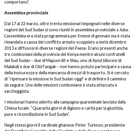
comportano”.
Assemblea provinciale
Dal 17 al 22 marzo, oltre trenta missionari impegnati nelle diverse
regioni del Sud Sudan si sono riuniti in assemblea provinciale a Juba.
L’assemblea era stata programmata per il mese di gennaio ma è stata
rimandata a causa del conflitto armato scoppiato a metà dicembre
2013 e diffusosi in diverse regioni del Paese. Erano presenti anche
tre comboniani della provincia del Kenya mentre alcuni confratelli
del Sud Sudan – due di Mapuordit e Wau, uno di Ayod (diocesi di
Malakal) e due di Old Fangak – non hanno potuto partecipare a causa
della insicurezza e della mancanza di mezzi di trasporto. Si è cercato
di “ripensare la missione in Sud Sudan oggi” e di definire il cammino
da seguire. Una delle missioni comboniane è stata attaccata e
saccheggiata.
I missionari hanno aderito alla campagna quaresimale lanciata dalla
Chiesa locale: “Quaranta giorni di digiuno e carità per la giustizia,
pace e riconciliazione in Sud Sudan”.
Negli stessi giorni il cardinale ghanese Peter Turkson, presidente