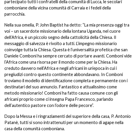
partecipato tutti i confratelli della comunità di Lucca, le secolari
comboniane della vicina comunità di Carraia e i fedeli della
parrocchia.
Nella sua omelia, P. John Baptist ha detto: “La mia presenza oggi tra
voi – un sacerdote missionario della lontana Uganda, nel cuore
dell’Africa, è un piccolo segno della cattolicità della Chiesa. Il
messaggio di salvezza è rivolto a tutti. L’impegno missionario
coinvolge tutta la Chiesa. Questa è l’universalità profetica che san
Daniele Comboni ha sempre cercato di portare avanti. Comboni vide
l’Africa come una risorsa per il mondo come per la Chiesa. Ha
creduto davvero nell’Africa e negli africani in un’epoca in cui i
pregiudizi contro questo continente abbondavano. In Comboni
troviamo il modello di identificazione completa e permanente con i
destinatari del suo annuncio. Fantastico e attualissimo come
metodo missionario! Comboni ha fatto causa comune con gli
africani proprio come ci insegna Papa Francesco, parlando
dell’autentico pastore con l’odore delle pecore”.
Dopo la Messa e i ringraziamenti del superiore della casa, P. Antonio
Patanè, tutti si sono intrattenuti per un momento di agape nella
casa della comunità comboniana.