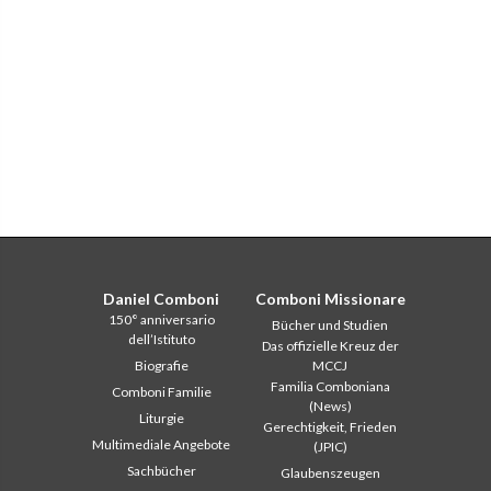
Daniel Comboni
Comboni Missionare
150° anniversario
Bücher und Studien
dell’Istituto
Das offizielle Kreuz der
Biografie
MCCJ
Familia Comboniana
Comboni Familie
(News)
Liturgie
Gerechtigkeit, Frieden
Multimediale Angebote
(JPIC)
Sachbücher
Glaubenszeugen