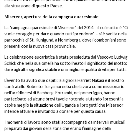
alla situazione di questo Paese.
Misereor, apertura della campagna quaresimale
La “campagna quaresimale di Misereor” del 2014 – il cui motto è “Ci
vuole coraggio per dare quando tutti prendono” – si è svolta nella
parrocchia di St. Kunigund, a Norimberga, dove i comboniani sono
presenti con la nuova casa provinciale.
La celebrazione eucaristica è stata presieduta dal Vescovo Ludwig
Schick che nella sua omelia ha sottolineato il significato del motto:
dare agli altri significa stabilire una migliore qualità di vita per tutti.
L’evento ha avuto due ospiti: la signora Harriet Nakasi e il nostro
confratello Roberto Turyamureeba che lavora come missionario
nell’arcidiocesi di Bamberg. Entrambi, nel pomeriggio, hanno
partecipato ad alcune brevi tavole rotonde aiutando i presenti a
capire meglio la situazione dell’Uganda e i progetti che Misereor
intende attuare e invitando a donare per questa causa.
I momenti di lavoro sono stati accompagnati da intervalli musicali,
preparati dai giovani della zona che erano l’immagine della