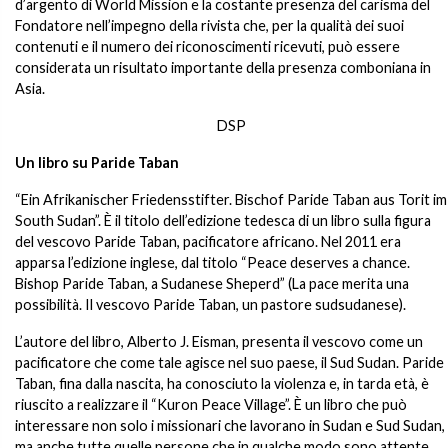
d’argento di World Mission e la costante presenza del carisma del
Fondatore nell’impegno della rivista che, per la qualità dei suoi
contenuti e il numero dei riconoscimenti ricevuti, può essere
considerata un risultato importante della presenza comboniana in
Asia.
DSP
Un libro su Paride Taban
“Ein Afrikanischer Friedensstifter. Bischof Paride Taban aus Torit im
South Sudan”. È il titolo dell’edizione tedesca di un libro sulla figura
del vescovo Paride Taban, pacificatore africano. Nel 2011 era
apparsa l’edizione inglese, dal titolo “Peace deserves a chance.
Bishop Paride Taban, a Sudanese Sheperd” (La pace merita una
possibilità. Il vescovo Paride Taban, un pastore sudsudanese).
L’autore del libro, Alberto J. Eisman, presenta il vescovo come un
pacificatore che come tale agisce nel suo paese, il Sud Sudan. Paride
Taban, fina dalla nascita, ha conosciuto la violenza e, in tarda età, è
riuscito a realizzare il “Kuron Peace Village”. È un libro che può
interessare non solo i missionari che lavorano in Sudan e Sud Sudan,
ma anche tutte quelle persone che in qualche modo sono attente