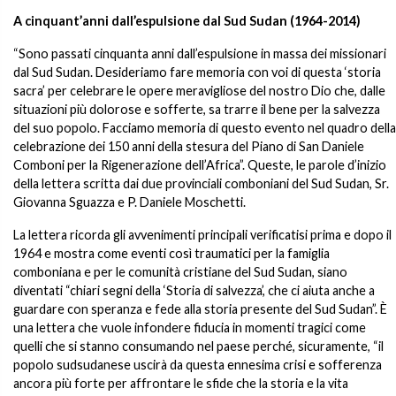
A cinquant’anni dall’espulsione dal Sud Sudan (1964-2014)
“Sono passati cinquanta anni dall’espulsione in massa dei missionari
dal Sud Sudan. Desideriamo fare memoria con voi di questa ‘storia
sacra’ per celebrare le opere meravigliose del nostro Dio che, dalle
situazioni più dolorose e sofferte, sa trarre il bene per la salvezza
del suo popolo. Facciamo memoria di questo evento nel quadro della
celebrazione dei 150 anni della stesura del Piano di San Daniele
Comboni per la Rigenerazione dell’Africa”. Queste, le parole d’inizio
della lettera scritta dai due provinciali comboniani del Sud Sudan, Sr.
Giovanna Sguazza e P. Daniele Moschetti.
La lettera ricorda gli avvenimenti principali verificatisi prima e dopo il
1964 e mostra come eventi così traumatici per la famiglia
comboniana e per le comunità cristiane del Sud Sudan, siano
diventati “chiari segni della ‘Storia di salvezza’, che ci aiuta anche a
guardare con speranza e fede alla storia presente del Sud Sudan”. È
una lettera che vuole infondere fiducia in momenti tragici come
quelli che si stanno consumando nel paese perché, sicuramente, “il
popolo sudsudanese uscirà da questa ennesima crisi e sofferenza
ancora più forte per affrontare le sfide che la storia e la vita