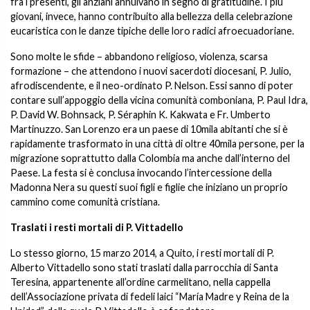
fra i presenti, gli anziani annuivano in segno di gratitudine. I più
giovani, invece, hanno contribuito alla bellezza della celebrazione
eucaristica con le danze tipiche delle loro radici afroecuadoriane.
Sono molte le sfide – abbandono religioso, violenza, scarsa
formazione – che attendono i nuovi sacerdoti diocesani, P. Julio,
afrodiscendente, e il neo-ordinato P. Nelson. Essi sanno di poter
contare sull’appoggio della vicina comunità comboniana, P. Paul Idra,
P. David W. Bohnsack, P. Séraphin K. Kakwata e Fr. Umberto
Martinuzzo. San Lorenzo era un paese di 10mila abitanti che si è
rapidamente trasformato in una città di oltre 40mila persone, per la
migrazione soprattutto dalla Colombia ma anche dall’interno del
Paese. La festa si è conclusa invocando l’intercessione della
Madonna Nera su questi suoi figli e figlie che iniziano un proprio
cammino come comunità cristiana.
Traslati i resti mortali di P. Vittadello
Lo stesso giorno, 15 marzo 2014, a Quito, i resti mortali di P.
Alberto Vittadello sono stati traslati dalla parrocchia di Santa
Teresina, appartenente all’ordine carmelitano, nella cappella
dell’Associazione privata di fedeli laici “María Madre y Reina de la