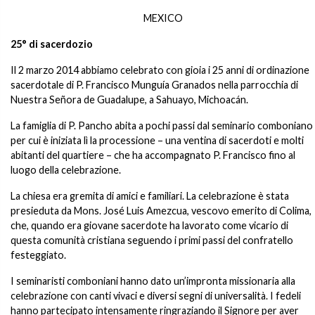
MEXICO
25° di sacerdozio
Il 2 marzo 2014 abbiamo celebrato con gioia i 25 anni di ordinazione
sacerdotale di P. Francisco Munguía Granados nella parrocchia di
Nuestra Señora de Guadalupe, a Sahuayo, Michoacán.
La famiglia di P. Pancho abita a pochi passi dal seminario comboniano
per cui è iniziata lì la processione – una ventina di sacerdoti e molti
abitanti del quartiere – che ha accompagnato P. Francisco fino al
luogo della celebrazione.
La chiesa era gremita di amici e familiari. La celebrazione è stata
presieduta da Mons. José Luis Amezcua, vescovo emerito di Colima,
che, quando era giovane sacerdote ha lavorato come vicario di
questa comunità cristiana seguendo i primi passi del confratello
festeggiato.
I seminaristi comboniani hanno dato un’impronta missionaria alla
celebrazione con canti vivaci e diversi segni di universalità. I fedeli
hanno partecipato intensamente ringraziando il Signore per aver