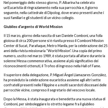
Nel pomeriggio dello stesso giorno, P. Albarina ha celebrato
un’Eucaristia di ringraziamento nella sua parrocchia e, il giorno
seguente, nella cattedrale di Dipolog, dove erano presenti anche i
suoi familiari e gli studenti di un vicino collegio.
Giubileo d’argento di World Mission
Il 15 marzo, giorno della nascita di san Daniele Comboni, una folla
gioiosa di circa 200 persone si è riunita presso il Comboni Mission
Center di Sucat, Parañaque, Metro Manila, per la celebrazione dei 25
anni della rivista missionaria “World Mission”. Una copia del primo
numero, uscito nel marzo 1989, è stata portata all’altare durante la
solenne Messa commemorativa, assieme al più significativo dei
riconoscimenti ottenuti, il Trofeo di ingresso nella Hall of Fame.
Il superiore della delegazione, P. Miguel Ángel Llamazares González,
ha presieduto la celebrazione eucaristica assieme agli altri sette
confratelli presenti nelle Filippine e a molti sacerdoti diocesani delle
parrocchie vicine, compreso il segretario del vescovo locale.
Dopo la Messa, è stata inaugurata e benedetta una nuova statua di
Comboni, per simboleggiare lo stretto legame fra il giubileo