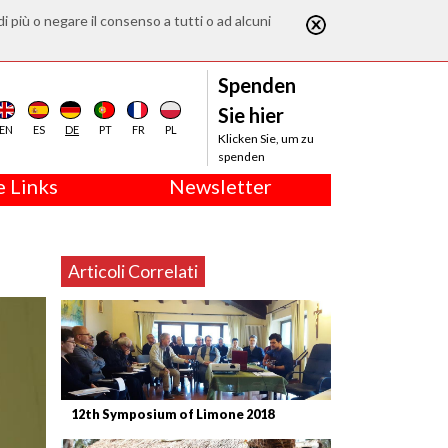
di più o negare il consenso a tutti o ad alcuni
Spenden
Sie hier
EN
ES
DE
PT
FR
PL
Klicken Sie, um zu
spenden
 Links
Newsletter
Articoli Correlati
12th Symposium of Limone 2018