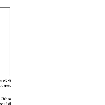
o più di
 ospizi,
 Chiesa
ssità di