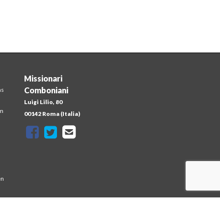
Missionari
Comboniani
ns
Luigi Lilio, 80
em
00142 Roma (Italia)
en
at