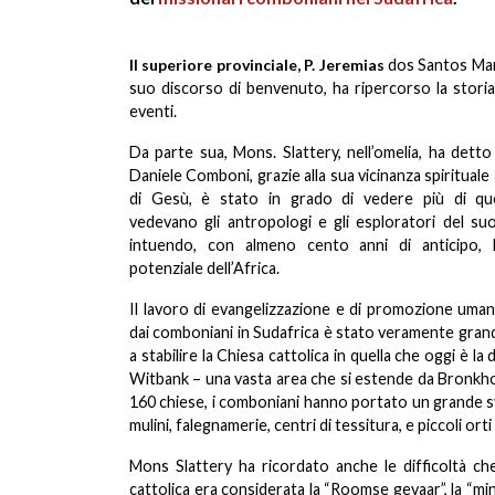
Il superiore provinciale, P. Jeremias
dos
Santos Mar
suo discorso di benvenuto, ha ripercorso la stori
eventi.
Da parte sua, Mons. Slattery, nell’omelia, ha dett
Daniele Comboni, grazie alla sua vicinanza spirituale
di Gesù, è stato in grado di vedere più di qu
vedevano gli antropologi e gli esploratori del su
intuendo, con almeno cento anni di anticipo, 
potenziale dell’Africa.
Il lavoro di evangelizzazione e di promozione uma
dai comboniani in Sudafrica è stato veramente gran
a stabilire la Chiesa cattolica in quella che oggi è la 
Witbank – una vasta area che si estende da Bronkhor
160 chiese, i comboniani hanno portato un grande svil
mulini, falegnamerie, centri di tessitura, e piccoli orti 
Mons Slattery ha ricordato anche le difficoltà che
cattolica era considerata la “Roomse gevaar”, la “mina