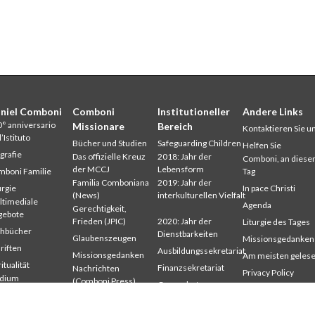
niel Comboni
Comboni
Institutioneller
Andere Links
° anniversario
Missionare
Bereich
Kontaktieren Sie u
l’Istituto
Bücher und Studien
Safeguarding Children
Helfen Sie
grafie
Das offizielle Kreuz
2018: Jahr der
Comboni, an dies
der MCCJ
Lebensform
boni Familie
Tag
Familia Comboniana
2019: Jahr der
urgie
In pace Christi
(News)
interkulturellen Vielfalt
timediale
Agenda
Gerechtigkeit,
gebote
Frieden (JPIC)
2020: Jahr der
Liturgie des Tages
chbücher
Dienstbarkeiten
Glaubenszeugen
Missionsgedanken
riften
Ausbildungssekretariat
Missionsgedanken
Am meisten geles
itualität
Finanzsekretariat
Nachrichten
Privacy Policy
udium
(Comboni Press)
Generalrat
Missions-Sekretari
mbonianum
Provinzen
Interkapitulare 2012
eröffentlichte
Wer sind wir?