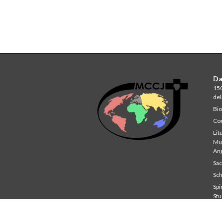
Da
150
del
Bio
Com
Lit
Mul
An
Sa
Sch
Spir
St
Co
Unv