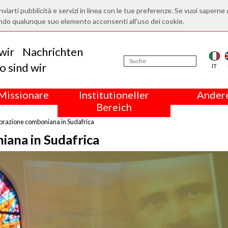
nviarti pubblicità e servizi in linea con le tue preferenze. Se vuoi saperne 
ndo qualunque suo elemento acconsenti all'uso dei cookie.
wir
Nachrichten
 sind wir
IT
Missionare
Institutioneller
Andere
Bereich
brazione comboniana in Sudafrica
iana in Sudafrica