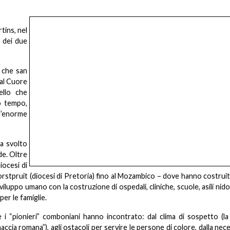
tins, nel
a dei due
o che san
 al Cuore
ello che
o tempo,
l’enorme
na svolto
de. Oltre
diocesi di
stpruit (diocesi di Pretoria) fino al Mozambico – dove hanno costruit
uppo umano con la costruzione di ospedali, cliniche, scuole, asili nido,
per le famiglie.
 i “pionieri” comboniani hanno incontrato: dal clima di sospetto (la
ccia romana”), agli ostacoli per servire le persone di colore, dalla nece