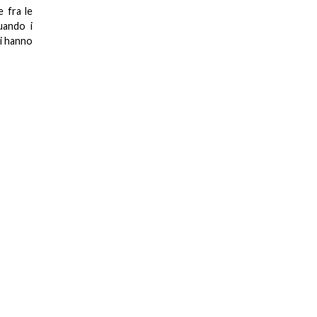
e fra le
uando i
ri hanno