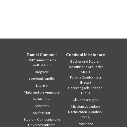
Daniel Comboni
Comboni Missionare
150° anniversario
Bücher und Studien
dell’Istituto
Das offizielle Kreuz der
Biografie
MCCJ
Familia Comboniana
Comboni Familie
(News)
Liturgie
Gerechtigkeit, Frieden
Multimediale Angebote
(JPIC)
Sachbücher
Glaubenszeugen
Schriften
Missionsgedanken
Nachrichten (Comboni
Spiritualität
Press)
Studium Combonianum
Provinzen
Unveröffentlichte