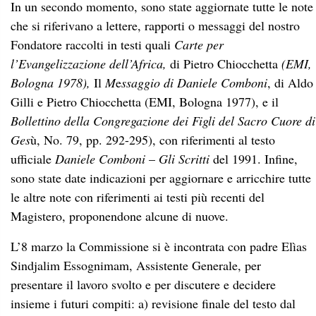
In un secondo momento, sono state aggiornate tutte le note
che si riferivano a lettere, rapporti o messaggi del nostro
Fondatore raccolti in testi quali
Carte per
l’Evangelizzazione dell’Africa,
di Pietro Chiocchetta
(EMI,
Bologna 1978),
Il
M
e
ssaggio di Daniele Comboni
, di Aldo
Gilli e Pietro Chiocchetta (EMI, Bologna 1977), e il
Bollettino della Congregazione dei Figli del Sacro Cuore di
Ges
ù, No. 79, pp. 292-295), con riferimenti al testo
ufficiale
Daniele Comboni
–
Gli Scritti
del 1991. Infine,
sono state date indicazioni per aggiornare e arricchire tutte
le altre note con riferimenti ai testi più recenti del
Magistero, proponendone alcune di nuove.
L’8 marzo la Commissione si è incontrata con padre Elìas
Sindjalim Essognimam, Assistente Generale, per
presentare il lavoro svolto e per discutere e decidere
insieme i futuri compiti: a) revisione finale del testo dal