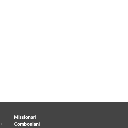
Missionari
Comboniani
ns