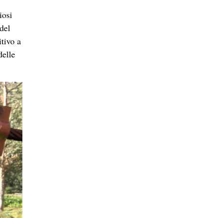
iosi
del
itivo a
delle