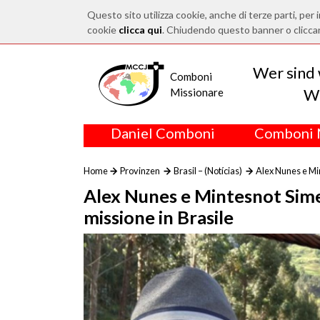
Questo sito utilizza cookie, anche di terze parti, per i
cookie
clicca qui
. Chiudendo questo banner o clicca
Wer sind 
Comboni
Wo
Missionare
Daniel Comboni
Comboni 
Home
Provinzen
Brasil – (Notícias)
Alex Nunes e Min
Alex Nunes e Mintesnot Simen
missione in Brasile