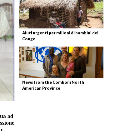
Aiuti urgenti per milioni di bambini del
Congo
News from the Comboni North
American Province
nua ad
issione
ex