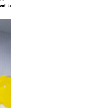
Zenildo
iamata
di San