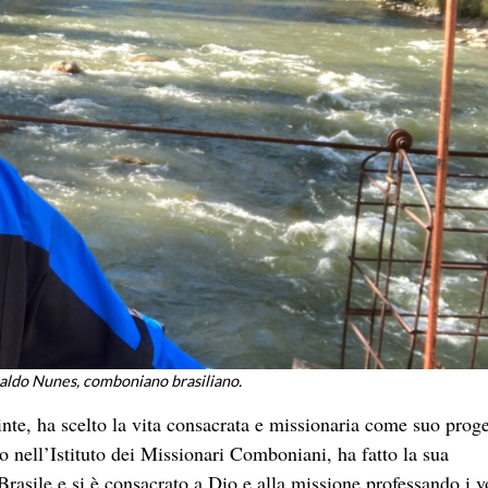
aldo Nunes, comboniano brasiliano.
, ha scelto la vita consacrata e missionaria come suo proge
ato nell’Istituto dei Missionari Comboniani, ha fatto la sua
rasile e si è consacrato a Dio e alla missione professando i v