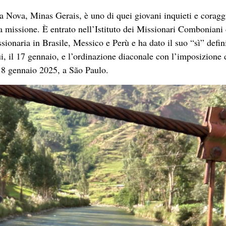
a Nova, Minas Gerais, è uno di quei giovani inquieti e coragg
la missione. È entrato nell’Istituto dei Missionari Comboniani 
ionaria in Brasile, Messico e Perù e ha dato il suo “sì” defin
ui, il 17 gennaio, e l’ordinazione diaconale con l’imposizione 
8 gennaio 2025, a São Paulo.