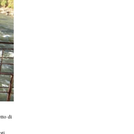
tto di
oti