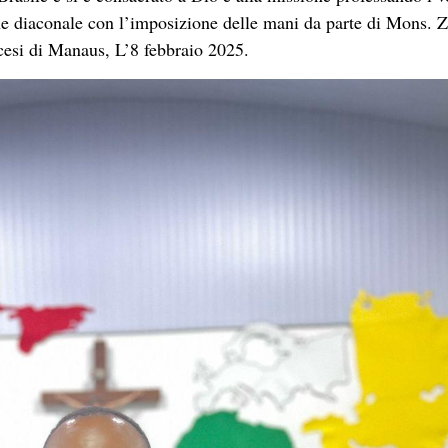
one diaconale con l’imposizione delle mani da parte di Mons. 
cesi di Manaus, L’8 febbraio 2025.
aconale
di
Mintesnot Simeneh Lemessa.
tesnot Simeneh che hanno risposto con amore e gioia alla ch
to la loro vita per Dio per la missione del Regno nel carisma 