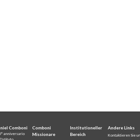
niel Comboni
Comboni
Institutioneller
Andere Links
° anniversario
Missionare
Bereich
Kontaktieren Sie u
l’Istituto