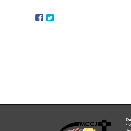
Da
150
del