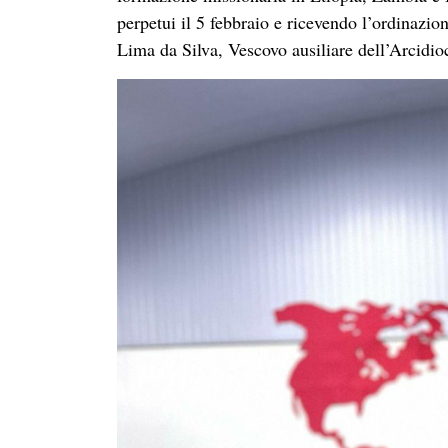
perpetui il 5 febbraio e ricevendo l’ordinazi
Lima da Silva, Vescovo ausiliare dell’Arcidio
O
rdinazione di
Congratulazioni ai giovani Alex Nunes e Min
che il Signore ha fatto loro e hanno consacra