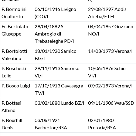
P. Bormolini
06/10/1946 Livigno
29/08/1997 Addis
Gualberto
(CO)/I
Abeba/ETH
Fr. Bortolato
29/04/1882 S.
04/04/1957 Gozzano
Giuseppe
Ambrogio di
NO/I
Trebaseleghe PD/I
P. Bortolotti
18/01/1920 Sarnico
14/03/1973 Verona/I
Valentino
BG/I
P. Boschetti
29/11/1913 Santorso
10/06/1976 Schio
Lelio
VI/I
VI/I
P. Bosco Luigi
17/10/1913 Cavasagra
07/02/1973 Verona/I
TV/I
P. Bottesi
03/02/1880 Lundo BZ/I
09/11/1906 Wau/SSD
Albino
P. Bourhill
03/06/1921
02/01/1980
Denis
Barberton/RSA
Pretoria/RSA