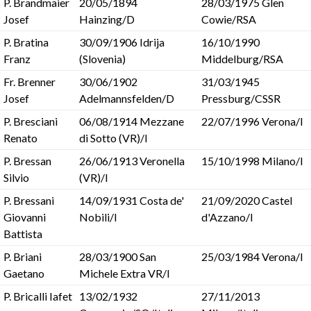
P. Brandmaier
20/05/1894
28/03/1975 Glen
Josef
Hainzing/D
Cowie/RSA
P. Bratina
30/09/1906 Idrija
16/10/1990
Franz
(Slovenia)
Middelburg/RSA
Fr. Brenner
30/06/1902
31/03/1945
Josef
Adelmannsfelden/D
Pressburg/CSSR
P. Bresciani
06/08/1914 Mezzane
22/07/1996 Verona/I
Renato
di Sotto (VR)/I
P. Bressan
26/06/1913 Veronella
15/10/1998 Milano/I
Silvio
(VR)/I
P. Bressani
14/09/1931 Costa de'
21/09/2020 Castel
Giovanni
Nobili/I
d'Azzano/I
Battista
P. Briani
28/03/1900 San
25/03/1984 Verona/I
Gaetano
Michele Extra VR/I
P. Bricalli Iafet
13/02/1932
27/11/2013