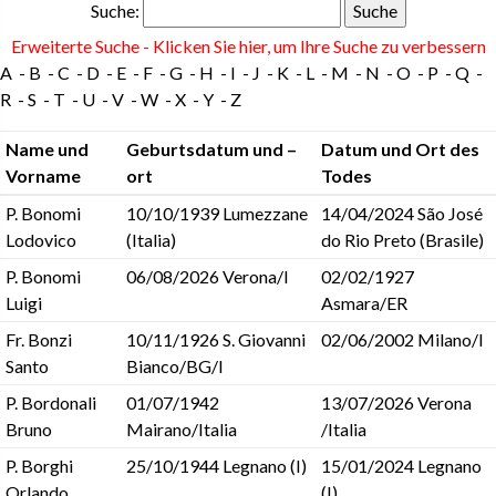
Suche:
Erweiterte Suche - Klicken Sie hier, um Ihre Suche zu verbessern
A
B
C
D
E
F
G
H
I
J
K
L
M
N
O
P
Q
R
S
T
U
V
W
X
Y
Z
Name und
Geburtsdatum und –
Datum und Ort des
Vorname
ort
Todes
P. Bonomi
10/10/1939 Lumezzane
14/04/2024 São José
Lodovico
(Italia)
do Rio Preto (Brasile)
P. Bonomi
06/08/2026 Verona/I
02/02/1927
Luigi
Asmara/ER
Fr. Bonzi
10/11/1926 S. Giovanni
02/06/2002 Milano/I
Santo
Bianco/BG/I
P. Bordonali
01/07/1942
13/07/2026 Verona
Bruno
Mairano/Italia
/Italia
P. Borghi
25/10/1944 Legnano (I)
15/01/2024 Legnano
Orlando
(I)