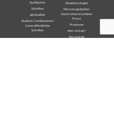
Sachbücher
Glaubenszeugen
Schriften
Missionsgedanken
Nachrichten (Comboni
Spiritualität
Press)
Studium Combonianum
Provinzen
Unveröffentlichte
Schriften
Wer sind wir?
Wo sind wir
Institutioneller
Andere Links
Bereich
Kontaktieren Sie uns
Safeguarding Children
Helfen Sie
2018: Jahr der
Comboni, an diesem Tag
Lebensform
In pace Christi
2019: Jahr der
interkulturellen Vielfalt
Agenda
2020: Jahr der
Liturgie des Tages
Dienstbarkeiten
Missionsgedanken
Ausbildungssekretariat
Am meisten gelesen
Finanzsekretariat
Privacy Policy
Generalrat
Missions-Sekretariat
Interkapitulare 2012