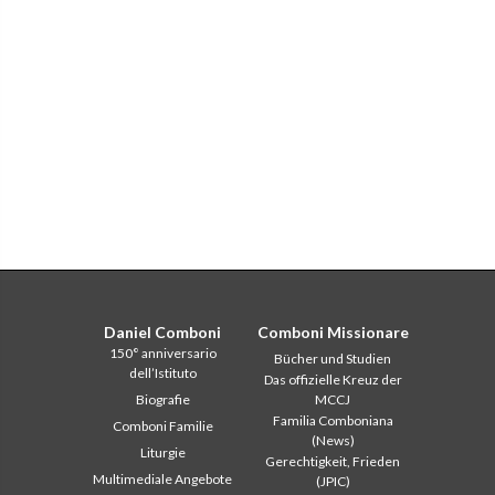
Daniel Comboni
Comboni Missionare
150° anniversario
Bücher und Studien
dell’Istituto
Das offizielle Kreuz der
Biografie
MCCJ
Familia Comboniana
Comboni Familie
(News)
Liturgie
Gerechtigkeit, Frieden
Multimediale Angebote
(JPIC)