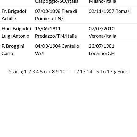
Caspoggio/SO/Italia
Milano/Italia
Fr. Brigadoi
07/03/1898 Fiera di
02/11/1957 Roma/I
Achille
Primiero TN/I
Hno. Brigadoi
15/06/1911
07/07/2010
Luigi Antonio
Predazzo/TN/Italia
Verona/Italia
P. Broggini
04/03/1904 Cantello
23/07/1981
Carlo
VA/I
Locarno/CH
Start
1
2
3
4
5
6
7
8
9
10
11
12
13
14
15
16
17
Ende