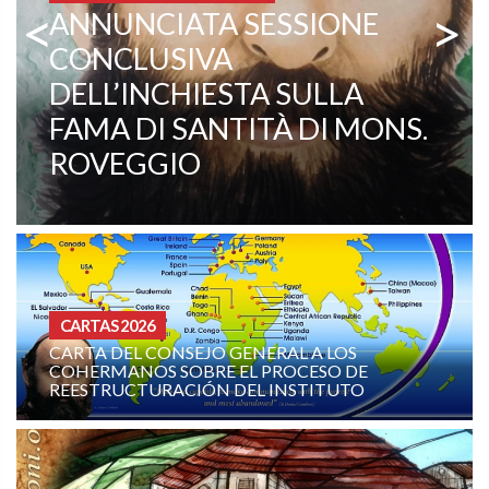
<
>
MISIONEROS COMBONIANOS
PADRE EZECHIELE RAMIN,
TESTIMONIANZA VIVA DI
VOCAZIONE E MISSIONE
CURIA - (NOTIZIE-NEWS)
O GENERAL A LOS
E EL PROCESO DE
ORACIÓN MISIONERA D
N DEL INSTITUTO
COMBONIANA: AGOSTO