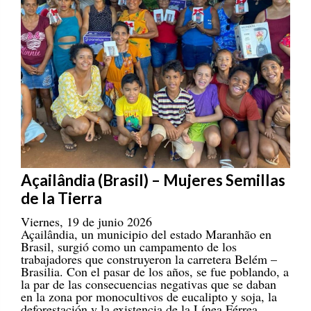
Açailândia (Brasil) – Mujeres Semillas
de la Tierra
Viernes, 19 de junio 2026
Açailândia, un municipio del estado Maranhão en
Brasil, surgió como un campamento de los
trabajadores que construyeron la carretera Belém –
Brasilia. Con el pasar de los años, se fue poblando, a
la par de las consecuencias negativas que se daban
en la zona por monocultivos de eucalipto y soja, la
deforestación y la existencia de la Línea Férrea
Carajás. En este escenario complicado, la lucha de