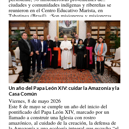
reunieron en el Centro Educativo Marista, en
Tabatinga (Brasil). ¡Son misioneros y misioneras
portadores/as de esperanza! [
REPAM
]
Un año del Papa León XIV: cuidar la Amazonía y la
Casa Común
Viernes, 8 de mayo 2026
Este 8 de mayo se cumple un año del inicio del
pontificado del Papa León XIV, marcado por un
llamado a construir una Iglesia con rostro
amazónico, al cuidado de la creación, la defensa de
la Amazonía y una ecología integral que escucha “el
clamor de la tierra y de los pobres”. Estos son siete