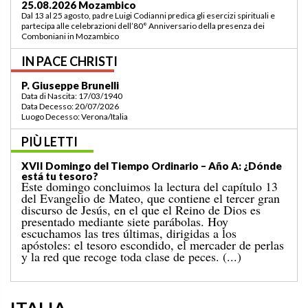
03.09.2026 Lomé/Togo
Padre Luigi Codianni e padre Elias Sindjalim partecipano dal 26 agosto al 3
settembre all’incontro della commissione ASCAF sulla riorganizzazione
della regione a Lomé/Togo
IN PACE CHRISTI
P. Bruno Bordonali
Data di Nascita: 01/07/1942
Data Decesso: 13/07/2026
Luogo Decesso: Verona /Italia
PIÙ LETTI
XIX Domingo del Tiempo Ordinario (ciclo A):
«¡Mándame ir hacia ti!»
El Evangelio del domingo pasado nos narraba el
milagro de la multiplicación de los panes para una
gran multitud, en un lugar desierto, que concluyó
con la recogida de doce canastos llenos de sobras. A
aquel acontecimiento le sigue el conocido episodio
de hoy, en el que Jesús camina sobre el mar. [...]
ITALIA