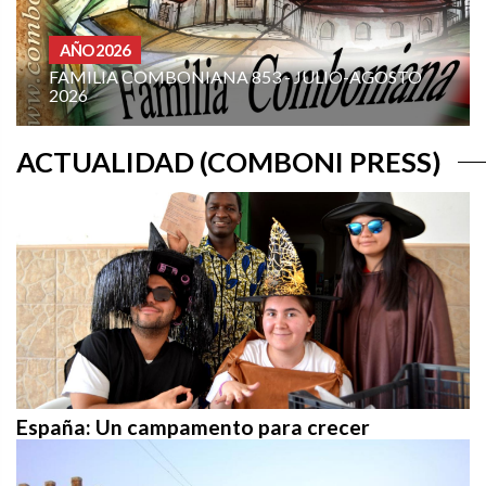
HOMILIAS AÑO A
IANA 853 - JULIO-AGOSTO
XIX DOMINGO DEL T
(CICLO A): «¡MÁNDAM
ACTUALIDAD (COMBONI PRESS)
España: Un campamento para crecer