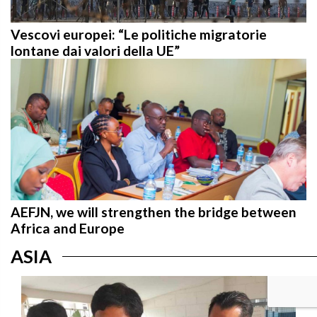
Vescovi europei: “Le politiche migratorie
lontane dai valori della UE”
AEFJN, we will strengthen the bridge between
Africa and Europe
ASIA