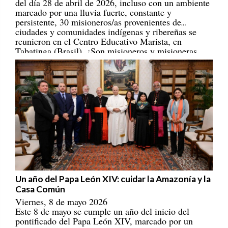
marcado por una lluvia fuerte, constante y
persistente, 30 misioneros/as provenientes de
ciudades y comunidades indígenas y ribereñas se
reunieron en el Centro Educativo Marista, en
Tabatinga (Brasil). ¡Son misioneros y misioneras
portadores/as de esperanza! [
REPAM
]
Un año del Papa León XIV: cuidar la Amazonía y la
Casa Común
Viernes, 8 de mayo 2026
Este 8 de mayo se cumple un año del inicio del
pontificado del Papa León XIV, marcado por un
llamado a construir una Iglesia con rostro