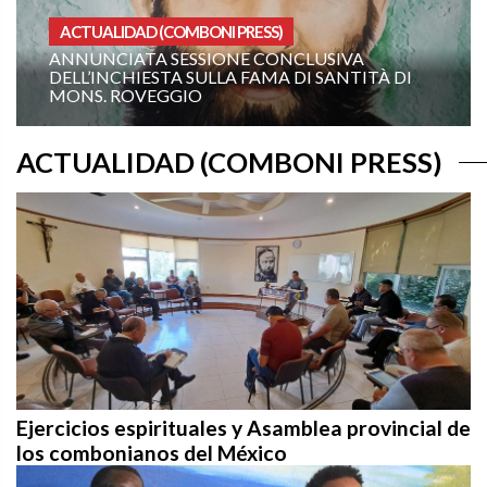
HOMILIAS AÑO A
LUSIVA
 SANTITÀ DI
XIX DOMINGO DEL TIEMPO ORDIN
(CICLO A): «¡MÁNDAME IR HACIA TI
ACTUALIDAD (COMBONI PRESS)
Ejercicios espirituales y Asamblea provincial de
los combonianos del México