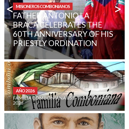
<
>
ÁREA INSTITUCIONAL
CENTRAL AFRICAN
REPUBLIC. A CHANGE IN
MENTALITY
CURIA - (NOTIZIE-NEWS)
LIO-AGOSTO
ORACIÓN MISIONERA DE LA FAMILI
COMBONIANA: AGOSTO DE 2026