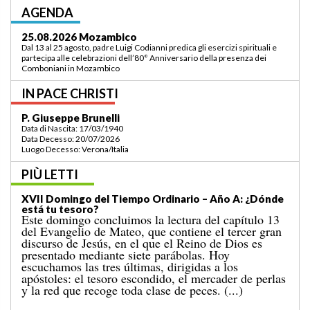
AGENDA
03.09.2026 Lomé/Togo
Padre Luigi Codianni e padre Elias Sindjalim partecipano dal 26 agosto al 3
settembre all’incontro della commissione ASCAF sulla riorganizzazione
della regione a Lomé/Togo
IN PACE CHRISTI
P. Bruno Bordonali
Data di Nascita: 01/07/1942
Data Decesso: 13/07/2026
Luogo Decesso: Verona /Italia
PIÙ LETTI
XIX Domingo del Tiempo Ordinario (ciclo A):
«¡Mándame ir hacia ti!»
El Evangelio del domingo pasado nos narraba el
milagro de la multiplicación de los panes para una
gran multitud, en un lugar desierto, que concluyó
con la recogida de doce canastos llenos de sobras. A
aquel acontecimiento le sigue el conocido episodio
de hoy, en el que Jesús camina sobre el mar. [...]