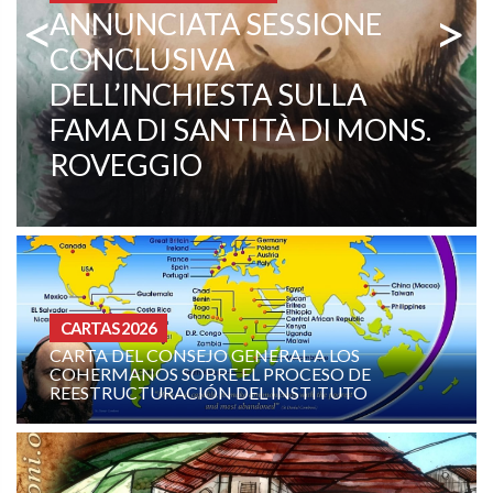
<
>
MISIONEROS COMBONIANOS
PADRE EZECHIELE RAMIN,
TESTIMONIANZA VIVA DI
VOCAZIONE E MISSIONE
CURIA - (NOTIZIE-NEWS)
L A LOS
OCESO DE
ORACIÓN MISIONERA DE LA FAM
NSTITUTO
COMBONIANA: AGOSTO DE 202