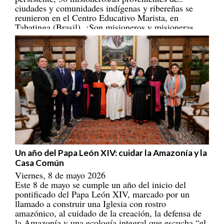
reunieron en el Centro Educativo Marista, en
Tabatinga (Brasil). ¡Son misioneros y misioneras
portadores/as de esperanza! [
REPAM
]
Un año del Papa León XIV: cuidar la Amazonía y la
Casa Común
Viernes, 8 de mayo 2026
Este 8 de mayo se cumple un año del inicio del
pontificado del Papa León XIV, marcado por un
llamado a construir una Iglesia con rostro
amazónico, al cuidado de la creación, la defensa de
la Amazonía y una ecología integral que escucha “el
clamor de la tierra y de los pobres”. Estos son siete