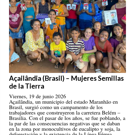
Açailândia (Brasil) – Mujeres Semillas
de la Tierra
Viernes, 19 de junio 2026
Açailândia, un municipio del estado Maranhão en
Brasil, surgió como un campamento de los
trabajadores que construyeron la carretera Belém –
Brasilia. Con el pasar de los años, se fue poblando, a
la par de las consecuencias negativas que se daban
en la zona por monocultivos de eucalipto y soja, la
deforestación y la existencia de la Línea Férrea
Carajás. En este escenario complicado, la lucha de