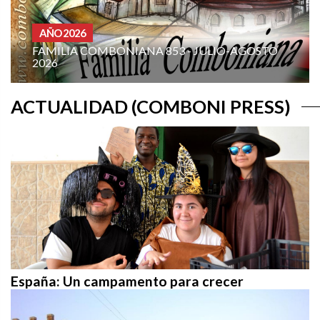
HOMILIAS AÑO A
 - JULIO-AGOSTO
XIX DOMINGO DEL TIEMPO O
(CICLO A): «¡MÁNDAME IR HACI
ACTUALIDAD (COMBONI PRESS)
España: Un campamento para crecer