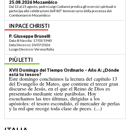
03.09.2026 Lomé/Togo
Padre Luigi Codianni e padre Elias Sindjalim partecipano dal 26 agosto al 3
settembre all’incontro della commissione ASCAF sulla riorganizzazione
della regione a Lomé/Togo
IN PACE CHRISTI
P. Bruno Bordonali
Data di Nascita: 01/07/1942
Data Decesso: 13/07/2026
Luogo Decesso: Verona /Italia
PIÙ LETTI
XIX Domingo del Tiempo Ordinario (ciclo A):
«¡Mándame ir hacia ti!»
El Evangelio del domingo pasado nos narraba el
milagro de la multiplicación de los panes para una
gran multitud, en un lugar desierto, que concluyó
con la recogida de doce canastos llenos de sobras. A
aquel acontecimiento le sigue el conocido episodio
de hoy, en el que Jesús camina sobre el mar. [...]
ITALIA