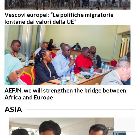
Vescovi europei: “Le politiche migratorie
lontane dai valori della UE”
AEFJN, we will strengthen the bridge between
Africa and Europe
ASIA